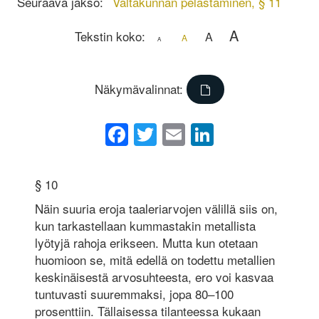
Seuraava jakso:
Valtakunnan pelastaminen, § 11
A
Tekstin koko:
A
A
A
Näkymävalinnat:
Facebook
Twitter
Email
LinkedIn
§ 10
Näin suuria eroja taaleriarvojen välillä siis on,
kun tarkastellaan kummastakin metallista
lyötyjä rahoja erikseen. Mutta kun otetaan
huomioon se, mitä edellä on todettu metallien
keskinäisestä arvosuhteesta, ero voi kasvaa
tuntuvasti suuremmaksi, jopa 80–100
prosenttiin. Tällaisessa tilanteessa kukaan