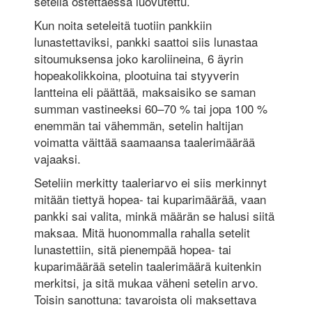
seteliä ostettaessa luovutettu.
Kun noita seteleitä tuotiin pankkiin
lunastettaviksi, pankki saattoi siis lunastaa
sitoumuksensa joko karoliineina, 6 äyrin
hopeakolikkoina, plootuina tai styyverin
lantteina eli päättää, maksaisiko se saman
summan vastineeksi 60–70 % tai jopa 100 %
enemmän tai vähemmän, setelin haltijan
voimatta väittää saamaansa taalerimäärää
vajaaksi.
Seteliin merkitty taaleriarvo ei siis merkinnyt
mitään tiettyä hopea- tai kuparimäärää, vaan
pankki sai valita, minkä määrän se halusi siitä
maksaa. Mitä huonommalla rahalla setelit
lunastettiin, sitä pienempää hopea- tai
kuparimäärää setelin taalerimäärä kuitenkin
merkitsi, ja sitä mukaa väheni setelin arvo.
Toisin sanottuna: tavaroista oli maksettava