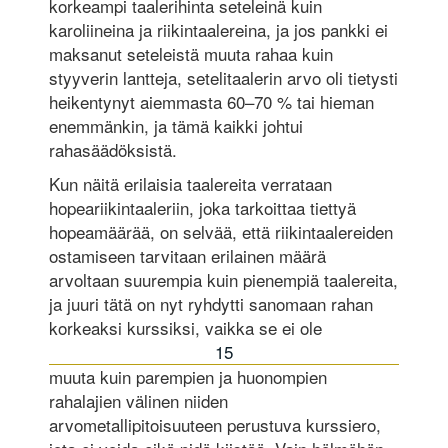
korkeampi taalerihinta seteleinä kuin
karoliineina ja riikintaalereina, ja jos pankki ei
maksanut seteleistä muuta rahaa kuin
styyverin lantteja, setelitaalerin arvo oli tietysti
heikentynyt aiemmasta 60–70 % tai hieman
enemmänkin, ja tämä kaikki johtui
rahasäädöksistä.
Kun näitä erilaisia taalereita verrataan
hopeariikintaaleriin, joka tarkoittaa tiettyä
hopeamäärää, on selvää, että riikintaalereiden
ostamiseen tarvitaan erilainen määrä
arvoltaan suurempia kuin pienempiä taalereita,
ja juuri tätä on nyt ryhdytti sanomaan rahan
korkeaksi kurssiksi, vaikka se ei ole
15
muuta kuin parempien ja huonompien
rahalajien välinen niiden
arvometallipitoisuuteen perustuva kurssiero,