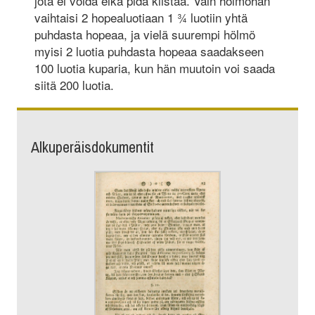
jota ei voida eikä pidä kiistää. Vain hölmöhän
vaihtaisi 2 hopealuotiaan 1 ¾ luotiin yhtä
puhdasta hopeaa, ja vielä suurempi hölmö
myisi 2 luotia puhdasta hopeaa saadakseen
100 luotia kuparia, kun hän muutoin voi saada
siitä 200 luotia.
Alkuperäisdokumentit