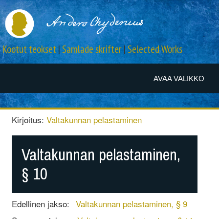
Kootut teokset
|
Samlade skrifter
|
Selected Works
AVAA VALIKKO
Kirjoitus:
Valtakunnan pelastaminen
Valtakunnan pelastaminen,
§ 10
Edellinen jakso:
Valtakunnan pelastaminen, § 9