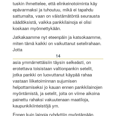
tuskin ihmettelee, että elinkeinotoiminta käy
epävarmaksi ja tuhoutuu, mikä ei tapahdu
sattumalta, vaan on väistämätöntä seurausta
säädöksistä, vaikka pankkilainoja ei olisi
koskaan myönnettykään.
Jatkakaamme nyt eteenpäin ja katsokaamme,
miten tämä kaikki on vaikuttanut setelirahaan.
Jotta
14
asia ymmärrettäisiin täysin selkeästi, on
erotettava toisistaan valtionpankin setelit,
jotka pankki on luovuttanut käypää rahaa
vastaan liiketoiminnan sujumisen
helpottamiseksi jo kauan ennen pankkilainojen
myöntämistä, ja setelit, joita on viime aikoina
painettu rahaksi vakuutenaan maatiloja,
kaupunkikiinteistöjä ym.
Ennen kuin lainoja ryhdyttiin myöntämään,