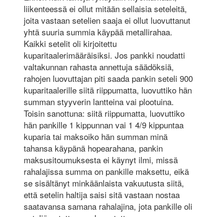
liikenteessä ei ollut mitään sellaisia seteleitä,
joita vastaan setelien saaja ei ollut luovuttanut
yhtä suuria summia käypää metallirahaa.
Kaikki setelit oli kirjoitettu
kuparitaalerimääräisiksi. Jos pankki noudatti
valtakunnan rahasta annettuja säädöksiä,
rahojen luovuttajan piti saada pankin seteli 900
kuparitaalerille siitä riippumatta, luovuttiko hän
summan styyverin lantteina vai plootuina.
Toisin sanottuna: siitä riippumatta, luovuttiko
hän pankille 1 kippunnan vai 1 4/9 kippuntaa
kuparia tai maksoiko hän summan minä
tahansa käypänä hopearahana, pankin
maksusitoumuksesta ei käynyt ilmi, missä
rahalajissa summa on pankille maksettu, eikä
se sisältänyt minkäänlaista vakuutusta siitä,
että setelin haltija saisi sitä vastaan nostaa
saatavansa samana rahalajina, jota pankille oli