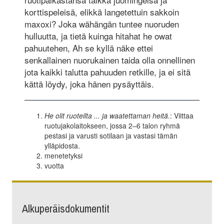
korttispeleisä, elikkä langetettuin sakkoin
maxoxi? Joka wähängän tuntee nuoruden
hulluutta, ja tietä kuinga hitahat he owat
pahuutehen, Ah se kyllä näke ettei
senkallainen nuorukainen taida olla onnellinen
jota kaikki talutta pahuuden retkille, ja ei sitä
kättä löydy, joka hänen pysäyttäis.
He olit ruoteilta ... ja waatettaman heitä.
: Viittaa
ruotujakolaitokseen, jossa 2–6 talon ryhmä
pestasi ja varusti sotilaan ja vastasi tämän
ylläpidosta.
menetetyksi
vuotta
Alkuperäisdokumentit