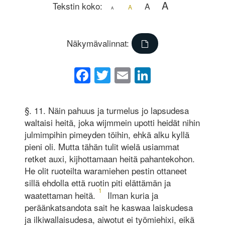
A
Tekstin koko:
A
A
A
Näkymävalinnat:
Facebook
Twitter
Email
LinkedIn
§. 11. Näin pahuus ja turmelus jo lapsudesa
waltaisi heitä, joka wijmmein upotti heidät nihin
julmimpihin pimeyden töihin, ehkä alku kyllä
pieni oli. Mutta tähän tulit wielä usiammat
retket auxi, kijhottamaan heitä pahantekohon.
He olit ruoteilta waramiehen pestin ottaneet
sillä ehdolla että ruotin piti elättämän ja
1
waatettaman heitä.
Ilman kuria ja
peräänkatsandota sait he kaswaa laiskudesa
ja ilkiwallaisudesa, aiwotut ei työmiehixi, eikä