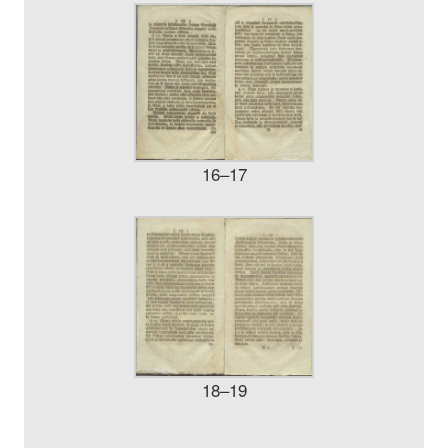
16–17
18–19