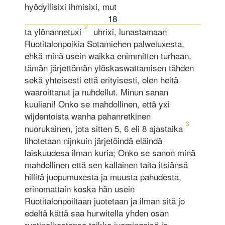
hyödyllisixi ihmisixi, mut
18
2
ta ylönannetuxi
uhrixi, lunastamaan
Ruotitalonpoikia Sotamiehen palweluxesta,
ehkä minä usein waikka enimmitten turhaan,
tämän järjettömän ylöskaswattamisen tähden
sekä yhteisesti että erityisesti, olen heitä
waaroittanut ja nuhdellut. Minun sanan
kuuliani! Onko se mahdollinen, että yxi
wijdentoista wanha pahanretkinen
3
nuorukainen, jota sitten 5, 6 eli 8 ajastaika
lihotetaan nijnkuin järjetöindä eläindä
laiskuudesa ilman kuria; Onko se sanon minä
mahdollinen että sen kallainen taita itsiänsä
hillitä juopumuxesta ja muusta pahudesta,
erinomattain koska hän usein
Ruotitalonpoiltaan juotetaan ja ilman sitä jo
edeltä kättä saa hurwitella yhden osan
ruotipalkastansa taikka juomingeisä ja