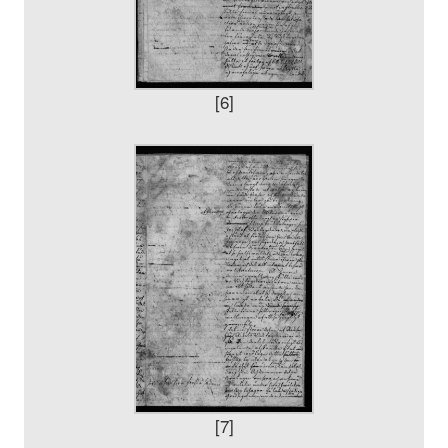
[6]
[7]