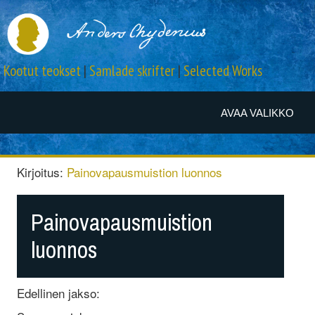
Kootut teokset
|
Samlade skrifter
|
Selected Works
AVAA VALIKKO
Kirjoitus:
Painovapausmuistion luonnos
Painovapausmuistion
luonnos
Edellinen jakso: