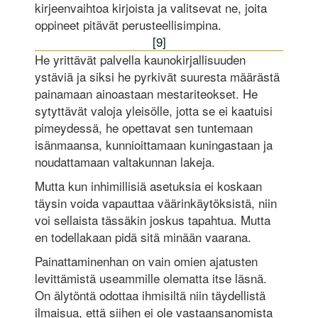
kirjeenvaihtoa kirjoista ja valitsevat ne, joita
oppineet pitävät perusteellisimpina.
[9]
He yrittävät palvella kaunokirjallisuuden
ystäviä ja siksi he pyrkivät suuresta määrästä
painamaan ainoastaan mestariteokset. He
sytyttävät valoja yleisölle, jotta se ei kaatuisi
pimeydessä, he opettavat sen tuntemaan
isänmaansa, kunnioittamaan kuningastaan ja
noudattamaan valtakunnan lakeja.
Mutta kun inhimillisiä asetuksia ei koskaan
täysin voida vapauttaa väärinkäytöksistä, niin
voi sellaista tässäkin joskus tapahtua. Mutta
en todellakaan pidä sitä minään vaarana.
Painattaminenhan on vain omien ajatusten
levittämistä useammille olematta itse läsnä.
On älytöntä odottaa ihmisiltä niin täydellistä
ilmaisua, että siihen ei ole vastaansanomista