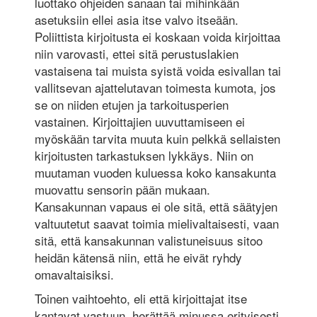
luottako ohjeiden sanaan tai mihinkään
asetuksiin ellei asia itse valvo itseään.
Poliittista kirjoitusta ei koskaan voida kirjoittaa
niin varovasti, ettei sitä perustuslakien
vastaisena tai muista syistä voida esivallan tai
vallitsevan ajattelutavan toimesta kumota, jos
se on niiden etujen ja tarkoitusperien
vastainen. Kirjoittajien uuvuttamiseen ei
myöskään tarvita muuta kuin pelkkä sellaisten
kirjoitusten tarkastuksen lykkäys. Niin on
muutaman vuoden kuluessa koko kansakunta
muovattu sensorin pään mukaan.
Kansakunnan vapaus ei ole sitä, että säätyjen
valtuutetut saavat toimia mielivaltaisesti, vaan
sitä, että kansakunnan valistuneisuus sitoo
heidän kätensä niin, että he eivät ryhdy
omavaltaisiksi.
Toinen vaihtoehto, eli että kirjoittajat itse
kantavat vastuun, herättää minussa erityisesti