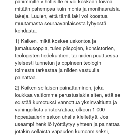
pahimmille vihollisille ei voi koskaan toivoa
mitään pahempaa kuin monia ja monihaaraisia
lakeja. Luulen, että tämä laki voi koostua
muutamasta seuraavanlaisesta lyhyestä
kohdasta:
1) Kaiken, mikä koskee uskontoa ja
jumaluusoppia, tulee piispojen, konsistorien,
teologisten tiedekuntien, tai niiden puuttuessa
yleisesti tunnetun ja oppineen teologin
toimesta tarkastaa ja niiden vastuulla
painattaa.
2) Kaiken sellaisen painattaminen, joka
loukkaa valtiomme perustuslakia siten, että se
edistää kumotuksi vannottua yksinvaltiutta ja
vahingollista aristokratiaa, olkoon 1 000
hopeataalerin sakon uhalla kiellettyä. Jos
useampi henkilö lyöttäytyy yhteen ja painattaa
jotakin sellaista vapauden kumoamiseksi,