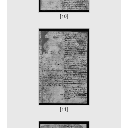
[10]
[11]