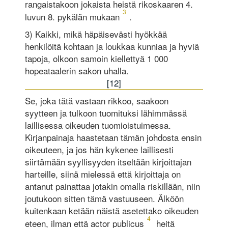
rangaistakoon jokaista heistä rikoskaaren 4.
3
luvun 8. pykälän mukaan
.
3) Kaikki, mikä häpäisevästi hyökkää
henkilöitä kohtaan ja loukkaa kunniaa ja hyviä
tapoja, olkoon samoin kiellettyä 1 000
hopeataalerin sakon uhalla.
[12]
Se, joka tätä vastaan rikkoo, saakoon
syytteen ja tulkoon tuomituksi lähimmässä
laillisessa oikeuden tuomioistuimessa.
Kirjanpainaja haastetaan tämän johdosta ensin
oikeuteen, ja jos hän kykenee laillisesti
siirtämään syyllisyyden itseltään kirjoittajan
harteille, siinä mielessä että kirjoittaja on
antanut painattaa jotakin omalla riskillään, niin
joutukoon sitten tämä vastuuseen. Älköön
kuitenkaan ketään näistä asetettako oikeuden
4
eteen, ilman että actor publicus
heitä