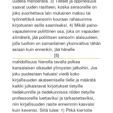
uudella menoerällä. 3) Tieteet ja oppineisuus
saavat uuden rasitteen, koska sensoreille on
joko suoritettava lain mukainen maksu tai
työnnettävä sensorin kouraan rahasumma
kirjoitusten esille saamiseksi. 4) Mikäli paino­
vapau­temme poliittinen osa, joka on vapauden
silmäterä, jää poliittisen sensorin alaisuuteen,
jolla tuolloin on samanlainen yksinvaltius tähän
asiaan kuin ennenkin, jää hänelle
[5]
mahdollisuus hienolla tavalla polkea
kansalaisen oikeudet ylimysten jalkoihin. Jos
joku puolestaan haluaisi viedä koko
kirjallisuuden akateemiselle tielle ja määrätä
kaikki julkaistavat kirjoitukset tietyille
tiedekunnille ja tiedekunnissa niiden tietyille
professoreille luettaviksi ja tarkastettaviksi,
niin kirjallisuuden rasite ennemmin kasvaisi
kuin kevenisi. Siitä tulee: 1) Pitkä kiertotie