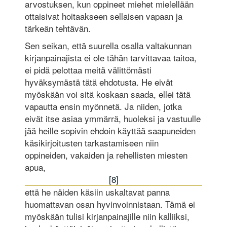
arvostuksen, kun oppineet miehet mielellään
ottaisivat hoitaakseen sellaisen vapaan ja
tärkeän tehtävän.
Sen seikan, että suurella osalla valtakunnan
kirjanpainajista ei ole tähän tarvittavaa taitoa,
ei pidä pelottaa meitä välittömästi
hyväksymästä tätä ehdotusta. He eivät
myöskään voi sitä koskaan saada, ellei tätä
vapautta ensin myönnetä. Ja niiden, jotka
eivät itse asiaa ymmärrä, huoleksi ja vastuulle
jää heille sopivin ehdoin käyttää saapuneiden
käsikirjoitusten tarkastamiseen niin
oppineiden, vakaiden ja rehellisten miesten
apua,
[8]
että he näiden käsiin uskaltavat panna
huomattavan osan hyvinvoinnistaan. Tämä ei
myöskään tulisi kirjanpainajille niin kalliiksi,