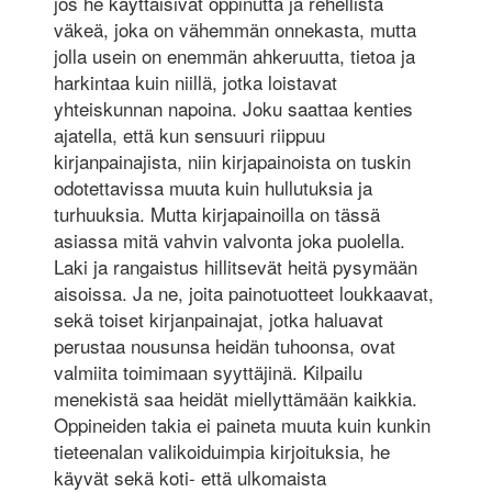
jos he käyttäisivät oppinutta ja rehellistä
väkeä, joka on vähemmän onnekasta, mutta
jolla usein on enemmän ahkeruutta, tietoa ja
harkintaa kuin niillä, jotka loistavat
yhteiskunnan napoina. Joku saattaa kenties
ajatella, että kun sensuuri riippuu
kirjanpainajista, niin kirjapainoista on tuskin
odotettavissa muuta kuin hullutuksia ja
turhuuksia. Mutta kirjapainoilla on tässä
asiassa mitä vahvin valvonta joka puolella.
Laki ja rangaistus hillitsevät heitä pysymään
aisoissa. Ja ne, joita painotuotteet loukkaavat,
sekä toiset kirjanpainajat, jotka haluavat
perustaa nousunsa heidän tuhoonsa, ovat
valmiita toimimaan syyttäjinä. Kilpailu
menekistä saa heidät miellyttämään kaikkia.
Oppineiden takia ei paineta muuta kuin kunkin
tieteenalan valikoiduimpia kirjoituksia, he
käyvät sekä koti- että ulkomaista