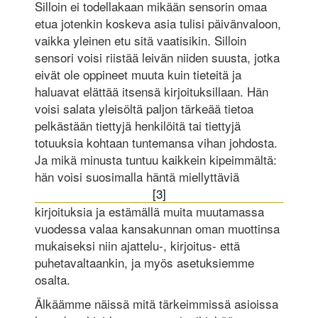
Silloin ei todellakaan mikään sensorin omaa
etua jotenkin koskeva asia tulisi päivänvaloon,
vaikka yleinen etu sitä vaatisikin. Silloin
sensori voisi riistää leivän niiden suusta, jotka
eivät ole oppineet muuta kuin tieteitä ja
haluavat elättää itsensä kirjoituksillaan. Hän
voisi salata yleisöltä paljon tärkeää tietoa
pelkästään tiettyjä henkilöitä tai tiettyjä
totuuksia kohtaan tuntemansa vihan johdosta.
Ja mikä minusta tuntuu kaikkein kipeimmältä:
hän voisi suosimalla häntä miellyttäviä
[3]
kirjoituksia ja estämällä muita muutamassa
vuodessa valaa kansakunnan oman muottinsa
mukaiseksi niin ajattelu-, kirjoitus- että
puhetavaltaankin, ja myös asetuksiemme
osalta.
Älkäämme näissä mitä tärkeimmissä asioissa