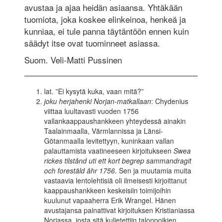
avustaa ja ajaa heidän asiaansa. Yhtäkään
tuomiota, joka koskee elinkeinoa, henkeä ja
kunniaa, ei tule panna täytäntöön ennen kuin
säädyt itse ovat tuominneet asiassa.
Suom. Veli-Matti Pussinen
lat. ”Ei kysytä kuka, vaan mitä?”
joku herjahenki Norjan-matkallaan
: Chydenius
viittaa luultavasti vuoden 1756
vallankaappaushankkeen yhteydessä ainakin
Taalainmaalla, Värmlannissa ja Länsi-
Götanmaalla levitettyyn, kuninkaan vallan
palauttamista vaatineeseen kirjoitukseen
Swea
rickes tilstånd uti ett kort begrep sammandragit
och forestäld åhr 1756
. Sen ja muutamia muita
vastaavia lentolehtisiä oli ilmeisesti kirjoittanut
kaappaushankkeen keskeisiin toimijoihin
kuulunut vapaaherra Erik Wrangel. Hänen
avustajansa painattivat kirjoituksen Kristianiassa
Norjassa, josta sitä kuljetettiin talonpoikien