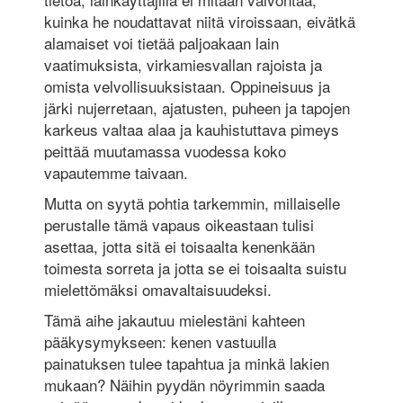
kuinka he noudattavat niitä viroissaan, eivätkä
alamaiset voi tietää paljoakaan lain
vaatimuksista, virkamiesvallan rajoista ja
omista velvollisuuksistaan. Oppineisuus ja
järki nujerretaan, ajatusten, puheen ja tapojen
karkeus valtaa alaa ja kauhistuttava pimeys
peittää muutamassa vuodessa koko
vapautemme taivaan.
Mutta on syytä pohtia tarkemmin, millaiselle
perustalle tämä vapaus oikeastaan tulisi
asettaa, jotta sitä ei toisaalta kenenkään
toimesta sorreta ja jotta se ei toisaalta suistu
mielettömäksi omavaltaisuudeksi.
Tämä aihe jakautuu mielestäni kahteen
pääkysymykseen: kenen vastuulla
painatuksen tulee tapahtua ja minkä lakien
mukaan? Näihin pyydän nöyrimmin saada