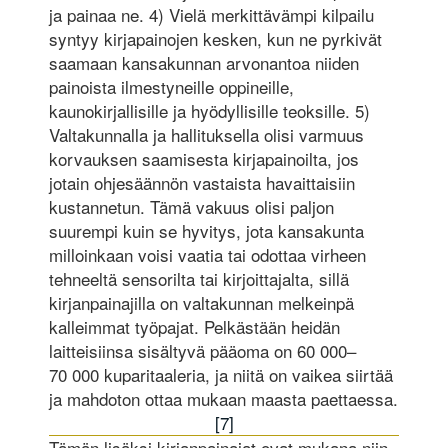
ja painaa ne. 4) Vielä merkittävämpi kilpailu
syntyy kirjapainojen kesken, kun ne pyrkivät
saamaan kansakunnan arvonantoa niiden
painoista ilmestyneille oppineille,
kaunokirjallisille ja hyödyllisille teoksille. 5)
Valtakunnalla ja hallituksella olisi varmuus
korvauksen saamisesta kirjapainoilta, jos
jotain ohjesäännön vastaista havaittaisiin
kustannetun. Tämä vakuus olisi paljon
suurempi kuin se hyvitys, jota kansakunta
milloinkaan voisi vaatia tai odottaa virheen
tehneeltä sensorilta tai kirjoittajalta, sillä
kirjanpainajilla on valtakunnan melkeinpä
kalleimmat työpajat. Pelkästään heidän
laitteisiinsa sisältyvä pääoma on 60 000–
70 000 kuparitaaleria, ja niitä on vaikea siirtää
ja mahdoton ottaa mukaan maasta paettaessa.
[7]
Tämän lisäksi kirjanpainajat ovat mukana niin