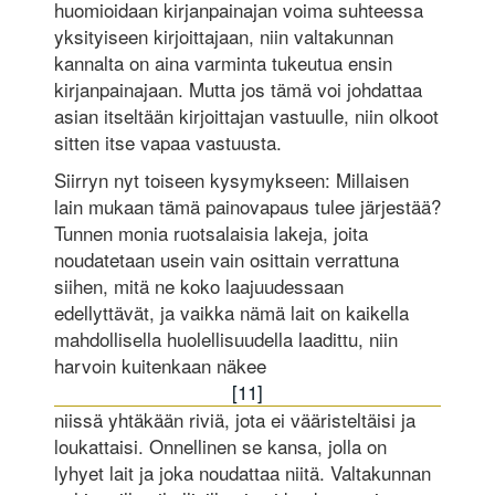
huomioidaan kirjanpainajan voima suhteessa
yksityiseen kirjoittajaan, niin valtakunnan
kannalta on aina varminta tukeutua ensin
kirjanpainajaan. Mutta jos tämä voi johdattaa
asian itseltään kirjoittajan vastuulle, niin olkoot
sitten itse vapaa vastuusta.
Siirryn nyt toiseen kysymykseen: Millaisen
lain mukaan tämä painovapaus tulee järjestää?
Tunnen monia ruotsalaisia lakeja, joita
noudatetaan usein vain osittain verrattuna
siihen, mitä ne koko laajuudessaan
edellyttävät, ja vaikka nämä lait on kaikella
mahdollisella huolellisuudella laadittu, niin
harvoin kuitenkaan näkee
[11]
niissä yhtäkään riviä, jota ei vääristeltäisi ja
loukattaisi. Onnellinen se kansa, jolla on
lyhyet lait ja joka noudattaa niitä. Valtakunnan