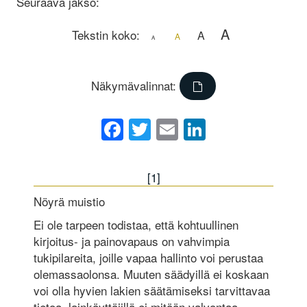
Seuraava jakso:
A
Tekstin koko:
A
A
A
Näkymävalinnat:
Facebook
Twitter
Email
LinkedIn
[1]
Nöyrä muistio
Ei ole tarpeen todistaa, että kohtuullinen
kirjoitus- ja painovapaus on vahvimpia
tukipilareita, joille vapaa hallinto voi perustaa
olemassaolonsa. Muuten säädyillä ei koskaan
voi olla hyvien lakien säätämiseksi tarvittavaa
tietoa, lainkäyttäjillä ei mitään valvontaa,