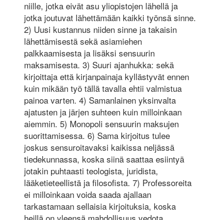
niille, jotka eivät asu yliopistojen lähellä ja
jotka joutuvat lähettämään kaikki työnsä sinne.
2) Uusi kustannus niiden sinne ja takaisin
lähettämisestä sekä asiamiehen
palkkaamisesta ja lisäksi sensuurin
maksamisesta. 3) Suuri ajanhukka: sekä
kirjoittaja että kirjanpainaja kyllästyvät ennen
kuin mikään työ tällä tavalla ehtii valmistua
painoa varten. 4) Samanlainen yksinvalta
ajatusten ja järjen suhteen kuin milloinkaan
aiemmin. 5) Monopoli sensuurin maksujen
suorittamisessa. 6) Sama kirjoitus tulee
joskus sensuroitavaksi kaikissa neljässä
tiedekunnassa, koska siinä saattaa esiintyä
jotakin puhtaasti teologista, juridista,
lääketieteellistä ja filosofista. 7) Professoreita
ei milloinkaan voida saada ajallaan
tarkastamaan sellaisia kirjoituksia, koska
heillä on yleensä mahdollisuus vedota