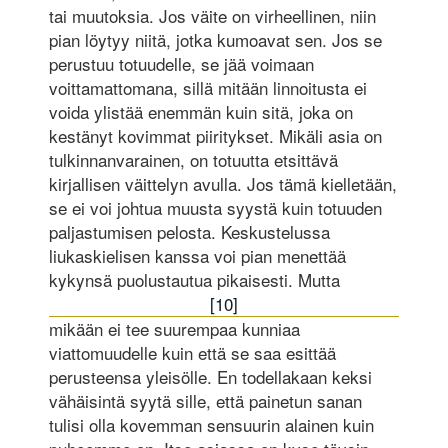
tai muutoksia. Jos väite on virheellinen, niin
pian löytyy niitä, jotka kumoavat sen. Jos se
perustuu totuudelle, se jää voimaan
voittamattomana, sillä mitään linnoitusta ei
voida ylistää enemmän kuin sitä, joka on
kestänyt kovimmat piiritykset. Mikäli asia on
tulkinnanvarainen, on totuutta etsittävä
kirjallisen väittelyn avulla. Jos tämä kielletään,
se ei voi johtua muusta syystä kuin totuuden
paljastumisen pelosta. Keskustelussa
liukaskielisen kanssa voi pian menettää
kykynsä puolustautua pikaisesti. Mutta
[10]
mikään ei tee suurempaa kunniaa
viattomuudelle kuin että se saa esittää
perusteensa yleisölle. En todellakaan keksi
vähäisintä syytä sille, että painetun sanan
tulisi olla kovemman sensuurin alainen kuin