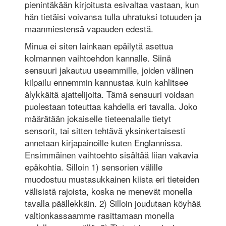
pienintäkään kirjoitusta esivaltaa vastaan, kun
hän tietäisi voivansa tulla uhratuksi totuuden ja
maanmiestensä vapauden edestä.
Minua ei siten lainkaan epäilytä asettua
kolmannen vaihtoehdon kannalle. Siinä
sensuuri jakautuu useammille, joiden välinen
kilpailu ennemmin kannustaa kuin kahlitsee
älykkäitä ajattelijoita. Tämä sensuuri voidaan
puolestaan toteuttaa kahdella eri tavalla. Joko
määrätään jokaiselle tieteenalalle tietyt
sensorit, tai sitten tehtävä yksinkertaisesti
annetaan kirjapainoille kuten Englannissa.
Ensimmäinen vaihtoehto sisältää liian vakavia
epäkohtia. Silloin 1) sensorien välille
muodostuu mustasukkainen kiista eri tieteiden
välisistä rajoista, koska ne menevät monella
tavalla päällekkäin. 2) Silloin joudutaan köyhää
valtionkassaamme rasittamaan monella