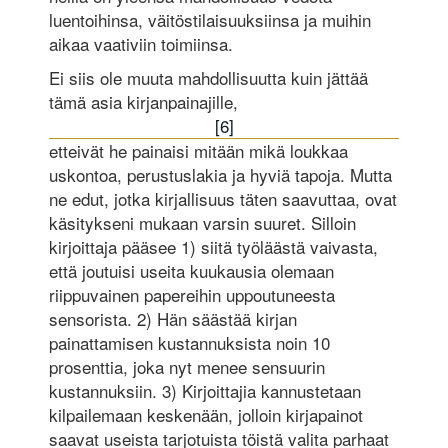
luentoihinsa, väitöstilaisuuksiinsa ja muihin
aikaa vaativiin toimiinsa.
Ei siis ole muuta mahdollisuutta kuin jättää
tämä asia kirjanpainajille,
[6]
etteivät he painaisi mitään mikä loukkaa
uskontoa, perustuslakia ja hyviä tapoja. Mutta
ne edut, jotka kirjallisuus täten saavuttaa, ovat
käsitykseni mukaan varsin suuret. Silloin
kirjoittaja pääsee 1) siitä työläästä vaivasta,
että joutuisi useita kuukausia olemaan
riippuvainen papereihin uppoutuneesta
sensorista. 2) Hän säästää kirjan
painattamisen kustannuksista noin 10
prosenttia, joka nyt menee sensuurin
kustannuksiin. 3) Kirjoittajia kannustetaan
kilpailemaan keskenään, jolloin kirjapainot
saavat useista tarjotuista töistä valita parhaat