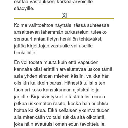
esittää vastaukseni korkea-arvoisille
säädyille.
[2]
Kolme vaihtoehtoa näyttäisi tässä suhteessa
ansaitsevan lähemmän tarkastelun: tuleeko
sensuuri antaa tietyn henkilön tehtäväksi,
jättää kirjoittajan vastuulle vai useille
henkilöille.
En voi todeta muuta kuin että vapauden
kannalta olisi erittäin arveluttavaa uskoa tämä
asia yhden ainoan miehen käsiin, vaikka hän
olisikin kaikkein paras. Hänestä tulisi siten
tuomari koko kansakunnan ajatuksille ja
järjelle. Kirjasivistykselle tästä tulisi ennen
pitkää uskomaton rasite, koska hän ei ehtisi
hoitaa kaikkea. Eikä sellaisen yksinvaltiuden
alla mitenkään voitaisi tukkia sitä oikotietä,
joka näin avautuisi oman edun tavoittelulle.