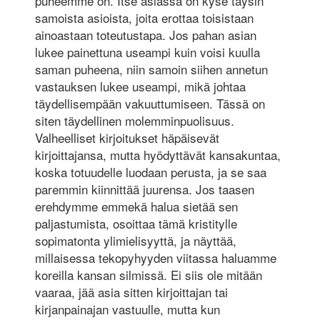
puheemme on. Itse asiassa on kyse täysin
samoista asioista, joita erottaa toisistaan
ainoastaan toteutustapa. Jos pahan asian
lukee painettuna useampi kuin voisi kuulla
saman puheena, niin samoin siihen annetun
vastauksen lukee useampi, mikä johtaa
täydellisempään vakuuttumiseen. Tässä on
siten täydellinen molemminpuolisuus.
Valheelliset kirjoitukset häpäisevät
kirjoittajansa, mutta hyödyttävät kansakuntaa,
koska totuudelle luodaan perusta, ja se saa
paremmin kiinnittää juurensa. Jos taasen
erehdymme emmekä halua sietää sen
paljastumista, osoittaa tämä kristitylle
sopimatonta ylimielisyyttä, ja näyttää,
millaisessa tekopyhyyden viitassa haluamme
koreilla kansan silmissä. Ei siis ole mitään
vaaraa, jää asia sitten kirjoittajan tai
kirjanpainajan vastuulle, mutta kun