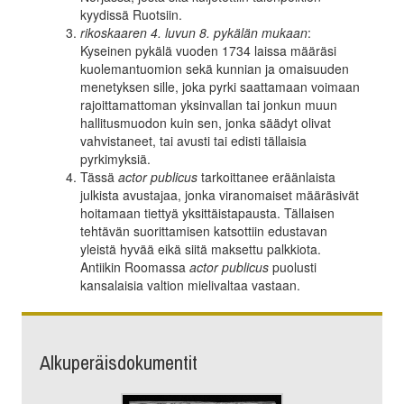
kyydissä Ruotsiin.
rikoskaaren 4. luvun 8. pykälän mukaan
:
Kyseinen pykälä vuoden 1734 laissa määräsi
kuolemantuomion sekä kunnian ja omaisuuden
menetyksen sille, joka pyrki saattamaan voimaan
rajoittamattoman yksinvallan tai jonkun muun
hallitusmuodon kuin sen, jonka säädyt olivat
vahvistaneet, tai avusti tai edisti tällaisia
pyrkimyksiä.
Tässä
actor publicus
tarkoittanee eräänlaista
julkista avustajaa, jonka viranomaiset määräsivät
hoitamaan tiettyä yksittäistapausta. Tällaisen
tehtävän suorittamisen katsottiin edustavan
yleistä hyvää eikä siitä maksettu palkkiota.
Antiikin Roomassa
actor publicus
puolusti
kansalaisia valtion mielivaltaa vastaan.
Alkuperäisdokumentit