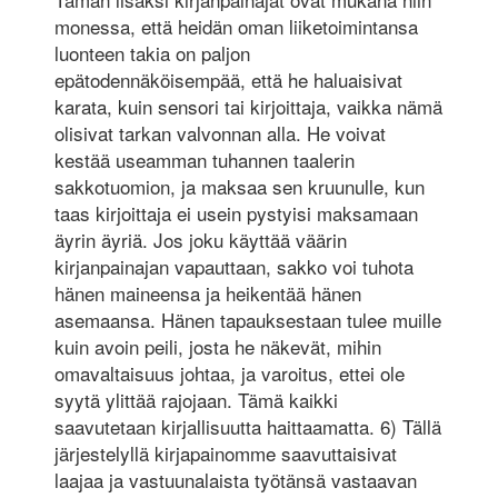
monessa, että heidän oman liiketoimintansa
luonteen takia on paljon
epätodennäköisempää, että he haluaisivat
karata, kuin sensori tai kirjoittaja, vaikka nämä
olisivat tarkan valvonnan alla. He voivat
kestää useamman tuhannen taalerin
sakkotuomion, ja maksaa sen kruunulle, kun
taas kirjoittaja ei usein pystyisi maksamaan
äyrin äyriä. Jos joku käyttää väärin
kirjanpainajan vapauttaan, sakko voi tuhota
hänen maineensa ja heikentää hänen
asemaansa. Hänen tapauksestaan tulee muille
kuin avoin peili, josta he näkevät, mihin
omavaltaisuus johtaa, ja varoitus, ettei ole
syytä ylittää rajojaan. Tämä kaikki
saavutetaan kirjallisuutta haittaamatta. 6) Tällä
järjestelyllä kirjapainomme saavuttaisivat
laajaa ja vastuunalaista työtänsä vastaavan