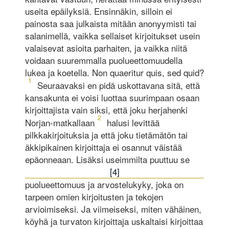
useita epäilyksiä. Ensinnäkin, silloin ei
painosta saa julkaista mitään anonyymisti tai
salanimellä, vaikka sellaiset kirjoitukset usein
valaisevat asioita parhaiten, ja vaikka niitä
voidaan suuremmalla puolueettomuudella
lukea ja koetella. Non quaeritur quis, sed quid?
1
Seuraavaksi en pidä uskottavana sitä, että
kansakunta ei voisi luottaa suurimpaan osaan
kirjoittajista vain siksi, että joku herjahenki
2
Norjan-matkallaan
halusi levittää
pilkkakirjoituksia ja että joku tietämätön tai
äkkipikainen kirjoittaja ei osannut väistää
epäonneaan. Lisäksi useimmilta puuttuu se
[4]
puolueettomuus ja arvostelukyky, joka on
tarpeen omien kirjoitusten ja tekojen
arvioimiseksi. Ja viimeiseksi, miten vähäinen,
köyhä ja turvaton kirjoittaja uskaltaisi kirjoittaa