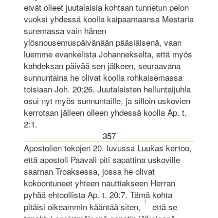
eivät olleet juutalaisia kohtaan tunnetun pelon
vuoksi yhdessä koolla kaipaamaansa Mestaria
suremassa vain hänen
ylösnousemuspäivänään pääsiäisenä, vaan
luemme evankelista Johannekselta, että myös
kahdeksan päivää sen jälkeen, seuraavana
sunnuntaina he olivat koolla rohkaisemassa
toisiaan Joh. 20:26. Juutalaisten helluntaijuhla
osui nyt myös sunnuntaille, ja silloin uskovien
kerrotaan jälleen olleen yhdessä koolla Ap. t.
2:1.
357
Apostolien tekojen 20. luvussa Luukas kertoo,
että apostoli Paavali piti sapattina uskoville
saarnan Troaksessa, jossa he olivat
kokoontuneet yhteen nauttiakseen Herran
pyhää ehtoollista Ap. t. 20:7. Tämä kohta
1
pitäisi oikeammin kääntää siten,
että se