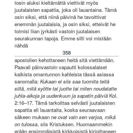
tosin aluksi kieltämättä viettivät myös
juutalaisten sapattia, joka oli lauantaina. Tämä
osin siksi, että niinä päivinä he tavoittivat
enemmän juutalaisia, ja osin siksi, etteivät he
toimisi liian jyrkästi vastoin juutalaisen
seurakunnan tapoja. Emme silti voi mistään
nähdä
358
apostolien kehottaneen heitä sitä viettämään.
Paavali päinvastoin vapautti kolossalaiset
kaikista omantunnon kahleista tässä asiassa
sanomalla:
Kukaan ei siis saa tuomita teitä
siitä, mitä syötte tai juotte tai miten noudatatte
Kol.
juhla-aikoja ja uudenkuun ja sapatin päiviä
2:16–17. Tämä tarkoittaa selvästi juutalaisten
sapattia eli lauantaita, koska seuraavaan
säkeen mukaan
ne ovat vain sen varjoa, mikä
, siis Kristuksen. Huomaammekin
on tulossa
erään ensimmäisistä kirkkoisistä kirjoittaneen