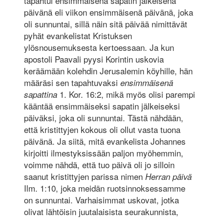
tapahtui ensimmäisenä sapatin jälkeisenä
päivänä eli viikon ensimmäisenä päivänä, joka
oli sunnuntai, sillä näin sitä päivää nimittävät
pyhät evankelistat Kristuksen
ylösnousemuksesta kertoessaan. Ja kun
apostoli Paavali pyysi Korintin uskovia
keräämään kolehdin Jerusalemin köyhille, hän
määräsi sen tapahtuvaksi
ensimmäisenä
1. Kor. 16:2, mikä myös olisi parempi
sapattina
kääntää ensimmäiseksi sapatin jälkeiseksi
päiväksi, joka oli sunnuntai. Tästä nähdään,
että kristittyjen kokous oli ollut vasta tuona
päivänä. Ja siitä, mitä evankelista Johannes
kirjoitti ilmestyksissään paljon myöhemmin,
voimme nähdä, että tuo päivä oli jo silloin
saanut kristittyjen parissa nimen
Herran päivä
Ilm. 1:10, joka meidän ruotsinnoksessamme
on sunnuntai. Varhaisimmat uskovat, jotka
olivat lähtöisin juutalaisista seurakunnista,