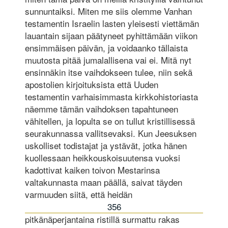
sunnuntaiksi. Miten me siis olemme Vanhan
testamentin Israelin lasten yleisesti viettämän
lauantain sijaan päätyneet pyhittämään viikon
ensimmäisen päivän, ja voidaanko tällaista
muutosta pitää jumalallisena vai ei. Mitä nyt
ensinnäkin itse vaihdokseen tulee, niin sekä
apostolien kirjoituksista että Uuden
testamentin varhaisimmasta kirkkohistoriasta
näemme tämän vaihdoksen tapahtuneen
vähitellen, ja lopulta se on tullut kristillisessä
seurakunnassa vallitsevaksi. Kun Jeesuksen
uskolliset todistajat ja ystävät, jotka hänen
kuollessaan heikkouskoisuutensa vuoksi
kadottivat kaiken toivon Mestarinsa
valtakunnasta maan päällä, saivat täyden
varmuuden siitä, että heidän
356
pitkänäperjantaina ristillä surmattu rakas