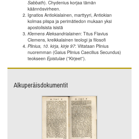
Sabbath
). Chydenius korjaa tämän
käännösvirheen.
Ignatios Antiokialainen, marttyyri, Antiokian
kolmas piispa ja perimätiedon mukaan yksi
apostolisista isistä
Klemens Aleksandrialainen
: Titus Flavius
Clemens, kreikkalainen teologi ja filosofi
Plinius, 10. kirja, kirje 97
: Viitataan Plinius
nuoremman (Gaius Plinius Caecilius Secundus)
teokseen
Epistulae
(”Kirjeet”).
Alkuperäisdokumentit