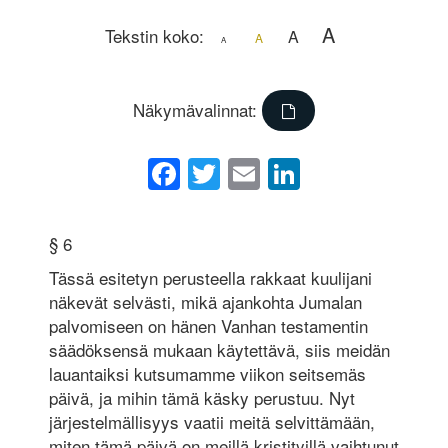
A
Tekstin koko:
A
A
A
Näkymävalinnat:
Facebook
Twitter
Email
LinkedIn
§ 6
Tässä esitetyn perusteella rakkaat kuulijani
näkevät selvästi, mikä ajankohta Jumalan
palvomiseen on hänen Vanhan testamentin
säädöksensä mukaan käytettävä, siis meidän
lauantaiksi kutsumamme viikon seitsemäs
päivä, ja mihin tämä käsky perustuu. Nyt
järjestelmällisyys vaatii meitä selvittämään,
miten tämä päivä on meillä kristityillä vaihtunut