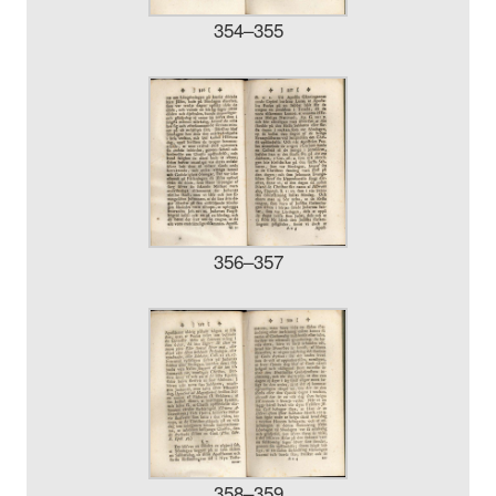
354–355
356–357
358–359