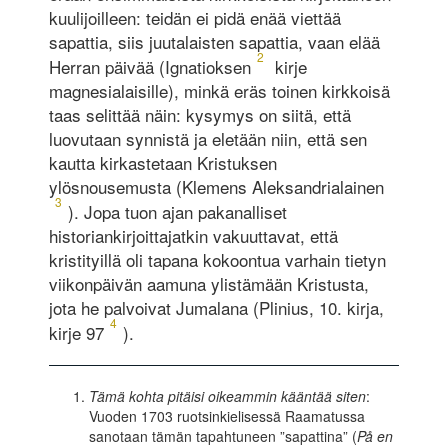
kuulijoilleen: teidän ei pidä enää viettää
sapattia, siis juutalaisten sapattia, vaan elää
2
Herran päivää (Ignatioksen
kirje
magnesialaisille), minkä eräs toinen kirkkoisä
taas selittää näin: kysymys on siitä, että
luovutaan synnistä ja eletään niin, että sen
kautta kirkastetaan Kristuksen
ylösnousemusta (Klemens Aleksandrialainen
3
). Jopa tuon ajan pakanalliset
historiankirjoittajatkin vakuuttavat, että
kristityillä oli tapana kokoontua varhain tietyn
viikonpäivän aamuna ylistämään Kristusta,
jota he palvoivat Jumalana (Plinius, 10. kirja,
4
kirje 97
).
Tämä kohta pitäisi oikeammin kääntää siten
:
Vuoden 1703 ruotsinkielisessä Raamatussa
sanotaan tämän tapahtuneen ”sapattina” (
På en