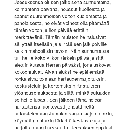
Jeesuksensa oli sen jälkeisenä sunnuntaina,
kolmantena päivänä, noussut kuolleista ja
saanut suurenmoisen voiton kuolemasta ja
paholaisesta, he eivät voineet olla pitämättä
tämän voiton ja ilon päivää erittäin
merkittävänä. Tämän muiston he halusivat
säilyttää itsellään ja siirtää sen jälkipolville
kaikin mahdollisin tavoin. Näin sunnuntaista
tuli heille koko viikon tärkein päivä ja sitä
alettiin kutsua Herran päiväksi, jona uskovat
kokoontuivat. Aivan aluksi he epäilemättä
rohkaisivat toisiaan hartaudenharjoituksin,
keskusteluin ja kertomuksin Kristuksen
ylösnousemuksesta ja siitä, minkä autuuden
se heille lupasi. Sen jälkeen tämä heidän
hartautensa luontevasti johdatti heitä
tarkastelemaan Jumalan sanaa laajemminkin,
käymään muitakin tärkeitä keskusteluja ja
harjoittamaan hurskautta. Jeesuksen oppilaat