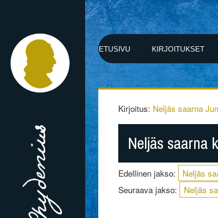
ETUSIVU
KIRJOITUKSET
Kirjoitus:
Neljäs saarna J
Neljäs saarna k
Edellinen jakso:
Neljäs sa
Seuraava jakso:
Neljäs sa