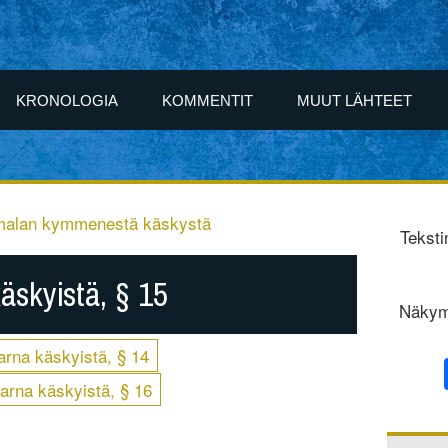
KRONOLOGIA
KOMMENTIT
MUUT LÄHTEET
umalan kymmenestä käskystä
Teksti
äskyistä, § 15
Näkym
arna käskyistä, § 14
arna käskyistä, § 16