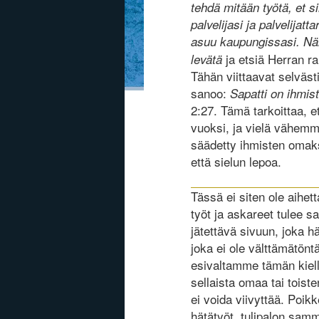
tehdä mitään työtä, et si
palvelijasi ja palvelijat
asuu kaupungissasi. Näin
ja etsiä Herran 
levätä
Tähän viittaavat selväs
sanoo:
Sapatti on ihmis
2:27. Tämä tarkoittaa, 
vuoksi, ja vielä vähem
säädetty ihmisten omaks
että sielun lepoa.
Tässä ei siten ole aihet
työt ja askareet tulee sa
jätettävä sivuun, joka h
joka ei ole välttämätöntä
esivaltamme tämän kiell
sellaista omaa tai toist
ei voida viivyttää. Poikk
hätätyöt, tulipalon sam