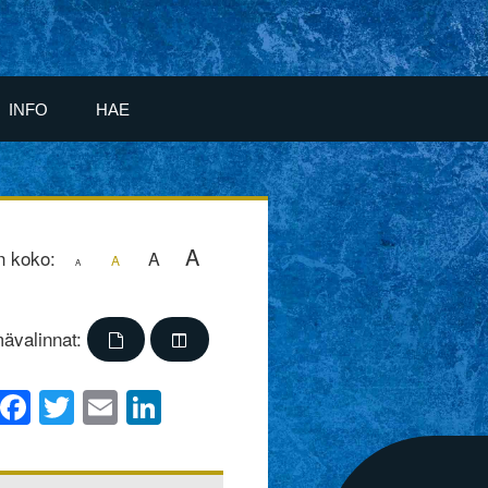
INFO
HAE
A
n koko:
A
A
A
ävalinnat:
Facebook
Twitter
Email
LinkedIn