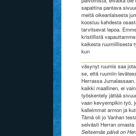
palvomista, eivätkä ole 
sapattina pantava sivuun
meitä oikeanlaisesta ju
koostuu kahdesta osasta
tarvitsevat lepoa. Emme 
kristillistä vapauttamm
kaikesta ruumiillisesta
kun
väsynyt ruumis saa jota
se, että ruumiin levätes
Herrassa Jumalassaan. 
kaikki maallinen, ei vai
työskentely jättää sivuu
vaan kevyempikin työ, jo
kalleimmat armon ja kut
Tämä oli jo Vanhan test
selvästi Herran omasta 
Seitsemäs päivä on Herra