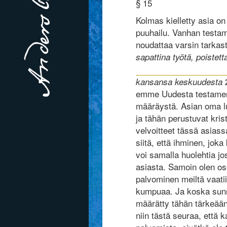
§ 15
Kolmas kielletty asia on
puuhailu. Vanhan testam
noudattaa varsin tarkasti
sapattina työtä, poistet
2
kansansa keskuudesta
emme Uudesta testament
määräystä. Asian oma l
ja tähän perustuvat krist
velvoitteet tässä asiass
siitä, että ihminen, jok
voi samalla huolehtia jo
asiasta. Samoin olen os
palvominen meiltä vaati
kumpuaa. Ja koska sunnun
määrätty tähän tärkeään 
niin tästä seuraa, että k