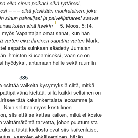
nä eikä sinun poikasi eikä tyttäresi,
taresi – – – eikä yksikään muukalainen, joka
 sinun palvelijasi ja palvelijattaresi saavat
1
rauhaa
5. Moos. 5:14.
kuten sinä itsekin
ti myös Vapahtajan omat sanat, kun hän
Mark.
tä varten eikä ihminen sapattia varten
ettei sapattia suinkaan säädetty Jumalan
män ihmisten kiusaamiseksi, vaan se on
i hyödyksi, antamaan heille sekä ruumiin
385
ta esittää vaikeita kysymyksiä siitä, mitkä
pattipäivänä kieltää, sillä kaikki sellainen on
äiritsee tätä kaksinkertaista lepoamme ja
. Näin selittää myös kristillinen
on, siis että se kattaa kaiken, mikä ei koske
en välttämätöntä tarvetta, johon puuttumista
euksia tästä kiellosta ovat siis kaikenlaiset
mutus, vaarojen ehkäiseminen, härän