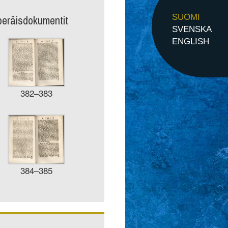
peräisdokumentit
SUOMI
SVENSKA
ENGLISH
382–383
384–385