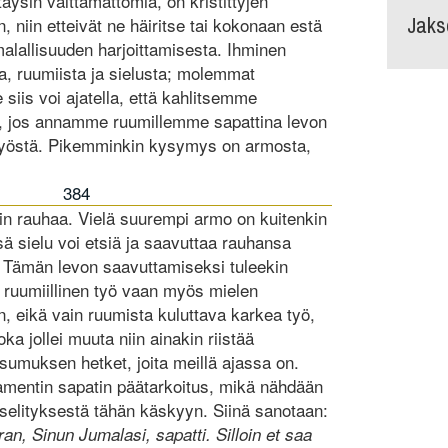
täysin välttämättömiä, on kristittyjen
Jaks
, niin etteivät ne häiritse tai kokonaan estä
malallisuuden harjoittamisesta. Ihminen
, ruumiista ja sielusta; molemmat
siis voi ajatella, että kahlitsemme
e, jos annamme ruumillemme sapattina levon
 työstä. Pikemminkin kysymys on armosta,
384
in rauhaa. Vielä suurempi armo on kuitenkin
sä sielu voi etsiä ja saavuttaa rauhansa
Tämän levon saavuttamiseksi tuleekin
n ruumiillinen työ vaan myös mielen
n, eikä vain ruumista kuluttava karkea työ,
ka jollei muuta niin ainakin riistää
sumuksen hetket, joita meillä ajassa on.
amentin sapatin päätarkoitus, mikä nähdään
selityksestä tähän käskyyn. Siinä sanotaan:
n, Sinun Jumalasi, sapatti. Silloin et saa