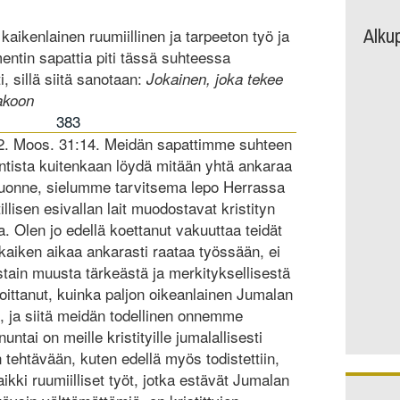
Alku
 kaikenlainen ruumiillinen ja tarpeeton työ ja
entin sapattia piti tässä suhteessa
, sillä siitä sanotaan:
Jokainen, joka tekee
takoon
383
. Moos. 31:14. Meidän sapattimme suhteen
ista kuitenkaan löydä mitään yhtä ankaraa
uonne, sielumme tarvitsema lepo Herrassa
illisen esivallan lait muodostavat kristityn
a. Olen jo edellä koettanut vakuuttaa teidät
a kaiken aikaa ankarasti raataa työssään, ei
stain muusta tärkeästä ja merkityksellisestä
oittanut, kuinka paljon oikeanlainen Jumalan
i, ja siitä meidän todellinen onnemme
tai on meille kristityille jumalallisesti
tehtävään, kuten edellä myös todistettiin,
aikki ruumiilliset työt, jotka estävät Jumalan