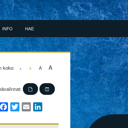
INFO
HAE
A
n koko:
A
A
A
ävalinnat:
Facebook
Twitter
Email
LinkedIn