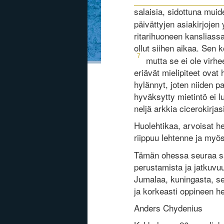
salaisia, sidottuna mui
päivättyjen asiakirjoje
ritarihuoneen kansliassa 
ollut siihen aikaa. Sen 
7
mutta se ei ole virhee
eriävät mielipiteet ovat 
hylännyt, joten niiden p
hyväksytty mietintö ei l
neljä arkkia cicerokirja
Huolehtikaa, arvoisat he
riippuu lehtenne ja my
Tämän ohessa seuraa sa
perustamista ja jatkuvuu
Jumalaa, kuningasta, se
ja korkeasti oppineen he
Anders Chydenius