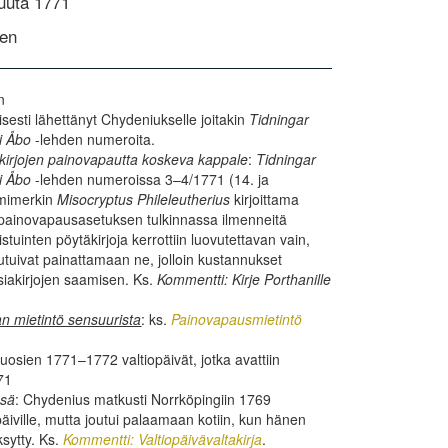
uuta 1771
nen
n
sesti lähettänyt Chydeniukselle joitakin
Tidningar
 i Åbo
-lehden numeroita.
kirjojen painovapautta koskeva kappale
:
Tidningar
 i Åbo
-lehden numeroissa 3–4/1771 (14. ja
imimerkin
Misocryptus Phileleutherius
kirjoittama
eli painovapausasetuksen tulkinnassa ilmenneitä
stuinten pöytäkirjoja kerrottiin luovutettavan vain,
outuivat painattamaan ne, jolloin kustannukset
siakirjojen saamisen. Ks.
Kommentti: Kirje Porthanille
n mietintö sensuurista
: ks.
Painovapausmietintö
vuosien 1771–1772 valtiopäivät, jotka avattiin
71
ssä
: Chydenius matkusti Norrköpingiin 1769
päiville, mutta joutui palaamaan kotiin, kun hänen
ksytty. Ks.
Kommentti: Valtiopäivävaltakirja
.