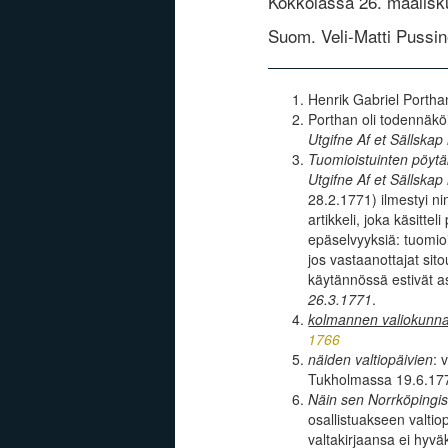
Kokkolassa 26. maalisk
Suom. Veli-Matti Pussi
Henrik Gabriel Portha
Porthan oli todennäköi
Utgifne Af et Sällskap
Tuomioistuinten pöytä
Utgifne Af et Sällskap
28.2.1771) ilmestyi n
artikkeli, joka käsitt
epäselvyyksiä: tuomioi
jos vastaanottajat sit
käytännössä estivät a
26.3.1771
.
kolmannen valiokunna
1766
näiden valtiopäivien
: 
Tukholmassa 19.6.17
Näin sen Norrköpingi
osallistuakseen valtio
valtakirjaansa ei hyvä