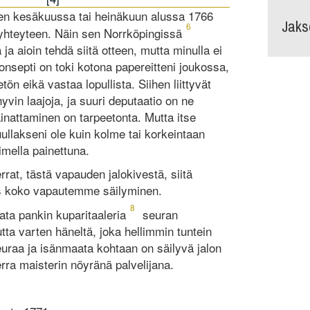
den kesäkuussa tai heinäkuun alussa 1766
Jaks
6
n yhteyteen. Näin sen Norrköpingissä
ja aioin tehdä siitä otteen, mutta minulla ei
konsepti on toki kotona papereitteni joukossa,
tön eikä vastaa lopullista. Siihen liittyvät
hyvin laajoja, ja suuri deputaatio on ne
ainattaminen on tarpeetonta. Mutta itse
uullakseni ole kuin kolme tai korkeintaan
simella painettuna.
rrat, tästä vapauden jalokivestä, siitä
ös koko vapautemme säilyminen.
8
ta pankin kuparitaaleria
seuran
tta varten häneltä, joka hellimmin tuntein
uraa ja isänmaata kohtaan on säilyvä jalon
rra maisterin nöyränä palvelijana.