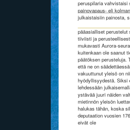
peruspilaria vahvistaisi
painovapaus- eli kolman
julkaistaisiin painosta, s
pääasialliset perustelut
tiiviisti ja perusteellis
mukavasti Aurora-seuran
kuitenkaan ole saanut t
päätöksen perusteluja. Tä
että ne on säädettäessä 
vakuuttunut yleisö on n
hyödyllisyydestä. Siksi 
lehdessään julkaisemall
ystävää juuri näiden val
mietinnön yleisön luetta
halukas tähän, koska sil
deputaation vuosien 1765
eivät ole