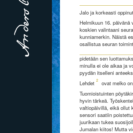
Jalo ja korkeasti oppinu
Helmikuun 16. päivänä v
koskien valintaani seura
kunniamerkin. Näistä esi
osallistua seuran toimin
pidetään sen luottamuks
minulla ei ole aikaa ja v
pyydän itselleni anteeks
2
Lehdet
ovat melko onn
Tuomioistuinten pöytäki
hyvin tärkeä. Työskente
valtiopäivillä, eikä oll
sensori saatiin poistet
juurikaan tukea suosijoil
Jumalan kiitos! Mutta v