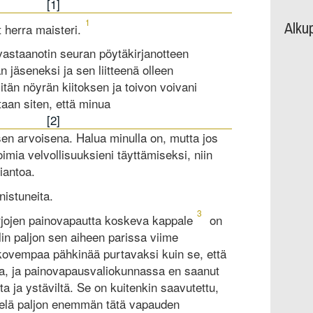
[1]
Alku
1
t herra maisteri.
astaanotin seuran pöytäkirjanotteen
n jäseneksi ja sen liitteenä olleen
tän nöyrän kiitoksen ja toivon voivani
taan siten, että minua
[2]
en arvoisena. Halua minulla on, mutta jos
oimia velvollisuuksieni täyttämiseksi, niin
iantoa.
istuneita.
3
rjojen painovapautta koskeva kappale
on
lin paljon sen aiheen parissa viime
ut kovempaa pähkinää purtavaksi kuin se, että
tua, ja painovapausvaliokunnassa en saanut
ta ja ystäviltä. Se on kuitenkin saavutettu,
ielä paljon enemmän tätä vapauden