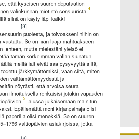
 se, että kyseisen
suuren deputaation
4
nen valiokunnan mietintö sensuurista
illä siinä on käyty läpi kaikki
[3]
 sensuurin puolesta, ja toivoakseni niihin on
esti vastattu. Se on liian laaja mahtuakseen
 lehteen, mutta mielestäni yleisö ei
ietää tämän korkeimman vallan siunatun
ällä meillä lait eivät saa pysyvyyttä siitä,
todettu järkkymättömiksi, vaan siitä, miten
iiden välttämättömyydestä ja
esitän nöyrästi, että arvoisa seura
aan ilmoituksella rohkaisisi jotakin vapauden
5
tiopäivien
alussa julkaisemaan mainitun
vaksi. Epäilemättä moni kirjanpainaja olisi
lä paperilla olisi menekkiä. Se on suuren
–1766 valtiopäivien asiakirjoissa, jotka
[4]