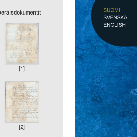
peräisdokumentit
SUOMI
SVENSKA
ENGLISH
[1]
[2]