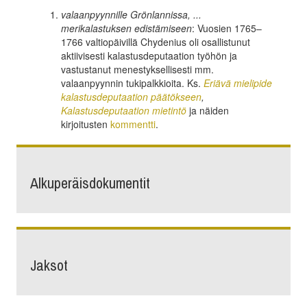
valaanpyynnille Grönlannissa, ...
merikalastuksen edistämiseen
: Vuosien 1765–
1766 valtiopäivillä Chydenius oli osallistunut
aktiivisesti kalastusdeputaation työhön ja
vastustanut menestyksellisesti mm.
valaanpyynnin tukipalkkioita. Ks.
Eriävä mielipide
kalastusdeputaation päätökseen
,
Kalastusdeputaation mietintö
ja näiden
kirjoitusten
kommentti
.
Alkuperäisdokumentit
Jaksot