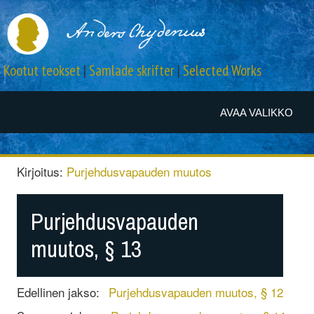
Kootut teokset
|
Samlade skrifter
|
Selected Works
AVAA VALIKKO
Kirjoitus:
Purjehdusvapauden muutos
Purjehdusvapauden
muutos, § 13
Edellinen jakso:
Purjehdusvapauden muutos, § 12