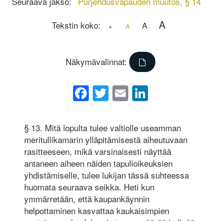
Seuraava jakso:
Purjehdusvapauden muutos, § 14
A
Tekstin koko:
A
A
A
Näkymävalinnat:
Facebook
Twitter
Email
LinkedIn
§ 13. Mitä lopulta tulee valtiolle useamman
meritullikamarin ylläpitämisestä aiheutuvaan
rasitteeseen, mikä varsinaisesti näyttää
antaneen aiheen näiden tapulioikeuksien
yhdistämiselle, tulee lukijan tässä suhteessa
huomata seuraava seikka. Heti kun
ymmärretään, että kaupankäynnin
helpottaminen kasvattaa kaukaisimpien