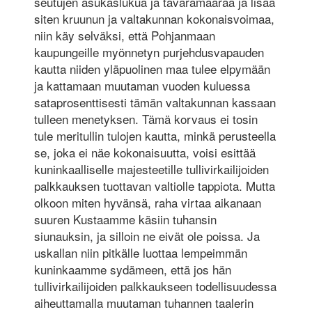
seutujen asukaslukua ja tavaramäärää ja lisää
siten kruunun ja valtakunnan kokonaisvoimaa,
niin käy selväksi, että Pohjanmaan
kaupungeille myönnetyn purjehdusvapauden
kautta niiden yläpuolinen maa tulee elpymään
ja kattamaan muutaman vuoden kuluessa
sataprosenttisesti tämän valtakunnan kassaan
tulleen menetyksen. Tämä korvaus ei tosin
tule meritullin tulojen kautta, minkä perusteella
se, joka ei näe kokonaisuutta, voisi esittää
kuninkaalliselle majesteetille tullivirkailijoiden
palkkauksen tuottavan valtiolle tappiota. Mutta
olkoon miten hyvänsä, raha virtaa aikanaan
suuren Kustaamme käsiin tuhansin
siunauksin, ja silloin ne eivät ole poissa. Ja
uskallan niin pitkälle luottaa lempeimmän
kuninkaamme sydämeen, että jos hän
tullivirkailijoiden palkkaukseen todellisuudessa
aiheuttamalla muutaman tuhannen taalerin