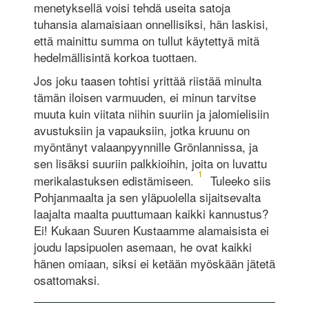
menetyksellä voisi tehdä useita satoja
tuhansia alamaisiaan onnellisiksi, hän laskisi,
että mainittu summa on tullut käytettyä mitä
hedelmällisintä korkoa tuottaen.
Jos joku taasen tohtisi yrittää riistää minulta
tämän iloisen varmuuden, ei minun tarvitse
muuta kuin viitata niihin suuriin ja jalomielisiin
avustuksiin ja vapauksiin, jotka kruunu on
myöntänyt valaanpyynnille Grönlannissa, ja
sen lisäksi suuriin palkkioihin, joita on luvattu
1
merikalastuksen edistämiseen.
Tuleeko siis
Pohjanmaalta ja sen yläpuolella sijaitsevalta
laajalta maalta puuttumaan kaikki kannustus?
Ei! Kukaan Suuren Kustaamme alamaisista ei
joudu lapsipuolen asemaan, he ovat kaikki
hänen omiaan, siksi ei ketään myöskään jätetä
osattomaksi.