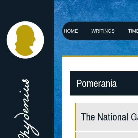
HOME
WRITINGS
TIM
Pomerania
The National G