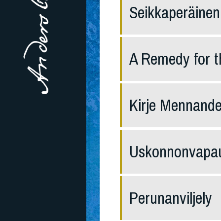
Seikkaperäinen
A Remedy for t
Kirje Mennande
Uskonnonvapau
Perunanviljely