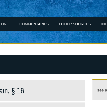
ELINE
COMMENTARIES
OTHER SOURCES
IN
ain, § 16
see 