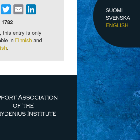
Facebook
Twitter
Email
LinkedIn
SUOMI
SVENSKA
 1782
ENGLISH
, this entry is only
able in
Finnish
and
ish
.