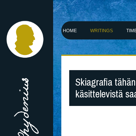
HOME
WRITINGS
TIM
Skiagrafia tähä
käsittelevistä sa