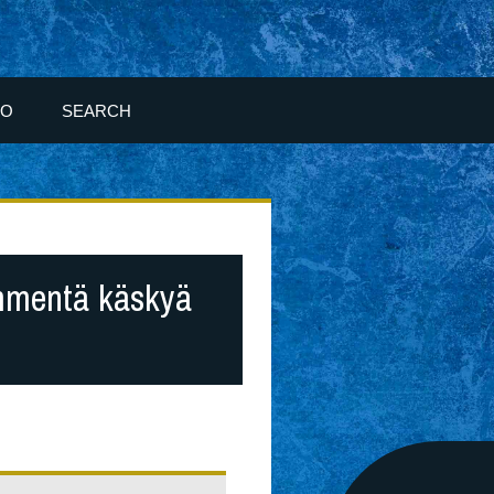
FO
SEARCH
ymmentä käskyä