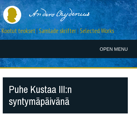
Kootut teokset
|
Samlade skrifter
|
Selected Works
OPEN MENU
Puhe Kustaa III:n
syntymäpäivänä