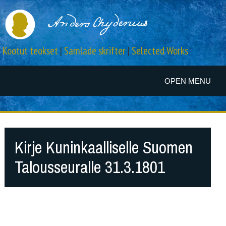
Kootut teokset
|
Samlade skrifter
|
Selected Works
OPEN MENU
Kirje Kuninkaalliselle Suomen
Talousseuralle 31.3.1801