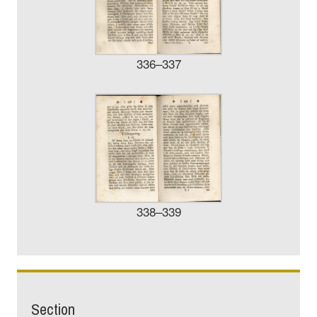
336–337
338–339
Section