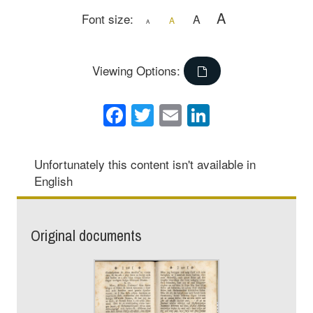
A
Font size:
A
A
A
Viewing Options:
Facebook
Twitter
Email
LinkedIn
Unfortunately this content isn't available in
English
Original documents