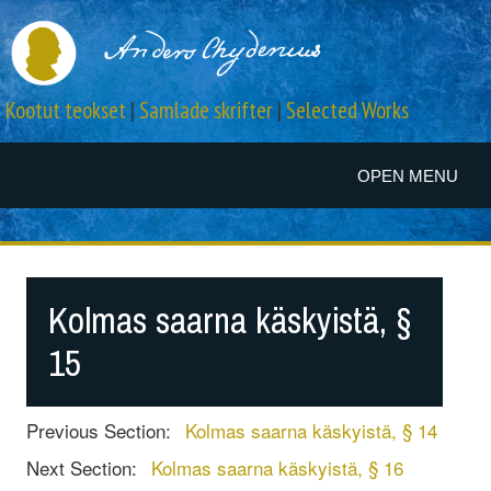
Kootut teokset
|
Samlade skrifter
|
Selected Works
OPEN MENU
Kolmas saarna käskyistä, §
15
Previous Section:
Kolmas saarna käskyistä, § 14
Next Section:
Kolmas saarna käskyistä, § 16