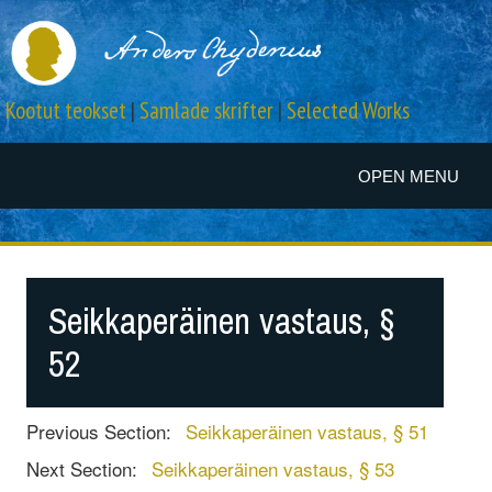
Kootut teokset
|
Samlade skrifter
|
Selected Works
OPEN MENU
Seikkaperäinen vastaus, §
52
Previous Section:
Seikkaperäinen vastaus, § 51
Next Section:
Seikkaperäinen vastaus, § 53