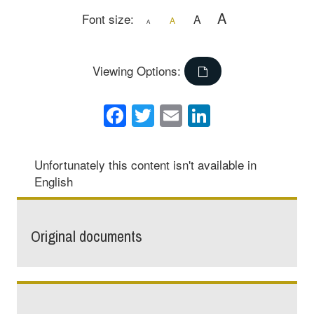
A
Font size:
A
A
A
Viewing Options:
Facebook
Twitter
Email
LinkedIn
Unfortunately this content isn't available in
English
Original documents