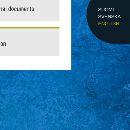
inal documents
SUOMI
SVENSKA
ENGLISH
ion