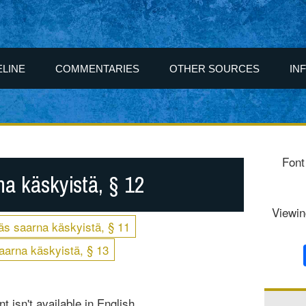
ELINE
COMMENTARIES
OTHER SOURCES
IN
Font
a käskyistä, § 12
Viewin
s saarna käskyistä, § 11
arna käskyistä, § 13
t isn't available in English