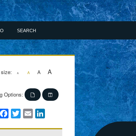
FO
SEARCH
A
 size:
A
A
A
g Options:
Facebook
Twitter
Email
LinkedIn