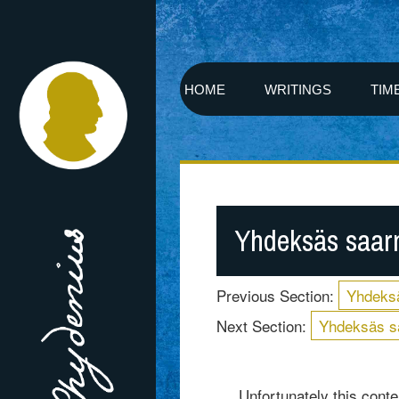
HOME
WRITINGS
TIM
Yhdeksäs saarn
Previous Section:
Yhdeksä
Next Section:
Yhdeksäs sa
Unfortunately this conten