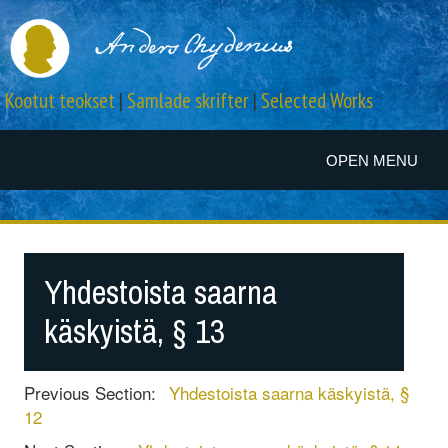
Kootut teokset
|
Samlade skrifter
|
Selected Works
OPEN MENU
Yhdestoista saarna
käskyistä, § 13
Previous Section:
Yhdestoista saarna käskyistä, §
12