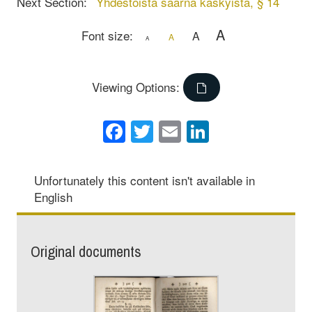
Next Section:
Yhdestoista saarna käskyistä, § 14
A
Font size:
A
A
A
Viewing Options:
Facebook
Twitter
Email
LinkedIn
Unfortunately this content isn't available in
English
Original documents