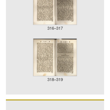
316–317
318–319