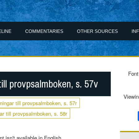
ELINE
COMMENTARIES
OTHER SOURCES
IN
Font
ill provpsalmboken, s. 57v
Viewin
ingar till provpsalmboken, s. 57r
r till provpsalmboken, s. 58r
t isn't available in English