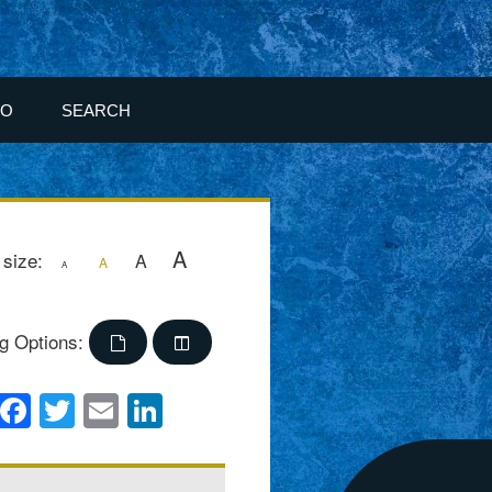
FO
SEARCH
A
 size:
A
A
A
g Options:
Facebook
Twitter
Email
LinkedIn