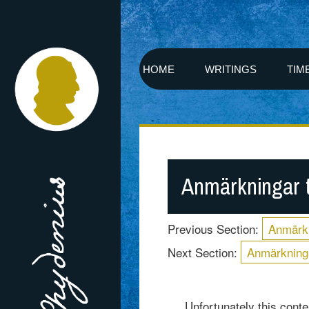
HOME
WRITINGS
TIM
Anmärkningar t
Previous Section:
Anmärkn
Next Section:
Anmärkninga
Unfortunately this conten