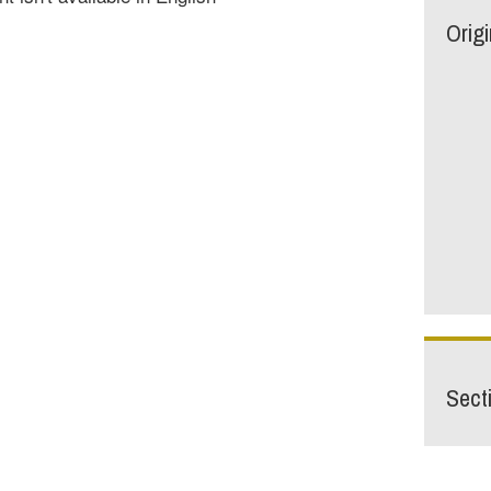
Orig
Sect