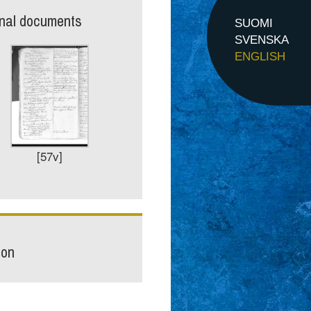
inal documents
SUOMI
SVENSKA
ENGLISH
[57v]
ion