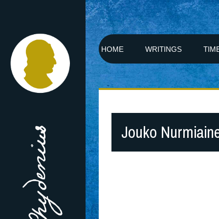
HOME
WRITINGS
TIM
Jouko Nurmiain