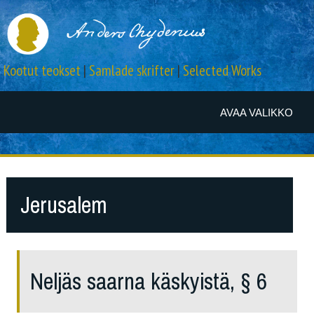
Kootut teokset
|
Samlade skrifter
|
Selected Works
AVAA VALIKKO
Jerusalem
Neljäs saarna käskyistä, § 6