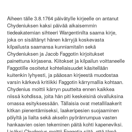
Aiheen tälle 3.8.1764 päivätylle kirjeelle on antanut
Chydeniuksen kaksi päivää aikaisemmin
tiedeakatemian sihteeri Wargentinilta saama kirje,
joka on sisältänyt hänen kärryjä koskevasta
kilpailusta saamansa kunniamitalin sekä
Chydeniuksen ja Jacob Faggotin kirjoitukset
painettuna kirjasena. Kiitokset ja kilpailun voittaneelle
Faggotille osoitetut kohteliaisuudet käsitellään
kuitenkin lyhyesti, ja pääosan kirjeestä muodostaa
varsin kärkevä kritiikki Faggotin kärrymallia kohtaan.
Chydenius moittii kärryn puutteita ennen kaikkea
niissä kohdissa, joita hän piti keskeisinä oivalluksina
omassa esityksessään. Tällaisia ovat metallilaakerit
kitkan pienentämiseksi, laakeripesien suojaaminen
pölyltä ja lialta sekä akselin pyöränrumpua vasten
hankaavien osien tekeminen päitä kohti kapeneviksi.
Lisäksi Chydenius moittii Faggotia siitä, että tämä