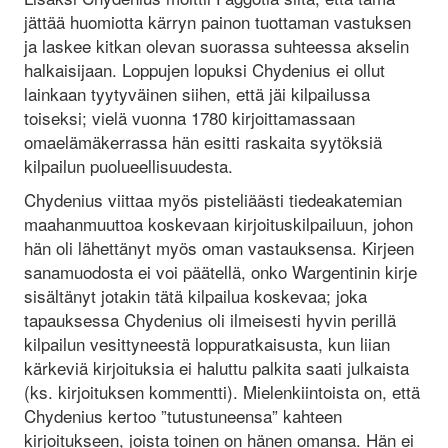
jättää huomiotta kärryn painon tuottaman vastuksen
ja laskee kitkan olevan suorassa suhteessa akselin
halkaisijaan. Loppujen lopuksi Chydenius ei ollut
lainkaan tyytyväinen siihen, että jäi kilpailussa
toiseksi; vielä vuonna 1780 kirjoittamassaan
omaelämäkerrassa hän esitti raskaita syytöksiä
kilpailun puolueellisuudesta.
Chydenius viittaa myös pisteliäästi tiedeakatemian
maahanmuuttoa koskevaan kirjoituskilpailuun, johon
hän oli lähettänyt myös oman vastauksensa. Kirjeen
sanamuodosta ei voi päätellä, onko Wargentinin kirje
sisältänyt jotakin tätä kilpailua koskevaa; joka
tapauksessa Chydenius oli ilmeisesti hyvin perillä
kilpailun vesittyneestä loppuratkaisusta, kun liian
kärkeviä kirjoituksia ei haluttu palkita saati julkaista
(ks. kirjoituksen kommentti). Mielenkiintoista on, että
Chydenius kertoo ”tutustuneensa” kahteen
kirjoitukseen, joista toinen on hänen omansa. Hän ei