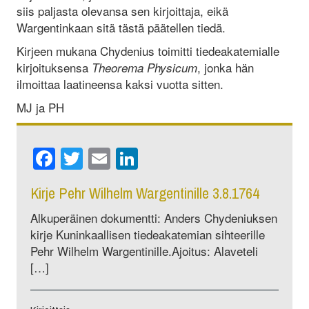
siis paljasta olevansa sen kirjoittaja, eikä
Wargentinkaan sitä tästä päätellen tiedä.
Kirjeen mukana Chydenius toimitti tiedeakatemialle
kirjoituksensa
, jonka hän
Theorema Physicum
ilmoittaa laatineensa kaksi vuotta sitten.
MJ ja PH
Facebook
Twitter
Email
LinkedIn
Kirje Pehr Wilhelm Wargentinille 3.8.1764
Alkuperäinen dokumentti: Anders Chydeniuksen
kirje Kuninkaallisen tiedeakatemian sihteerille
Pehr Wilhelm Wargentinille.Ajoitus: Alaveteli
[…]