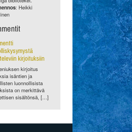
iga biblioteket.
: Heikki
mennos
inen
mentit
entti
olliskysymystä
televiin kirjoituksiin
niuksen kirjoitus
ksia isäntien ja
llisten luonnollisista
ksista on merkittävä
ettisen sisältönsä, […]