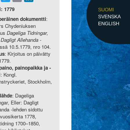
i: 1779
SUOMI
SVENSKA
:
peräinen dokumentti
ENGLISH
rs Chydeniuksen
itus
Dageliga Tidningar,
-
: Dagligt Allehanda
ssä 10.5.1779, nro 104.
: Kirjoitus on päivätty
us
1779.
paino, painopaikka ja -
: Kongl.
i
stryckeriet, Stockholm,
: Dageliga
lähde
ngar, Eller: Dagligt
anda -lehden sidottu
 vuosikerta 1778,
idning 1700–1850,