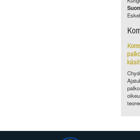
Kungl
Suo
Eskel
Kom
Komm
palk
käsit
Chyde
Ajatu
palko
oikeu
teore