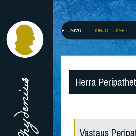
ETUSIVU
KIRJOITUKSET
Herra Peripathet
Vastaus Peripat