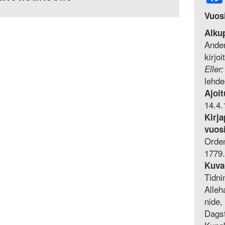
Vuos
Alku
Ande
kirjo
Eller
lehde
Ajoit
14.4.
Kirja
vuos
Orden
1779.
Kuva
Tidni
Alleh
nide,
Dagst