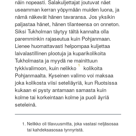
näin nopeasti. Salakuljettajat joutuvat näet
useamman kerran yöpymään muiden luona, ja
nämä näkevät hänen tavaransa. Jos yksikin
paljastaa hänet, hänen tilanteensa on onneton.
Siksi Tukholman täytyy tältä kannalta olla
paremminkin rajaseutua kuin Pohjanmaan.
Lienee huomattavasti helpompaa kuljettaa
laivalastillinen plootuja ja kuparikolikoita
Tukholmasta ja myydä ne mainittuun
1
tykkivalimoon, kuin nelikko
kolikoita
Pohjanmaalta. Kyseinen valimo voi maksaa
joka kolikosta viisi seteliäyriä, kun Ruotsissa
kukaan ei pysty antamaan samasta kuin
kolme tai korkeintaan kolme ja puoli äyriä
seteleinä.
Nelikko oli tilavuusmitta, joka vastasi neljäsosaa
tai kahdeksasosaa tynnyristä.