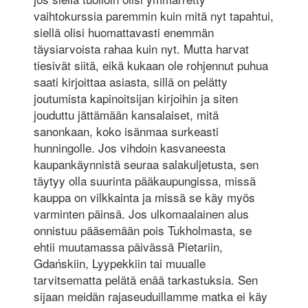
vaihtokurssia paremmin kuin mitä nyt tapahtui,
siellä olisi huomattavasti enemmän
täysiarvoista rahaa kuin nyt. Mutta harvat
tiesivät siitä, eikä kukaan ole rohjennut puhua
saati kirjoittaa asiasta, sillä on pelätty
joutumista kapinoitsijan kirjoihin ja siten
jouduttu jättämään kansalaiset, mitä
sanonkaan, koko isänmaa surkeasti
hunningolle. Jos vihdoin kasvaneesta
kaupankäynnistä seuraa salakuljetusta, sen
täytyy olla suurinta pääkaupungissa, missä
kauppa on vilkkainta ja missä se käy myös
varminten päinsä. Jos ulkomaalainen alus
onnistuu pääsemään pois Tukholmasta, se
ehtii muutamassa päivässä Pietariin,
Gdańskiin, Lyypekkiin tai muualle
tarvitsematta pelätä enää tarkastuksia. Sen
sijaan meidän rajaseuduillamme matka ei käy