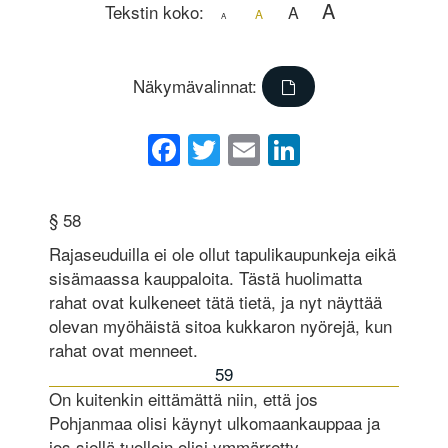
A
Tekstin koko:
A
A
A
Näkymävalinnat:
Facebook
Twitter
Email
LinkedIn
§ 58
Rajaseuduilla ei ole ollut tapulikaupunkeja eikä
sisämaassa kauppaloita. Tästä huolimatta
rahat ovat kulkeneet tätä tietä, ja nyt näyttää
olevan myöhäistä sitoa kukkaron nyörejä, kun
rahat ovat menneet.
59
On kuitenkin eittämättä niin, että jos
Pohjanmaa olisi käynyt ulkomaankauppaa ja
jos siellä tuolloin olisi ymmärretty