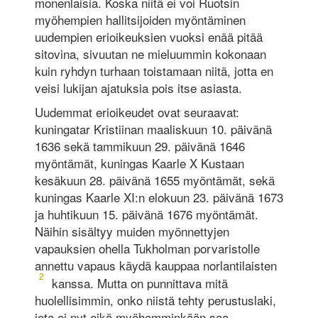
monenlaisia. Koska niitä ei voi Ruotsin
myöhempien hallitsijoiden myöntäminen
uudempien erioikeuksien vuoksi enää pitää
sitovina, sivuutan ne mieluummin kokonaan
kuin ryhdyn turhaan toistamaan niitä, jotta en
veisi lukijan ajatuksia pois itse asiasta.
Uudemmat erioikeudet ovat seuraavat:
kuningatar Kristiinan maaliskuun 10. päivänä
1636 sekä tammikuun 29. päivänä 1646
myöntämät, kuningas Kaarle X Kustaan
kesäkuun 28. päivänä 1655 myöntämät, sekä
kuningas Kaarle XI:n elokuun 23. päivänä 1673
ja huhtikuun 15. päivänä 1676 myöntämät.
Näihin sisältyy muiden myönnettyjen
vapauksien ohella Tukholman porvaristolle
annettu vapaus käydä kauppaa norlantilaisten
2
kanssa. Mutta on punnittava mitä
huolellisimmin, onko niistä tehty perustuslaki,
jota ei nyt eikä myöhemminkään saa