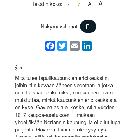
A
Tekstin koko:
A
A
A
Näkymävalinnat:
Facebook
Twitter
Email
LinkedIn
§ 5
Mitä tulee tapulikaupunkien erioikeuksiin,
joihin niin kovaan ääneen vedotaan ja jotka
näin tulisivat loukatuiksi, niin saanen luvan
muistuttaa, minkä kaupunkien erioikeuksista
on kyse. Gävleä asia ei koske, sillä vuoden
1
1617 kauppa-asetuksen
mukaan
yhdelläkään Norlannin kaupungilla ei ollut lupa
purjehtia Gävleen. Liioin ei ole kysymys
Turusta, sillä vaikka samalla asetuksella