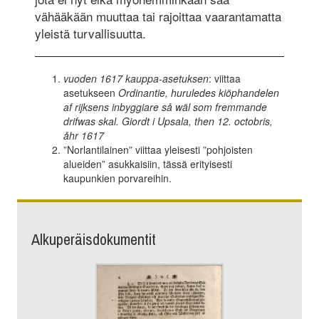
vähääkään muuttaa tai rajoittaa vaarantamatta
yleistä turvallisuutta.
vuoden 1617
kauppa-asetuksen
: viittaa
asetukseen
Ordinantie, huruledes kiöphandelen
af rijksens inbyggiare så wäl som fremmande
drifwas skal. Giordt i Upsala, then 12. octobris,
åhr 1617
”Norlantilainen” viittaa yleisesti ”pohjoisten
alueiden” asukkaisiin, tässä erityisesti
kaupunkien porvareihin.
Alkuperäisdokumentit