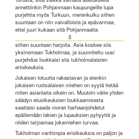
annettiinkin Pohjanmaan kaupungeille lupa
purjehtia myös Turkuun, merenkulku siihen
suuntaan on niin vaivalloista ja epävarmaa,
ettei juuri kukaan sitä Pohjanmaalta
3
siihen suuntaan harjoita. Asia koskee siis
yksinomaan Tukholmaa, ja suunniteltu uusi
purjehdus loukkaisi siis tukholmalaisten
erioikeuksia.
Jokaisen totuutta rakastavan ja etenkin
jokaisen ruotsalaisen miehen on syytä tietää
miten asianlaita oikein on. Muutoin väite yhden
säädyn etuoikeuksien loukkaamisesta
saattaisi saada monet harhaanjohdetut
epäilemään lakien ja lupauksien pyhyyttä ja
niiden tarjoamaa jokamiehen turvaa.
Tukholman vanhimpia erioikeuksia on paljon ja