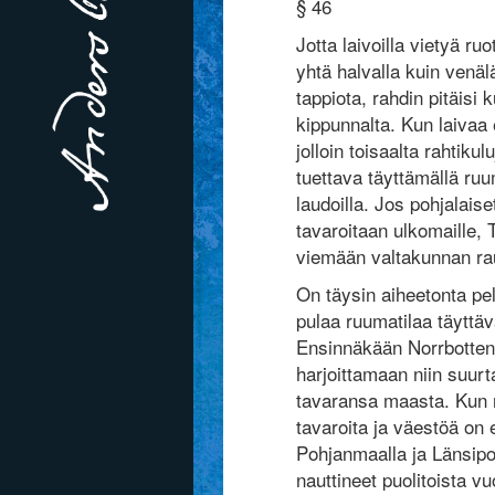
§ 46
Jotta laivoilla vietyä ru
yhtä halvalla kuin venälä
tappiota, rahdin pitäis
kippunnalta. Kun laivaa 
jolloin toisaalta rahtiku
tuettava täyttämällä ruum
laudoilla. Jos pohjalaise
tavaroitaan ulkomaille,
viemään valtakunnan ra
On täysin aiheetonta pel
pulaa ruumatilaa täyttäv
Ensinnäkään Norrbotteni
harjoittamaan niin suurta
tavaransa maasta. Kun n
tavaroita ja väestöä o
Pohjanmaalla ja Länsipo
nauttineet puolitoista v