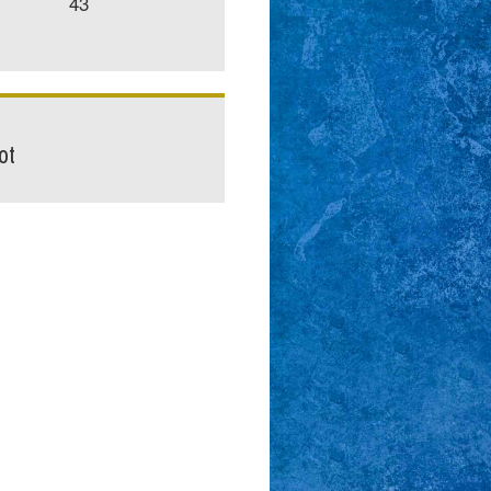
43
ot