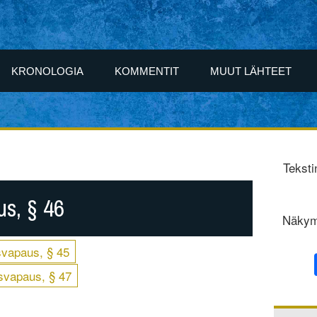
KRONOLOGIA
KOMMENTIT
MUUT LÄHTEET
Teksti
s, § 46
Näkym
svapaus, § 45
svapaus, § 47