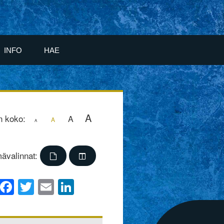
INFO
HAE
A
n koko:
A
A
A
ävalinnat:
Facebook
Twitter
Email
LinkedIn