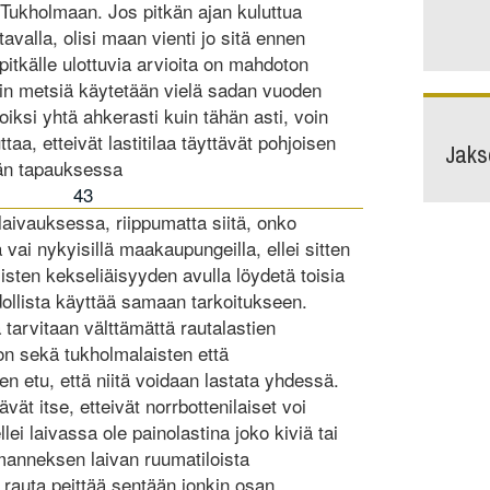
 Tukholmaan. Jos pitkän ajan kuluttua
 tavalla, olisi maan vienti jo sitä ennen
 pitkälle ulottuvia arvioita on mahdoton
nin metsiä käytetään vielä sadan vuoden
oiksi yhtä ahkerasti kuin tähän asti, voin
aa, etteivät lastitilaa täyttävät pohjoisen
Jaks
än tapauksessa
43
laivauksessa, riippumatta siitä, onko
 vai nykyisillä maakaupungeilla, ellei sitten
sten kekseliäisyyden avulla löydetä toisia
ahdollista käyttää samaan tarkoitukseen.
 tarvitaan välttämättä rautalastien
 on sekä tukholmalaisten että
nen etu, että niitä voidaan lastata yhdessä.
ät itse, etteivät norrbottenilaiset voi
llei laivassa ole painolastina joko kiviä tai
lmanneksen laivan ruumatiloista
 rauta peittää sentään jonkin osan