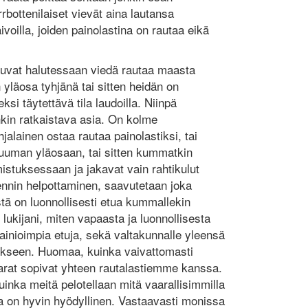
orrbottenilaiset vievät aina lautansa
ivoilla, joiden painolastina on rautaa eikä
tuvat halutessaan viedä rautaa maasta
 yläosa tyhjänä tai sitten heidän on
ksi täytettävä tila laudoilla. Niinpä
nkin ratkaistava asia. On kolme
jalainen ostaa rautaa painolastiksi, tai
ruuman yläosaan, tai sitten kummatkin
istuksessaan ja jakavat vain rahtikulut
nnin helpottaminen, saavutetaan joka
tä on luonnollisesti etua kummallekin
 lukijani, miten vapaasta ja luonnollisesta
­nioim­pia etuja, sekä valtakunnalle yleensä
erikseen. Huomaa, kuinka vaivattomasti
varat sopivat yhteen rauta­lastiemme kanssa.
uinka meitä pelotellaan mitä vaarallisimmilla
ia on hyvin hyödyllinen. Vastaavasti monissa