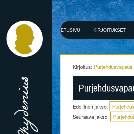
ETUSIVU
KIRJOITUKSET
Kirjoitus:
Purjehdusvapaus
Purjehdusvapau
Edellinen jakso:
Purjehdu
Seuraava jakso:
Purjehdu