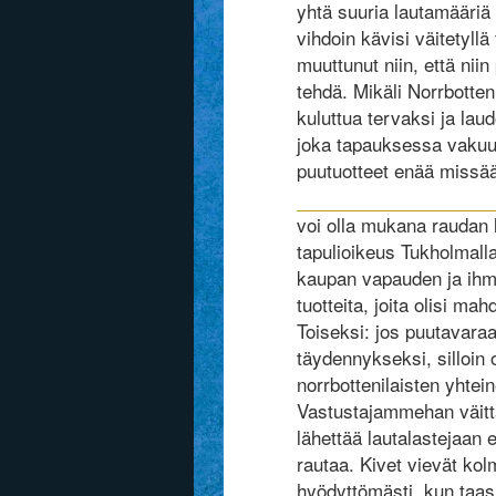
yhtä suuria lautamääriä
vihdoin kävisi väitetyllä
muuttunut niin, että niin
tehdä. Mikäli Norrbotte
kuluttua tervaksi ja laud
joka tapauksessa vakuutt
puutuotteet enää missä
voi olla mukana raudan 
tapulioikeus Tukholmalla
kaupan vapauden ja ihmi
tuotteita, joita olisi m
Toiseksi: jos puutavaraa
täydennykseksi, silloin
norrbottenilaisten yhtei
Vastustajammehan väittäv
lähettää lautalastejaan e
rautaa. Kivet vievät ko
hyödyttömästi, kun taas