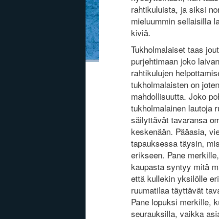
rahtikuluista, ja siksi n
mieluummin sellaisilla la
kiviä.
Tukholmalaiset taas jou
purjehtimaan joko laivan
rahtikulujen helpottamise
tukholmalaisten on jote
mahdollisuutta. Joko poh
tukholmalainen lautoja 
säilyttävät tavaransa om
keskenään. Pääasia, vie
tapauksessa täysin, mis
erikseen. Pane merkille,
kaupasta syntyy mitä mai
että kullekin yksilölle 
ruumatilaa täyttävät ta
Pane lopuksi merkille, k
seurauksilla, vaikka as