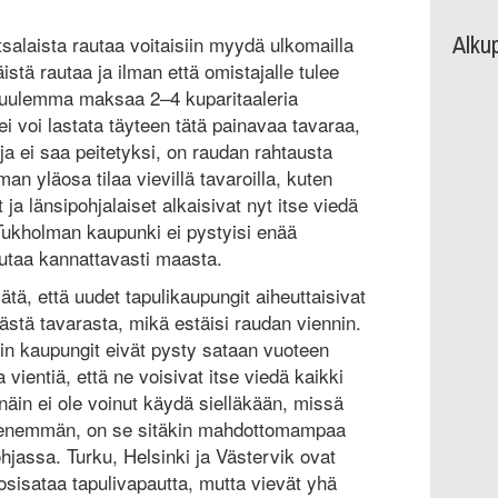
Alku
otsalaista rautaa voitaisiin myydä ulkomailla
istä rautaa ja ilman että omistajalle tulee
i kuulemma maksaa 2–4 kuparitaaleria
ei voi lastata täyteen tätä painavaa tavaraa,
luja ei saa peitetyksi, on raudan rahtausta
an yläosa tilaa vievillä tavaroilla, kuten
t ja länsipohjalaiset alkaisivat nyt itse viedä
 Tukholman kaupunki ei pystyisi enää
utaa kannattavasti maasta.
ätä, että uudet tapulikaupungit aiheuttaisivat
ästä tavarasta, mikä estäisi raudan viennin.
n kaupungit eivät pysty sataan vuoteen
 vientiä, että ne voisivat itse viedä kaikki
äin ei ole voinut käydä sielläkään, missä
n enemmän, on se sitäkin mahdottomampaa
hjassa. Turku, Helsinki ja Västervik ovat
uosisataa tapulivapautta, mutta vievät yhä