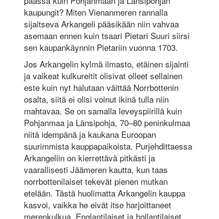
päässä kuin Pohjanmaan ja Länsipohjan
kaupungit? Miten Vienanmeren rannalla
sijaitseva Arkangeli pääsikään niin vahvaa
asemaan ennen kuin tsaari Pietari Suuri siirsi
sen kaupankäynnin Pietariin vuonna 1703.
Jos Arkangelin kylmä ilmasto, etäinen sijainti
ja vaikeat kulkureitit olisivat olleet sellainen
este kuin nyt halutaan väittää Norrbottenin
osalta, siitä ei olisi voinut ikinä tulla niin
mahtavaa. Se on samalla leveyspiirillä kuin
Pohjanmaa ja Länsipohja, 70–80 peninkulmaa
niitä idempänä ja kaukana Euroopan
suurimmista kauppapaikoista. Purjehdittaessa
Arkangeliin on kierrettävä pitkästi ja
vaarallisesti Jäämeren kautta, kun taas
norrbottenilaiset tekevät pienen mutkan
etelään. Tästä huolimatta Arkangelin kauppa
kasvoi, vaikka he eivät itse harjoittaneet
merenkulkua. Englantilaiset ja hollantilaiset