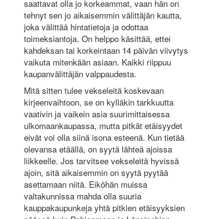
saattavat olla jo korkeammat, vaan hän on
tehnyt sen jo aikaisemmin välittäjän kautta,
joka välittää hintatietoja ja odottaa
toimeksiantoja. On helppo käsittää, ettei
kahdeksan tai korkeintaan 14 päivän viivytys
vaikuta mitenkään asiaan. Kaikki riippuu
kaupanvälittäjän valppaudesta.
Mitä sitten tulee vekseleitä koskevaan
kirjeenvaihtoon, se on kylläkin tarkkuutta
vaativin ja vaikein asia suurimittaisessa
ulkomaankaupassa, mutta pitkät etäisyydet
eivät voi olla siinä isona esteenä. Kun tietää
olevansa etäällä, on syytä lähteä ajoissa
liikkeelle. Jos tarvitsee vekseleitä hyvissä
ajoin, sitä aikaisemmin on syytä pyytää
asettamaan niitä. Eiköhän muissa
valtakunnissa mahda olla suuria
kauppakaupunkeja yhtä pitkien etäisyyksien