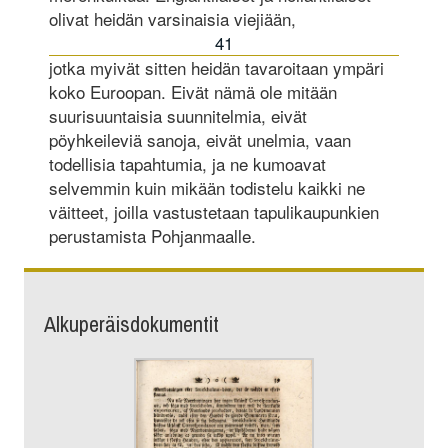
olivat heidän varsinaisia viejiään,
41
jotka myivät sitten heidän tavaroitaan ympäri
koko Euroopan. Eivät nämä ole mitään
suurisuuntaisia suunnitelmia, eivät
pöyhkeileviä sanoja, eivät unelmia, vaan
todellisia tapahtumia, ja ne kumoavat
selvemmin kuin mikään todistelu kaikki ne
väitteet, joilla vastustetaan tapulikaupunkien
perustamista Pohjanmaalle.
Alkuperäisdokumentit