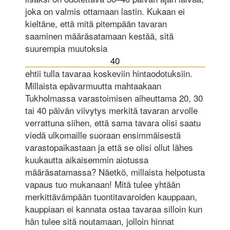
joka on valmis ottamaan lastin. Kukaan ei
kieltäne, että mitä pitempään tavaran
saaminen määräsatamaan kestää, sitä
suurempia muutoksia
40
ehtii tulla tavaraa koskeviin hintaodotuksiin.
Millaista epävarmuutta mahtaakaan
Tukholmassa varastoimisen aiheuttama 20, 30
tai 40 päivän viivytys merkitä tavaran arvolle
verrattuna siihen, että sama tavara olisi saatu
viedä ulkomaille suoraan ensimmäisestä
varastopaikastaan ja että se olisi ollut lähes
kuukautta aikaisemmin aiotussa
määräsatamassa? Näetkö, millaista helpotusta
vapaus tuo mukanaan! Mitä tulee yhtään
merkittävämpään tuontitavaroiden kauppaan,
kauppiaan ei kannata ostaa tavaraa silloin kun
hän tulee sitä noutamaan, jolloin hinnat