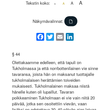
A
Tekstin koko:
A
A
A
Näkymävalinnat:
Facebook
Twitter
Email
LinkedIn
§ 44
Olettakaamme edelleen, että tapuli on
Tukholmassa ja että norrbottenilainen vie sinne
tavaransa, joista hän on maksanut tuottajalle
tukholmalaisen herättämien toiveiden
mukaisesti. Tukholmalainen maksaa niistä
hänelle kuten oli lupaillut. Tavaran
poikkeaminen Tukholmaan ei vie vain niitä 20
päivää, jotka sen osoitettiin vievän, vaan
lisäksi on odotettava 30–40 päivän ajan laivaa,