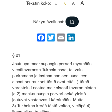
A
Tekstin koko:
A
A
A
Näkymävalinnat:
Facebook
Twitter
Email
LinkedIn
§ 21
Joutuupa maakaupungin porvari myymään
vientitavaransa Tukholmassa, tai vain
purkamaan ja lastaamaan sen uudelleen,
ainoat seuraukset tästä ovat että 1) tämä
varastointi nostaa melkoisesti tavaran hintaa
ja 2) maakaupungin porvari sekä yleisö
joutuvat vastaavasti kärsimään. Mutta
3) Tukholma kerää tästä voiton, vieläpä 4)
ilman oikeutta siihen.