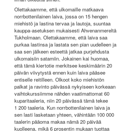
Olettakaamme, että ulkomaille matkaava
norrbottenilainen laiva, jossa on 15 hengen
miehistö ja lastina tervaa ja lautoja, suuntaa
kauppa-asetuksen mukaisesti Ahvenanmereltä
Tukholmaan. Olettakaamme, että laiva saa
purkaa lastinsa ja lastata sen pian uudelleen ja
saa sen jälkeen esteettä jatkaa purjehdusta
ulkomaisiin satamiin. Jokainen kai huomaa,
että tämä kiertotie merkitsee keskimäärin 20
päivän viivytystä ennen kuin laiva pääsee
entiselle reitilleen. Olkoot koko miehistön
palkat ja ravinto päivässä nykyiseen korkeaan
vaihtokurssiimme nähden vaatimattomat 60
kuparitaaleria, niin 20 päivässä tämä tekee
1 200 taaleria. Kun norrbottenilainen laiva ja
sen lasti lasketaan yhteen, vähintään 100 000
taalerin pääoma makaa nämä 20 päivää
kuolleena, mikä 6 prosentin mukaan tuottaa