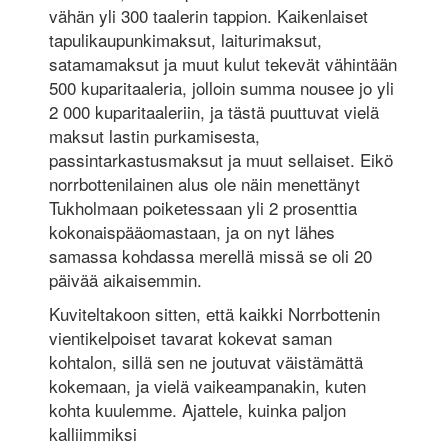
vähän yli 300 taalerin tappion. Kaikenlaiset
tapulikaupunkimaksut, laiturimaksut,
satamamaksut ja muut kulut tekevät vähintään
500 kuparitaaleria, jolloin summa nousee jo yli
2 000 kuparitaaleriin, ja tästä puuttuvat vielä
maksut lastin purkamisesta,
passintarkastusmaksut ja muut sellaiset. Eikö
norrbottenilainen alus ole näin menettänyt
Tukholmaan poiketessaan yli 2 prosenttia
kokonaispääomastaan, ja on nyt lähes
samassa kohdassa merellä missä se oli 20
päivää aikaisemmin.
Kuviteltakoon sitten, että kaikki Norrbottenin
vientikelpoiset tavarat kokevat saman
kohtalon, sillä sen ne joutuvat väistämättä
kokemaan, ja vielä vaikeampanakin, kuten
kohta kuulemme. Ajattele, kuinka paljon
kalliimmiksi