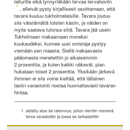
laiturille eikä tynnyriäkään tervaa tervahoviin
1
, elleivät pysty kirjallisesti osoittamaan, että
tavara kuuluu tukholmalaisille. Tavara joutuu
siis väistämättä toisten käsiin, ja näiden on
myös saatava tulonsa siitä. Tavara jää usein
Tukholmaan makaamaan moneksi
kuukaudeksi, kunnes uusi omistaja pystyy
viemään sen maasta. Siellä makaavasta
pääomasta menetettiin jo aikaisemmin
2 prosenttia, ja kuten kaikki näkevät, pian
hukataan toiset 2 prosenttia. Yksikään järkevä
ihminen ei siis voine kieltää, että tällainen
lastin varastointi nostaa huomattavasti tavaran
hintaa.
aidattu alue tai rakennus, johon vientiin menevä
terva varastoitiin ja jossa se tarkastettiin