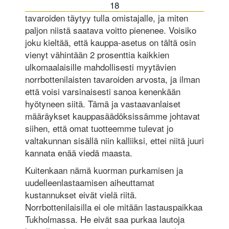
18
tavaroiden täytyy tulla omistajalle, ja miten
paljon niistä saatava voitto pienenee. Voisiko
joku kieltää, että kauppa-asetus on tältä osin
vienyt vähintään 2 prosenttia kaikkien
ulkomaalaisille mahdollisesti myytävien
norrbottenilaisten tavaroiden arvosta, ja ilman
että voisi varsinaisesti sanoa kenenkään
hyötyneen siitä. Tämä ja vastaavanlaiset
määräyk­set kauppasäädöksissämme johtavat
siihen, että omat tuotteemme tulevat jo
valtakunnan sisällä niin kalliiksi, ettei niitä juuri
kannata enää viedä ­maasta.
Kuitenkaan nämä kuorman purkamisen ja
uudelleenlastaamisen aiheut­tamat
kustannukset eivät vielä riitä.
Norrbottenilaisilla ei ole mitään lastauspaikkaa
Tukholmassa. He eivät saa purkaa lautoja