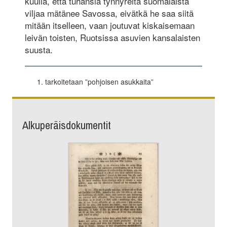
kuulla, että tuhansia tynnyreitä suomalaista
viljaa mätänee Savossa, eivätkä he saa siitä
mitään itselleen, vaan joutuvat kiskaisemaan
leivän toisten, Ruotsissa asuvien kansalaisten
suusta.
tarkoitetaan ”pohjoisen asukkaita”
Alkuperäisdokumentit