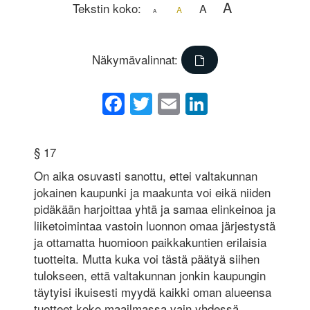
A
Tekstin koko:
A
A
A
Näkymävalinnat:
Facebook
Twitter
Email
LinkedIn
§ 17
On aika osuvasti sanottu, ettei valtakunnan
jokainen kaupunki ja maakunta voi eikä niiden
pidäkään harjoittaa yhtä ja samaa elinkeinoa ja
liiketoimintaa vastoin luonnon omaa järjestystä
ja ottamatta huomioon paikkakuntien erilaisia
tuotteita. Mutta kuka voi tästä päätyä siihen
tulokseen, että valtakunnan jonkin kaupungin
täytyisi ikuisesti myydä kaikki oman alueensa
tuotteet koko maailmassa vain yhdessä