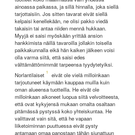
ainoassa paikassa, ja sillä hinnalla, joka siellä
tarjottaisiin. Jos sitten tavarat eivät siellä
kelpaisi kenellekään, ne olisi pakko viedä
takaisin tai antaa niiden mennä hukkaan.
Myyjä ei saisi myöskään yrittää ansion
hankkimista näillä tavaroilla jollakin toisella
paikkakunnalla eikä hän kaiken jälkeen voisi
olla varma siitä, että saisi edes
välttämättömimmät tarpeensa tyydytetyiksi.
1
Norlantilaiset
eivät ole vielä milloinkaan
tarjoutuneet käymään kauppaa muilla kuin
oman alueensa tuotteilla. He eivät ole
milloinkaan aikoneet luopua siitä velvoitteesta,
että ovat kykyjensä mukaan omalta osaltaan
pitämässä pystyssä koko yhteiskuntaa. He
valittavat vain sitä, että he vapaan
liiketoiminnan puuttuessa eivät pysty
antamaan omaa panostaan tähän siunattuun