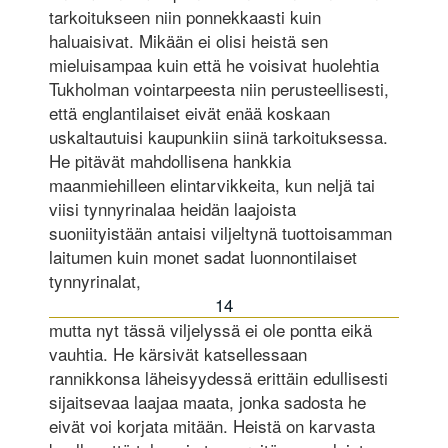
tarkoitukseen niin ponnekkaasti kuin
haluaisivat. Mikään ei olisi heistä sen
mieluisampaa kuin että he voisivat huolehtia
Tukholman vointarpeesta niin perusteellisesti,
että englantilaiset eivät enää koskaan
uskaltautuisi kaupunkiin siinä tarkoituksessa.
He pitävät mahdollisena hankkia
maanmiehilleen elintarvikkeita, kun neljä tai
viisi tynnyrinalaa heidän laajoista
suoniityistään antaisi viljeltynä tuottoisamman
laitumen kuin monet sadat luonnontilaiset
tynnyrinalat,
14
mutta nyt tässä viljelyssä ei ole pontta eikä
vauhtia. He kärsivät katsellessaan
rannikkonsa läheisyydessä erittäin edullisesti
sijaitsevaa laajaa maata, jonka sadosta he
eivät voi korjata mitään. Heistä on karvasta