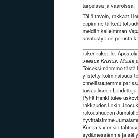
tarpeissa ja vaaroissa.
Tällä tavoin, rakkaat He
oppimme tärkeät totuudet
meidän kalleimman Vap
sovitustyö on perusta 
rakennukselle. Aposto
Jeesus Kristus. Muuta p
Toiseksi näemme tästä 
ylistetty kolminaisuus 
onnellisuutemme parissa
taivaalliseen Lohduttaja
Pyhä Henki tulee uskovi
rakkauden liekin Jeesu
rukoushuudon Jumalalle 
hyvittäisimme Jumalamm
Kunpa kuitenkin tahtoi
sydämessämme ja säilytt