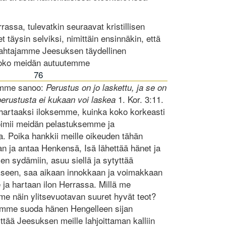
rrassa, tulevatkin seuraavat kristillisen
 täysin selviksi, nimittäin ensinnäkin, että
ahtajamme Jeesuksen täydellinen
koko meidän autuutemme
76
limme sanoo:
Perustus on jo laskettu, ja se on
1. Kor. 3:11.
erustusta ei kukaan voi laskea
hartaaksi iloksemme, kuinka koko korkeasti
toimii meidän pelastuksemme ja
. Poika hankkii meille oikeuden tähän
an ja antaa Henkensä, Isä lähettää hänet ja
en sydämiin, asuu siellä ja sytyttää
kseen, saa aikaan innokkaan ja voimakkaan
ja hartaan ilon Herrassa. Millä me
e näin ylitsevuotavan suuret hyvät teot?
simme suoda hänen Hengelleen sijan
ää Jeesuksen meille lahjoittaman kalliin