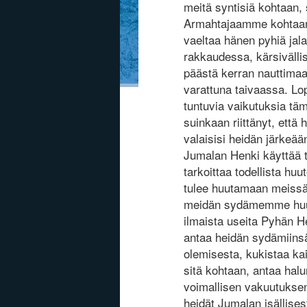
meitä syntisiä kohtaan,
Armahtajaamme kohtaan,
vaeltaa hänen pyhiä jal
rakkaudessa, kärsiväll
päästä kerran nauttimaan
varattuna taivaassa. Lop
tuntuvia vaikutuksia tä
suinkaan riittänyt, että
valaisisi heidän järkeää
Jumalan Henki käyttää 
tarkoittaa todellista hu
tulee huutamaan meiss
meidän sydämemme huuta
ilmaista useita Pyhän 
antaa heidän sydämiin
olemisesta, kukistaa ka
sitä kohtaan, antaa hal
voimallisen vakuutukse
heidät Jumalan isällise