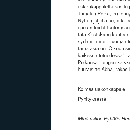
uskonkappaletta koetin
Jumalan Poika, on tehn
Nyt on jäljellä se, ett
opetan teidät tuntemaa
tätä Kristuksen kautta m
sydämiimme. Huomaatte s
tämä asia on. Olkoon si
kaikessa totuudessa! L
Poikansa Hengen kaikkie
huutaisitte Abba, rakas 
Kolmas uskonkappale
Pyhityksestä
Minä uskon Pyhään Henk