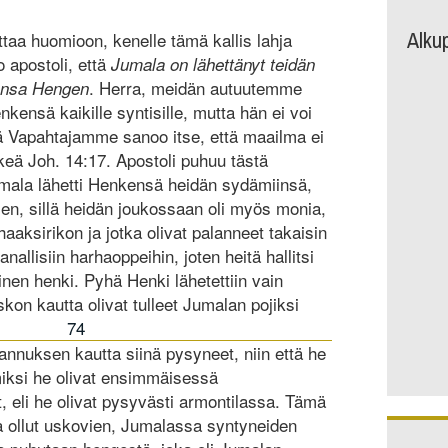
Alku
ttaa huomioon, kenelle tämä kallis lahja
o apostoli, että
Jumala on lähettänyt teidän
. Herra, meidän autuutemme
ansa Hengen
nkensä kaikille syntisille, mutta hän ei voi
sillä Vapahtajamme sanoo itse, että maailma ei
eä Joh. 14:17. Apostoli puhuu tästä
Jumala lähetti Henkensä heidän sydämiinsä,
ien, sillä heidän joukossaan oli myös monia,
haaksirikon ja jotka olivat palanneet takaisin
anallisiin harhaoppeihin, joten heitä hallitsi
en henki. Pyhä Henki lähetettiin vain
skon kautta olivat tulleet Jumalan pojiksi
74
arannuksen kautta siinä pysyneet, niin että he
 miksi he olivat ensimmäisessä
, eli he olivat pysyvästi armontilassa. Tämä
na ollut uskovien, Jumalassa syntyneiden