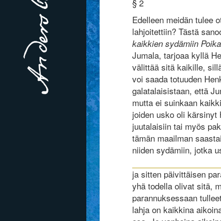
§ 2
Edelleen meidän tulee o
lahjoitettiin? Tästä sano
kaikkien sydämiin Poik
Jumala, tarjoaa kyllä He
välittää sitä kaikille, 
voi saada totuuden Henk
galatalaisistaan, että 
mutta ei suinkaan kaikk
joiden usko oli kärsinyt 
juutalaisiin tai myös pak
tämän maailman saastain
niiden sydämiin, jotka u
ja sitten päivittäisen p
yhä todella olivat sitä,
parannuksessaan tulleet
lahja on kaikkina aikoi