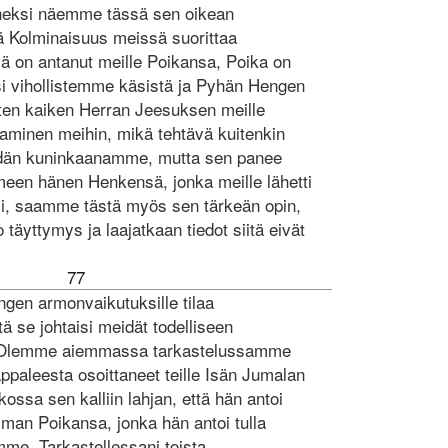
eksi näemme tässä sen oikean
ä Kolminaisuus meissä suorittaa
sä on antanut meille Poikansa, Poika on
i vihollistemme käsistä ja Pyhän Hengen
tten kaiken Herran Jeesuksen meille
aminen meihin, mikä tehtävä kuitenkin
idän kuninkaanamme, mutta sen panee
een hänen Henkensä, jonka meille lähetti
si, saamme tästä myös sen tärkeän opin,
äyttymys ja laajatkaan tiedot siitä eivät
77
gen armonvaikutuksille tilaa
 se johtaisi meidät todelliseen
. Olemme aiemmassa tarkastelussamme
paleesta osoittaneet teille Isän Jumalan
ssa sen kalliin lahjan, että hän antoi
mman Poikansa, jonka hän antoi tulla
me. Tarkastellessani toista