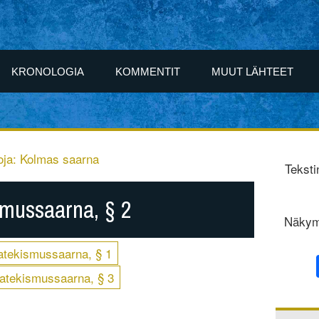
KRONOLOGIA
KOMMENTIT
MUUT LÄHTEET
ja: Kolmas saarna
Teksti
smussaarna, § 2
Näkym
atekismussaarna, § 1
atekismussaarna, § 3