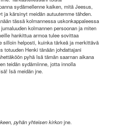
 panna sydämellenne kaiken, mitä Jeesus,
yt ja kärsinyt meidän autuutemme tähden.
ä tänään tässä kolmannessa uskonkappaleessa
n jumaluuden kolmannen persoonan ja miten
eille hankittua armoa tulee sovittaa
illoin helposti, kuinka tärkeä ja merkittävä
is totuuden Henki tänään johdattajani
ähettäköön pyhä Isä tämän saarnan aikana
n teidän sydämiinne, jotta innolla
Isä! Isä meidän jne.
jne.
een, pyhän yhteisen kirkon