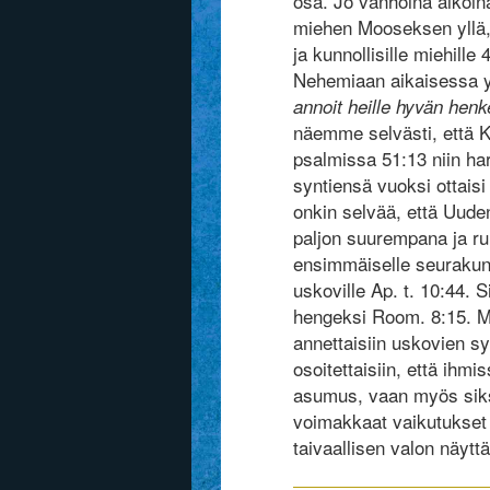
osa. Jo vanhoina aikoin
miehen Mooseksen yllä, j
ja kunnollisille miehille
Nehemiaan aikaisessa y
annoit heille hyvän henk
näemme selvästi, että K
psalmissa 51:13 niin ha
syntiensä vuoksi ottai
onkin selvää, että Uude
paljon suurempana ja r
ensimmäiselle seurakunna
uskoville Ap. t. 10:44. S
hengeksi Room. 8:15. M
annettaisiin uskovien sy
osoitettaisiin, että ihm
asumus, vaan myös siksi,
voimakkaat vaikutukset
taivaallisen valon näy