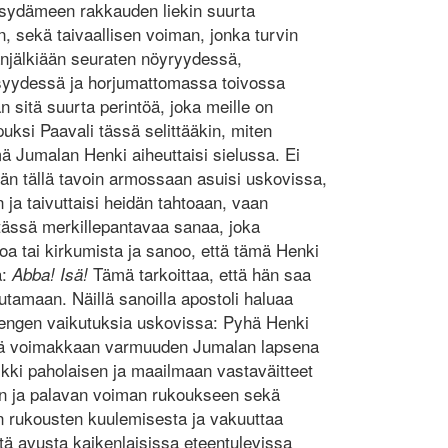
 sydämeen rakkauden liekin suurta
 sekä taivaallisen voiman, jonka turvin
anjälkiään seuraten nöyryydessä,
isyydessä ja horjumattomassa toivossa
 sitä suurta perintöä, joka meille on
uksi Paavali tässä selittääkin, miten
mä Jumalan Henki aiheuttaisi sielussa. Ei
 hän tällä tavoin armossaan asuisi uskovissa,
n ja taivuttaisi heidän tahtoaan, vaan
tässä merkillepantavaa sanaa, joka
utoa tai kirkumista ja sanoo, että tämä Henki
ä:
Tämä tarkoittaa, että hän saa
Abba! Isä!
maan. Näillä sanoilla apostoli haluaa
Hengen vaikutuksia uskovissa: Pyhä Henki
sä voimakkaan varmuuden Jumalan lapsena
ikki paholaisen ja maailmaan vastaväitteet
un ja palavan voiman rukoukseen sekä
n rukousten kuulemisesta ja vakuuttaa
stä avusta kaikenlaisissa eteentulevissa