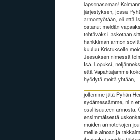
lapsenaseman! Kolmann
järjestyksen, jossa Pyh
armontyötään, eli että I
ostanut meidän vapaaks
tehtäväksi lasketaan si
hankkiman armon sovitt
kuuluu Kristukselle me
Jeesuksen nimessä toim
Isä. Lopuksi, neljännek
että Vapahtajamme koko t
hyödytä meitä yhtään,
jollemme jätä Pyhän Hen
sydämessämme, niin että
osallisuuteen armosta
ensimmäisestä uskonkap
muiden armotekojen jouko
meille ainoan ja rakkai
ihmiseksi meidän tähtem