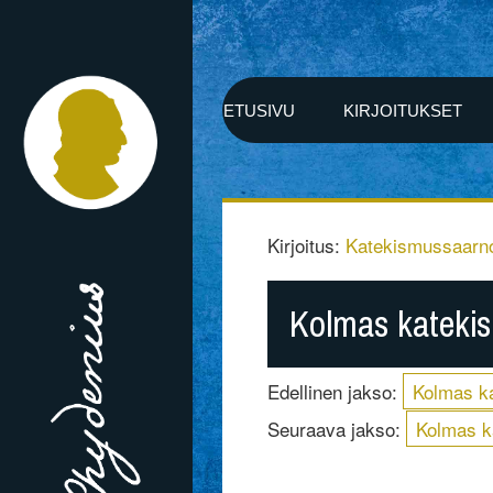
ETUSIVU
KIRJOITUKSET
Kirjoitus:
Katekismussaarno
Kolmas kateki
Edellinen jakso:
Kolmas k
Seuraava jakso:
Kolmas k