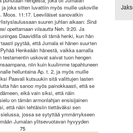
a puhutaan hengestä, joka oli Jumalan
Jaks
a joka sitten luvattiin myös muille uskoville
 4. Moos. 11:17. Leeviläiset sanovatkin
listyslaulussaan suuren juhlan aikaan:
Sinä
Neh. 9:20. Ja
esi opettamaan viisautta
uningas Daavidilla oli tämä henki, kun hän
rtaasti pyytää, että Jumala ei hänen suurten
si Pyhää Henkeään hänestä, vaikka samalla
n testamentin uskovat saivat tuon hengen
unsaampana, niin kuin kuulimme tapahtuneen
lle helluntaina Ap. t. 2, ja myös muille
iksi Paavali kutsuukin sitä valittujen lasten
utta hän sanoo myös painokkaasti, että se
dämeen, eikä vain siksi, että näin
issielu on tämän armonlahjan ensisijainen
 että näin tehtäisiin tiettäväksi sen
 sielussa, jossa se sytyttää ymmärrykseen
ttämään Jumalan ylitsevuotavan hyvyyden
75