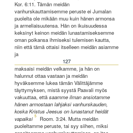
Kor. 6:11. Tämän meidän
vanhurskauttamisemme peruste ei Jumalan
puolelta ole mikään muu kuin hänen armonsa
ja armeliaisuutensa. Hän on ikuisuudessa
keksinyt keinon meidän lunastamiseksemme
oman poikansa ihmiseksi tulemisen kautta,
niin että tämä ottaisi itselleen meidän asiamme
ja
127
maksaisi meidän velkamme, ja hän on
halunnut ottaa vastaan ja meidän
hyväksemme lukea tämän Välittäjämme
täyttymyksen, mistä syystä Paavali myös
vakuuttaa, että
saamme ilman ansiotamme
hänen armostaan lahjaksi vanhurskauden,
koska Kristus Jeesus on lunastanut heidät
5
Room. 3:24. Mutta meidän
vapaiksi
puoleltamme peruste, tai syy siihen, miksi
ansaitsemme vanhurskauttamisen, on itse