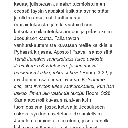
kautta, julistetaan Jumalan tuomioistuimen
edessä täysin vapaaksi kaikista synneistään
ja niiden ansaitusti tuottamasta
rangaistuksesta, ja sitä vastoin hänet
katsotaan oikeutetuksi armoon ja pelastuksen
Jeesuksen kautta. Tällä tavoin
vanhurskauttamista kuvataan meille kaikkialla
Pyhässä kirjassa. Apostoli Paavali sanoo siitä:
Tämä Jumalan vanhurskaus tulee uskosta
Jeesukseen Kristukseen, ja sen saavat
Room. 3:22, ja
omakseen kaikki, jotka uskovat
myöhemmin samassa luvussa:
Katsomme
siis, että ihminen tulee vanhurskaaksi, kun hän
. Room. 3:28.
uskoo, ilman lain vaatimia tekoja
Sama apostoli kuvaa sitä aivan kuin
tuomioasiana, jossa katuva ja Jeesukseen
uskova syntinen asetetaan oikeamielisen
Jumalan tuomioistuimen eteen, jossa hänellä
kyllä on syyttäjänsä, mutta jossa hänet