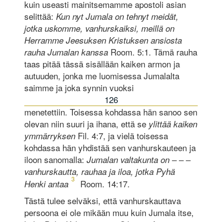
kuin useasti mainitsemamme apostoli asian
selittää:
Kun nyt Jumala on tehnyt meidät,
jotka uskomme, vanhurskaiksi, meillä on
Herramme Jeesuksen Kristuksen ansiosta
Room. 5:1. Tämä rauha
rauha Jumalan kanssa
taas pitää tässä sisällään kaiken armon ja
autuuden, jonka me luomisessa Jumalalta
saimme ja joka synnin vuoksi
126
menetettiin. Toisessa kohdassa hän sanoo sen
olevan niin suuri ja ihana, että se
ylittää kaiken
Fil. 4:7, ja vielä toisessa
ymmärryksen
kohdassa hän yhdistää sen vanhurskauteen ja
iloon sanomalla:
Jumalan valtakunta on – – –
vanhurskautta, rauhaa ja iloa, jotka Pyhä
3
Room. 14:17.
Henki antaa
Tästä tulee selväksi, että vanhurskauttava
persoona ei ole mikään muu kuin Jumala itse,