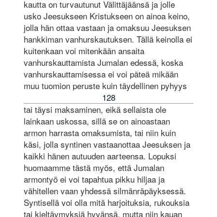
kautta on turvautunut Välittäjäänsä ja jolle
usko Jeesukseen Kristukseen on ainoa keino,
jolla hän ottaa vastaan ja omaksuu Jeesuksen
hankkiman vanhurskautuksen. Tällä keinolla ei
kuitenkaan voi mitenkään ansaita
vanhurskauttamista Jumalan edessä, koska
vanhurskauttamisessa ei voi päteä mikään
muu tuomion peruste kuin täydellinen pyhyys
128
tai täysi maksaminen, eikä sellaista ole
lainkaan uskossa, sillä se on ainoastaan
armon harrasta omaksumista, tai niin kuin
käsi, jolla syntinen vastaanottaa Jeesuksen ja
kaikki hänen autuuden aarteensa. Lopuksi
huomaamme tästä myös, että Jumalan
armontyö ei voi tapahtua pikku hiljaa ja
vähitellen vaan yhdessä silmänräpäyksessä.
Syntisellä voi olla mitä harjoituksia, rukouksia
tai kieltäymyksiä hyvänsä, mutta niin kauan