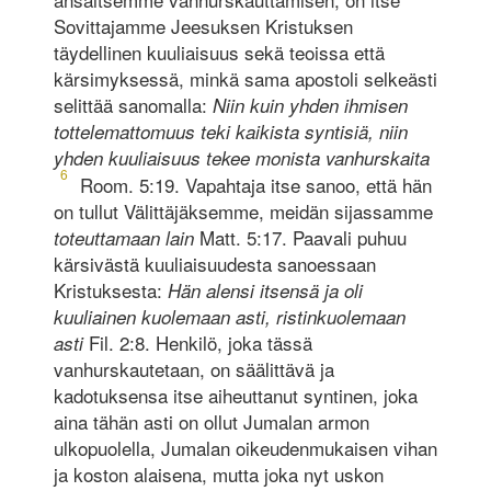
Sovittajamme Jeesuksen Kristuksen
täydellinen kuuliaisuus sekä teoissa että
kärsimyksessä, minkä sama apostoli selkeästi
selittää sanomalla:
Niin kuin yhden ihmisen
tottelemattomuus teki kaikista syntisiä, niin
yhden kuuliaisuus tekee monista vanhurskaita
6
Room. 5:19. Vapahtaja itse sanoo, että hän
on tullut Välittäjäksemme, meidän sijassamme
Matt. 5:17. Paavali puhuu
toteuttamaan lain
kärsivästä kuuliaisuudesta sanoessaan
Kristuksesta:
Hän alensi itsensä ja oli
kuuliainen kuolemaan asti, ristinkuolemaan
Fil. 2:8. Henkilö, joka tässä
asti
vanhurskautetaan, on säälittävä ja
kadotuksensa itse aiheuttanut syntinen, joka
aina tähän asti on ollut Jumalan armon
ulkopuolella, Jumalan oikeudenmukaisen vihan
ja koston alaisena, mutta joka nyt uskon