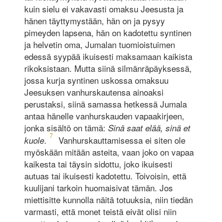
kuin sielu ei vakavasti omaksu Jeesusta ja
hänen täyttymystään, hän on ja pysyy
pimeyden lapsena, hän on kadotettu syntinen
ja helvetin oma, Jumalan tuomioistuimen
edessä syypää ikuisesti maksamaan kaikista
rikoksistaan. Mutta siinä silmänräpäyksessä,
jossa kurja syntinen uskossa omaksuu
Jeesuksen vanhurskautensa ainoaksi
perustaksi, siinä samassa hetkessä Jumala
antaa hänelle vanhurskauden vapaakirjeen,
jonka sisältö on tämä:
Sinä saat elää, sinä et
7
.
Vanhurskauttamisessa ei siten ole
kuole
myöskään mitään asteita, vaan joko on vapaa
kaikesta tai täysin sidottu, joko ikuisesti
autuas tai ikuisesti kadotettu. Toivoisin, että
kuulijani tarkoin huomaisivat tämän. Jos
miettisitte kunnolla näitä totuuksia, niin tiedän
varmasti, että monet teistä eivät olisi niin