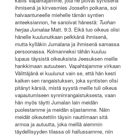
kallis Vapahtajamme, jota he pitivät syntisenä
ihmisenä ja kirvesmies Joosefin poikana, soi
halvaantuneelle miehelle tämän syntien
anteeksiannon, he sanoivat hänestä:
Tuohan
Matt. 9:3. Eikä tuo oikeus olisi
herjaa Jumalaa
hänelle kuulunutkaan pelkkänä ihmisenä,
mutta kylläkin Jumalana ja ihmisenä samassa
persoonassa. Kolmanneksi tähän kuuluu
lupaus täysistä oikeuksista Jeesuksen meille
hankkimaan autuuteen. Vapahtajamme virkaan
Välittäjänä ei kuulunut vain se, että hän kesti
kaiken sen rangaistuksen, joka syntisten olisi
pitänyt kärsiä, mistä syystä meille tuli oikeus
vapautumiseen synninrangaistuksesta, vaan
hän myös täytti Jumalan lain meidän
puolestamme ja meidän sijastamme. Näin
meidät oikeutettiin täysin nauttimaan sitä
armoa ja autuutta, joka meillä aiemmin
täydellisyyden tilassa oli hallussamme, niin