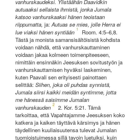
vanhurskaudeksi. Ylistäähän Daavidkin
autuaaksi sellaista ihmistä, jonka Jumala
katsoo vanhurskaaksi hänen teoistaan
ja:
riippumatta,
Autuas se mies, jolle Herra ei
1
Room. 4:5–6,8.
lue viaksi hänen syntiään
Tästä ja monista samansisältöisistä kohdista
voidaan nähdä, että vanhurskauttaminen
voidaan jakaa kolmeen toimenpiteeseen,
nimittäin ensinnäkin Jeesuksen sovitustyön ja
vanhurskauttamisen hyväksi laskeminen,
kuten Paavali sen erityisesti painottaen
selittää:
Siihen, joka oli puhdas synnistä,
Jumala siirsi kaikki meidän syntimme, jotta
me hänessä saisimme Jumalan
2
2. Kor. 5:21. Tämä
vanhurskauden
tarkoittaa, että Vapahtajamme Jeesuksen koko
katkera ja kaiken täyttävä kärsimys ja hänen
täydellinen kuuliaisuutensa tulevat Jumalan
tuomioistuimessa sillä tavoin luetuiksi, kuin