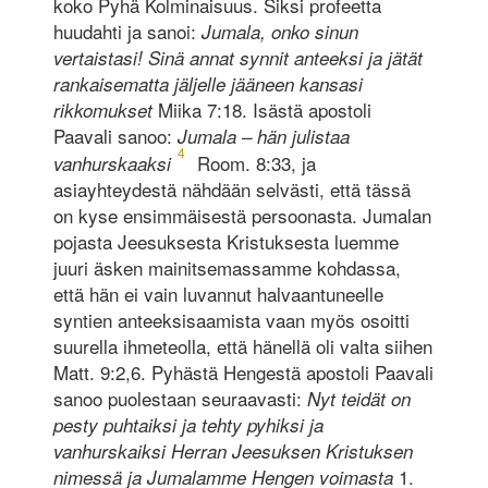
koko Pyhä Kolminaisuus. Siksi profeetta
huudahti ja sanoi:
Jumala, onko sinun
vertaistasi! Sinä annat synnit anteeksi ja jätät
rankaisematta jäljelle jääneen kansasi
Miika 7:18. Isästä apostoli
rikkomukset
Paavali sanoo:
Jumala – hän julistaa
4
Room. 8:33, ja
vanhurskaaksi
asiayhteydestä nähdään selvästi, että tässä
on kyse ensimmäisestä persoonasta. Jumalan
pojasta Jeesuksesta Kristuksesta luemme
juuri äsken mainitsemassamme kohdassa,
että hän ei vain luvannut halvaantuneelle
syntien anteeksisaamista vaan myös osoitti
suurella ihmeteolla, että hänellä oli valta siihen
Matt. 9:2,6. Pyhästä Hengestä apostoli Paavali
sanoo puolestaan seuraavasti:
Nyt teidät on
pesty puhtaiksi ja tehty pyhiksi ja
vanhurskaiksi Herran Jeesuksen Kristuksen
1.
nimessä ja Jumalamme Hengen voimasta