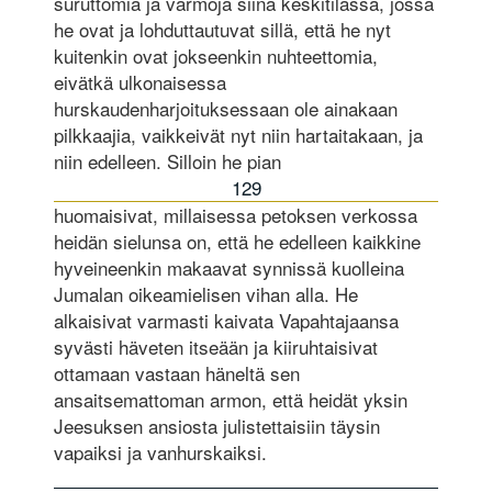
suruttomia ja varmoja siinä keskitilassa, jossa
he ovat ja lohduttautuvat sillä, että he nyt
kuitenkin ovat jokseenkin nuhteettomia,
eivätkä ulkonaisessa
hurskaudenharjoituksessaan ole ainakaan
pilkkaajia, vaikkeivät nyt niin hartaitakaan, ja
niin edelleen. Silloin he pian
129
huomaisivat, millaisessa petoksen verkossa
heidän sielunsa on, että he edelleen kaikkine
hyveineenkin makaavat synnissä kuolleina
Jumalan oikeamielisen vihan alla. He
alkaisivat varmasti kaivata Vapahtajaansa
syvästi häveten itseään ja kiiruhtaisivat
ottamaan vastaan häneltä sen
ansaitsemattoman armon, että heidät yksin
Jeesuksen ansiosta julistettaisiin täysin
vapaiksi ja vanhurskaiksi.