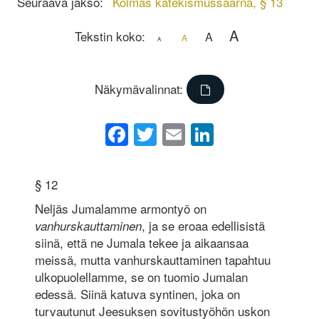
Seuraava jakso:
Kolmas katekismussaarna, § 13
A
Tekstin koko:
A
A
A
Näkymävalinnat:
Facebook
Twitter
Email
LinkedIn
§ 12
Neljäs Jumalamme armontyö on
, ja se eroaa edellisistä
vanhurskauttaminen
siinä, että ne Jumala tekee ja aikaansaa
meissä, mutta vanhurskauttaminen tapahtuu
ulkopuolellamme, se on tuomio Jumalan
edessä. Siinä katuva syntinen, joka on
turvautunut Jeesuksen sovitustyöhön uskon