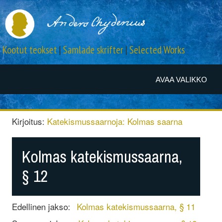
Kootut teokset
|
Samlade skrifter
|
Selected Works
AVAA VALIKKO
Kirjoitus:
Katekismussaarnoja: Kolmas saarna
Kolmas katekismussaarna,
§ 12
Edellinen jakso:
Kolmas katekismussaarna, § 11