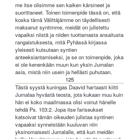
me itse olisimme sen kaiken kärsineet ja
suorittaneet. Toinen toimenpide tässä on, että
koska tämä Välittäjämme on täydellisesti
maksanut syntimme, meidät on julistettu
vapaiksi niistä ja niiden tuottamasta ansaitusta
rangaistuksesta, mitä Pyhässä kirjassa
yleisesti kutsutaan syntien
anteeksiantamiseksi, ja se on toimenpide, joka
ei ole kenenkään muun kun yksin Jumalan
asia, mistä niin usein ja hellästi puhutaan.
125
Tästä syystä kuningas Daavid hartaasti kiitti
Jumalaa hyvästä teosta, jota kukaan muu kuin
hän ei koko maailmassa olisi voinut hänelle
tehdä Ps. 103:2. Jopa itse fariseukset
katsoivat tämän oikeuden julistaa syntinen
vapaaksi synneistään kuuluvan niin
yksinomaisesti Jumalalle, että kun meidän