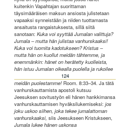
kuitenkin Vapahtajan suorittaman
täysimääräisen maksun ansiosta julistetaan
vapaaksi synneistään ja niiden tuottamasta
ansaitusta rangaistuksesta, sillä siitä
sanotaan:
Kuka voi syyttää Jumalan valittuja?
Jumala – mutta hän julistaa vanhurskaaksi!
Kuka voi tuomita kadotukseen? Kristus –
mutta hän on kuollut meidän tähtemme, ja
enemmänkin: hänet on herätetty kuolleista,
hän istuu Jumalan oikealla puolella ja rukoilee
124
Room. 8:33–34. Ja tätä
meidän puolestamme!
vanhurskauttamista apostoli kutsuu
Jeesuksen sovitustyön eli hänen hankkimansa
vanhurskauttamisen hyväksilukemiseksi:
jos
joku uskoo siihen, joka tekee jumalattoman
siis Jeesukseen Kristukseen,
vanhurskaaksi,
Jumala lukee hänen uskonsa