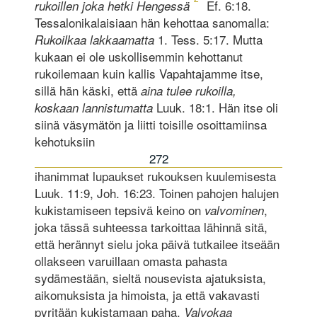
Ef. 6:18.
rukoillen joka hetki Hengessä
Tessalonikalaisiaan hän kehottaa sanomalla:
1. Tess. 5:17. Mutta
Rukoilkaa lakkaamatta
kukaan ei ole uskollisemmin kehottanut
rukoilemaan kuin kallis Vapahtajamme itse,
sillä hän käski, että
aina tulee rukoilla,
Luuk. 18:1. Hän itse oli
koskaan lannistumatta
siinä väsymätön ja liitti toisille osoittamiinsa
kehotuksiin
272
ihanimmat lupaukset rukouksen kuulemisesta
Luuk. 11:9, Joh. 16:23. Toinen pahojen halujen
kukistamiseen tepsivä keino on
,
valvominen
joka tässä suhteessa tarkoittaa lähinnä sitä,
että herännyt sielu joka päivä tutkailee itseään
ollakseen varuillaan omasta pahasta
sydämestään, sieltä nousevista ajatuksista,
aikomuksista ja himoista, ja että vakavasti
pyritään kukistamaan paha.
Valvokaa