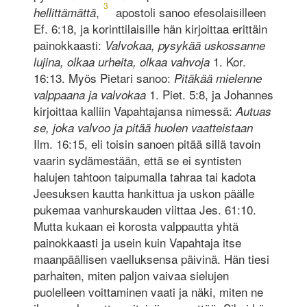
3
,
apostoli sanoo efesolaisilleen
hellittämättä
Ef. 6:18, ja korinttilaisille hän kirjoittaa erittäin
painokkaasti:
Valvokaa, pysykää uskossanne
1. Kor.
lujina, olkaa urheita, olkaa vahvoja
16:13. Myös Pietari sanoo:
Pitäkää mielenne
1. Piet. 5:8, ja Johannes
valppaana ja valvokaa
kirjoittaa kalliin Vapahtajansa nimessä:
Autuas
se, joka valvoo ja pitää huolen vaatteistaan
Ilm. 16:15, eli toisin sanoen pitää sillä tavoin
vaarin sydämestään, että se ei syntisten
halujen tahtoon taipumalla tahraa tai kadota
Jeesuksen kautta hankittua ja uskon päälle
pukemaa vanhurskauden viittaa Jes. 61:10.
Mutta kukaan ei korosta valppautta yhtä
painokkaasti ja usein kuin Vapahtaja itse
maanpäällisen vaelluksensa päivinä. Hän tiesi
parhaiten, miten paljon vaivaa sielujen
puolelleen voittaminen vaati ja näki, miten ne