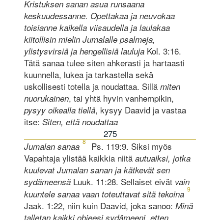
Kristuksen sanan asua runsaana
keskuudessanne. Opettakaa ja neuvokaa
toisianne kaikella viisaudella ja laulakaa
kiitollisin mielin Jumalalle psalmeja,
Kol. 3:16.
ylistysvirsiä ja hengellisiä lauluja
Tätä sanaa tulee siten ahkerasti ja hartaasti
kuunnella, lukea ja tarkastella sekä
uskollisesti totella ja noudattaa. Sillä
miten
, tai yhtä hyvin vanhempikin,
nuorukainen
, kysyy Daavid ja vastaa
pysyy oikealla tiellä
itse:
Siten, että noudattaa
275
8
Ps. 119:9. Siksi myös
Jumalan sanaa
Vapahtaja ylistää kaikkia niitä
autuaiksi, jotka
kuulevat Jumalan sanan ja kätkevät sen
Luuk. 11:28. Sellaiset eivät
sydämeensä
vain
9
kuuntele sanaa vaan toteuttavat sitä tekoina
Jaak. 1:22, niin kuin Daavid, joka sanoo:
Minä
talletan kaikki ohjeesi sydämeeni, etten