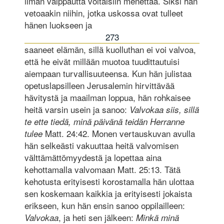
ilman valppautta voitaisiin menettää. Siksi hän
vetoaakin niihin, jotka uskossa ovat tulleet
hänen luokseen ja
273
saaneet elämän, sillä kuolluthan ei voi valvoa,
että he eivät millään muotoa tuudittautuisi
aiempaan turvallisuuteensa. Kun hän julistaa
opetuslapsilleen Jerusalemin hirvittävää
hävitystä ja maailman loppua, hän rohkaisee
heitä varsin usein ja sanoo:
Valvokaa siis, sillä
te ette tiedä, minä päivänä teidän Herranne
Matt. 24:42. Monen vertauskuvan avulla
tulee
hän selkeästi vakuuttaa heitä valvomisen
välttämättömyydestä ja lopettaa aina
kehottamalla valvomaan Matt. 25:13. Tätä
kehotusta erityisesti korostamalla hän ulottaa
sen koskemaan kaikkia ja erityisesti jokaista
erikseen, kun hän ensin sanoo oppilailleen:
, ja heti sen jälkeen:
Valvokaa
Minkä minä