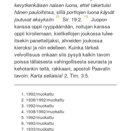
kevytkenkäisen naisen luona, ettet takertuisi
, sillä
hänen pauloihinsa
porttojen luona käyvät
15
16
Sir. 19:2.
Juopon
joutuvat eksyksiin
kanssa oppii ryyppäämään, noitujan kanssa
oppii kiroilemaan, kielikellojen joukossa tulee
itsekin panettelijaksi, ahneiden joukossa
kieroksi ja niin edelleen. Kuinka tärkeä
velvollisuus onkaan siis pysyä kaikin tavoin
poissa tällaisesta vahingollisesta seurasta ja
kehotankin teitä, rakkaani, apostoli Paavalin
tavoin:
2. Tim. 3:5.
Karta sellaisia!
1992/muokattu
1938/1992/muokattu
1992/muokattu
1938/1992/muokattu
1992/muokattu
1992/muokattu
1933/muokattu