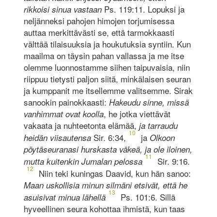
Ps. 119:11. Lopuksi ja
rikkoisi sinua vastaan
neljänneksi pahojen himojen torjumisessa
auttaa merkittävästi se, että tarmokkaasti
välttää tilaisuuksia ja houkutuksia syntiin. Kun
maailma on täysin pahan vallassa ja me itse
olemme luonnostamme siihen taipuvaisia, niin
riippuu tietysti paljon siitä, minkälaisen seuran
ja kumppanit me itsellemme valitsemme. Sirak
sanookin painokkaasti:
Hakeudu sinne, missä
, he jotka viettävät
vanhimmat ovat koolla
vakaata ja nuhteetonta elämää,
ja tarraudu
10
Sir. 6:34,
ja
heidän viisautensa
Olkoon
pöytäseuranasi hurskasta väkeä, ja ole iloinen,
11
Sir. 9:16.
mutta kuitenkin Jumalan pelossa
12
Niin teki kuningas Daavid, kun hän sanoo:
Maan uskollisia minun silmäni etsivät, että he
13
Ps. 101:6. Sillä
asuisivat minua lähellä
hyveellinen seura kohottaa ihmistä, kun taas