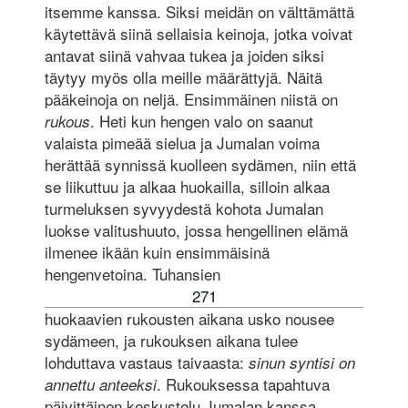
itsemme kanssa. Siksi meidän on välttämättä
käytettävä siinä sellaisia keinoja, jotka voivat
antavat siinä vahvaa tukea ja joiden siksi
täytyy myös olla meille määrättyjä. Näitä
pääkeinoja on neljä. Ensimmäinen niistä on
. Heti kun hengen valo on saanut
rukous
valaista pimeää sielua ja Jumalan voima
herättää synnissä kuolleen sydämen, niin että
se liikuttuu ja alkaa huokailla, silloin alkaa
turmeluksen syvyydestä kohota Jumalan
luokse valitushuuto, jossa hengellinen elämä
ilmenee ikään kuin ensimmäisinä
hengenvetoina. Tuhansien
271
huokaavien rukousten aikana usko nousee
sydämeen, ja rukouksen aikana tulee
lohduttava vastaus taivaasta:
sinun syntisi on
. Rukouksessa tapahtuva
annettu anteeksi
päivittäinen keskustelu Jumalan kanssa