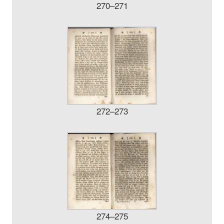
270–271
272–273
274–275