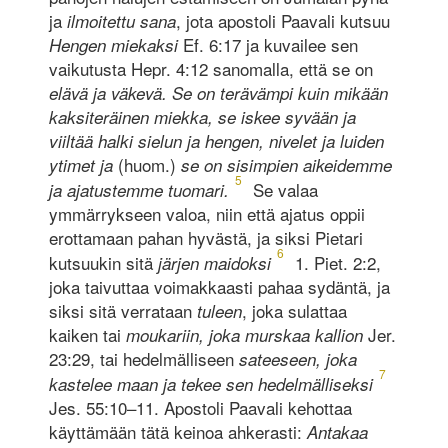
ja
, jota apostoli Paavali kutsuu
ilmoitettu sana
Ef. 6:17 ja kuvailee sen
Hengen miekaksi
vaikutusta Hepr. 4:12 sanomalla, että se on
elävä ja väkevä. Se on terävämpi kuin mikään
kaksiteräinen miekka, se iskee syvään ja
viiltää halki sielun ja hengen, nivelet ja luiden
(huom.)
ytimet ja
se on sisimpien aikeidemme
5
Se valaa
ja ajatustemme tuomari.
ymmärrykseen valoa, niin että ajatus oppii
erottamaan pahan hyvästä, ja siksi Pietari
6
kutsuukin sitä
1. Piet. 2:2,
järjen maidoksi
joka taivuttaa voimakkaasti pahaa sydäntä, ja
siksi sitä verrataan
, joka sulattaa
tuleen
kaiken tai
Jer.
moukariin, joka murskaa kallion
23:29, tai hedelmälliseen
sateeseen, joka
7
kastelee maan ja tekee sen hedelmälliseksi
Jes. 55:10–11. Apostoli Paavali kehottaa
käyttämään tätä keinoa ahkerasti:
Antakaa