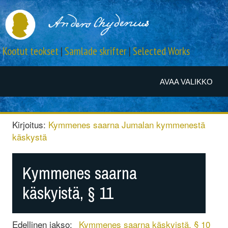
Kootut teokset
|
Samlade skrifter
|
Selected Works
AVAA VALIKKO
Kirjoitus:
Kymmenes saarna Jumalan kymmenestä
käskystä
Kymmenes saarna
käskyistä, § 11
Edellinen jakso:
Kymmenes saarna käskyistä, § 10