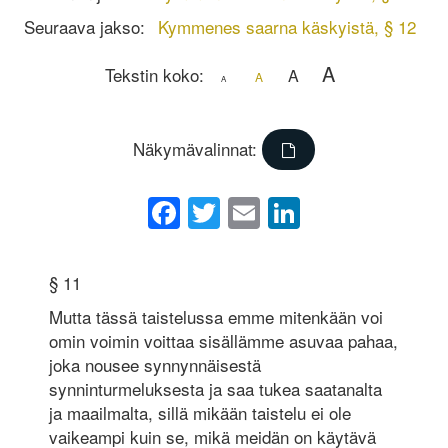
Seuraava jakso:
Kymmenes saarna käskyistä, § 12
A
Tekstin koko:
A
A
A
Näkymävalinnat:
Facebook
Twitter
Email
LinkedIn
§ 11
Mutta tässä taistelussa emme mitenkään voi
omin voimin voittaa sisällämme asuvaa pahaa,
joka nousee synnynnäisestä
synninturmeluksesta ja saa tukea saatanalta
ja maailmalta, sillä mikään taistelu ei ole
vaikeampi kuin se, mikä meidän on käytävä