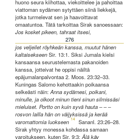
huono seura kiihottaa, viekoittelee ja pahoittaa
viattoman sydämen sytyttäen siinä liekkejä,
jotka turmelevat sen ja haavoittavat
omaatuntoa. Tätä tarkoittaa Sirak sanoessaan:
Jos kosket pikeen, tahraat itsesi,
276
jos veljeilet röyhkeän kanssa, muutut hänen
Sir. 13:1. Siksi Jumala kielsi
kaltaisekseen
kansaansa seurustelemasta pakanoiden
kanssa, jotteivat he oppisi näiltä
epäjumalanpalvontaa 2. Moos. 23:32–33.
Kuningas Salomo kehottaakin poikaansa
selkeästi näin:
Anna sydämesi, poikani,
minulle, ja olkoot minun tieni sinun silmissäsi
mieluiset. Portto on kuin syvä hauta – – –
rosvon lailla hän on väijyksissä ja kerää
14
Sananl. 23:26–28.
varomattomia luokseen
Sirak yhtyy monessa kohdassa samaan
varoitukseen, kuten Sir. 9:3:
Älä käy