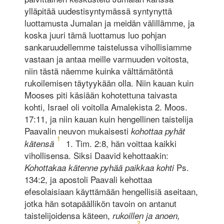
ylläpitää uudestisyntymässä syntynyttä
luottamusta Jumalan ja meidän välillämme, ja
koska juuri tämä luottamus luo pohjan
sankaruudellemme taistelussa vihollisiamme
vastaan ja antaa meille varmuuden voitosta,
niin tästä näemme kuinka välttämätöntä
rukoilemisen täytyykään olla. Niin kauan kuin
Mooses piti käsiään kohotettuna taivasta
kohti, Israel oli voitolla Amalekista 2. Moos.
17:11, ja niin kauan kuin hengellinen taistelija
Paavalin neuvon mukaisesti
kohottaa pyhät
1
1. Tim. 2:8, hän voittaa kaikki
kätensä
vihollisensa. Siksi Daavid kehottaakin:
Ps.
Kohottakaa kätenne pyhää paikkaa kohti
134:2, ja apostoli Paavali kehottaa
efesolaisiaan käyttämään hengellisiä aseitaan,
jotka hän sotapäällikön tavoin on antanut
taistelijoidensa käteen,
rukoillen ja anoen,
2