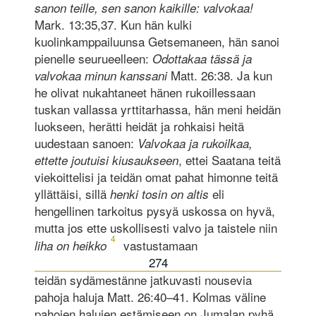
sanon teille, sen sanon kaikille: valvokaa!
Mark. 13:35,37. Kun hän kulki
kuolinkamppailuunsa Getsemaneen, hän sanoi
pienelle seurueelleen:
Odottakaa tässä ja
Matt. 26:38. Ja kun
valvokaa minun kanssani
he olivat nukahtaneet hänen rukoillessaan
tuskan vallassa yrttitarhassa, hän meni heidän
luokseen, herätti heidät ja rohkaisi heitä
uudestaan sanoen:
Valvokaa ja rukoilkaa,
, ettei Saatana teitä
ettette joutuisi kiusaukseen
viekoittelisi ja teidän omat pahat himonne teitä
yllättäisi, sillä
eli
henki tosin on altis
hengellinen tarkoitus pysyä uskossa on hyvä,
mutta jos ette uskollisesti valvo ja taistele niin
4
vastustamaan
liha on heikko
274
teidän sydämestänne jatkuvasti nousevia
pahoja haluja Matt. 26:40–41. Kolmas väline
pahojen halujen estämiseen on Jumalan pyhä