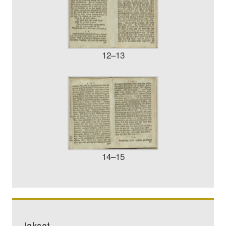
12–13
14–15