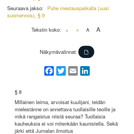
Seuraava jakso:
Puhe mestauspaikalla (uusi
suomennos), § 9
A
Tekstin koko:
A
A
A
Näkymävalinnat:
Facebook
Twitter
Email
LinkedIn
§ 8
Millainen leima, arvoisat kuulijani, teidän
mielestänne on annettava tuollaisille teoille ja
mikä rangaistus niistä seuraa? Tuollaisia
kauheuksia ei voi mitenkään kaunistella. Sekä
järki että Jumalan ilmoitus