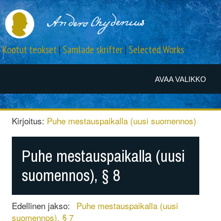
Kootut teokset
|
Samlade skrifter
|
Selected Works
AVAA VALIKKO
Kirjoitus:
Puhe mestauspaikalla (uusi suomennos)
Puhe mestauspaikalla (uusi
suomennos), § 8
Edellinen jakso:
Puhe mestauspaikalla (uusi
suomennos), § 7