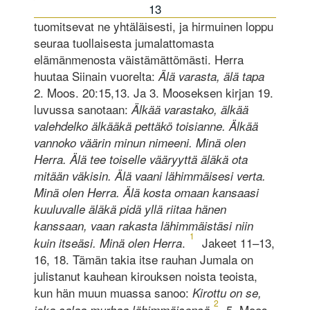
13
tuomitsevat ne yhtäläisesti, ja hirmuinen loppu
seuraa tuollaisesta jumalattomasta
elämänmenosta väistämättömästi. Herra
huutaa Siinain vuorelta:
Älä varasta, älä tapa
2. Moos. 20:15,13. Ja 3. Mooseksen kirjan 19.
luvussa sanotaan:
Älkää varastako, älkää
valehdelko älkääkä pettäkö toisianne. Älkää
vannoko väärin minun nimeeni. Minä olen
Herra. Älä tee toiselle vääryyttä äläkä ota
mitään väkisin. Älä vaani lähimmäisesi verta.
Minä olen Herra. Älä kosta omaan kansaasi
kuuluvalle äläkä pidä yllä riitaa hänen
kanssaan, vaan rakasta lähimmäistäsi niin
1
.
Jakeet 11–13,
kuin itseäsi. Minä olen Herra
16, 18. Tämän takia itse rauhan Jumala on
julistanut kauhean kirouksen noista teoista,
kun hän muun muassa sanoo:
Kirottu on se,
2
5. Moos.
joka salaa murhaa lähimmäisensä