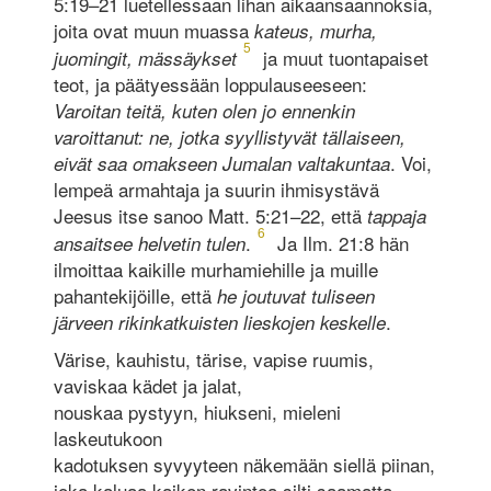
5:19–21 luetellessaan lihan aikaansaannoksia,
joita ovat muun muassa
kateus, murha,
5
ja muut tuontapaiset
juomingit, mässäykset
teot, ja päätyessään loppulauseeseen:
Varoitan teitä, kuten olen jo ennenkin
varoittanut: ne, jotka syyllistyvät tällaiseen,
. Voi,
eivät saa omakseen Jumalan valtakuntaa
lempeä armahtaja ja suurin ihmisystävä
Jeesus itse sanoo Matt. 5:21–22, että
tappaja
6
.
Ja Ilm. 21:8 hän
ansaitsee helvetin tulen
ilmoittaa kaikille murhamiehille ja muille
pahantekijöille, että
he joutuvat tuliseen
.
järveen rikinkatkuisten lieskojen keskelle
Värise, kauhistu, tärise, vapise ruumis,
vaviskaa kädet ja jalat,
nouskaa pystyyn, hiukseni, mieleni
laskeutukoon
kadotuksen syvyyteen näkemään siellä piinan,
joka kaluaa kaiken ravintoa silti saamatta.