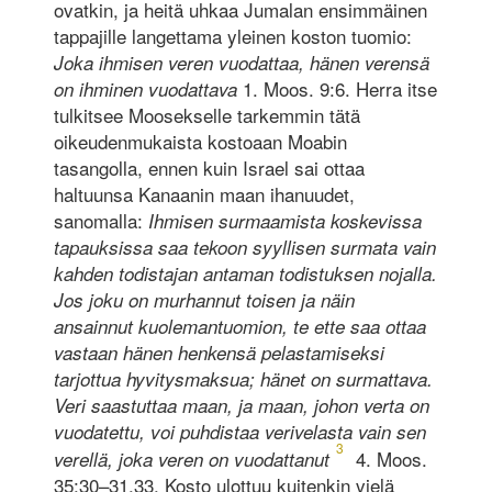
ovatkin, ja heitä uhkaa Jumalan ensimmäinen
tappajille langettama yleinen koston tuomio:
Joka ihmisen veren vuodattaa, hänen verensä
1. Moos. 9:6. Herra itse
on ihminen vuodattava
tulkitsee Moosekselle tarkemmin tätä
oikeudenmukaista kostoaan Moabin
tasangolla, ennen kuin Israel sai ottaa
haltuunsa Kanaanin maan ihanuudet,
sanomalla:
Ihmisen surmaamista koskevissa
tapauksissa saa tekoon syyllisen surmata vain
kahden todistajan antaman todistuksen nojalla.
Jos joku on murhannut toisen ja näin
ansainnut kuolemantuomion, te ette saa ottaa
vastaan hänen henkensä pelastamiseksi
tarjottua hyvitysmaksua; hänet on surmattava.
Veri saastuttaa maan, ja maan, johon verta on
vuodatettu, voi puhdistaa verivelasta vain sen
3
4. Moos.
verellä, joka veren on vuodattanut
35:30–31,33. Kosto ulottuu kuitenkin vielä