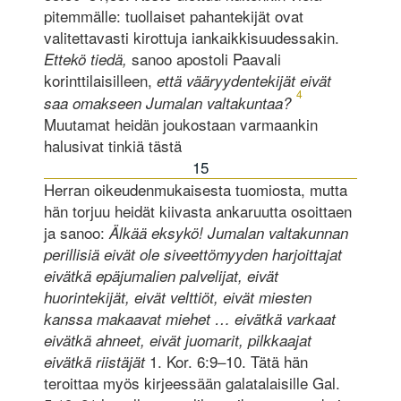
pitemmälle: tuollaiset pahantekijät ovat
valitettavasti kirottuja iankaikkisuudessakin.
sanoo apostoli Paavali
Ettekö tiedä,
korinttilaisilleen,
että vääryydentekijät eivät
4
saa omakseen Jumalan valtakuntaa?
Muutamat heidän joukostaan varmaankin
halusivat tinkiä tästä
15
Herran oikeudenmukaisesta tuomiosta, mutta
hän torjuu heidät kiivasta ankaruutta osoittaen
ja sanoo:
Älkää eksykö! Jumalan valtakunnan
perillisiä eivät ole siveettömyyden harjoittajat
eivätkä epäjumalien palvelijat, eivät
huorintekijät, eivät velttiöt, eivät miesten
kanssa makaavat miehet … eivätkä varkaat
eivätkä ahneet, eivät juomarit, pilkkaajat
1. Kor. 6:9–10. Tätä hän
eivätkä riistäjät
teroittaa myös kirjeessään galatalaisille Gal.