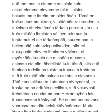
että me todella olemme sellaisia kuin
uskottelemme olevamme tai millaisina
haluaisimme itseämme pidettävän. Tämä on
kaiken luottamuksen, vilpittömän rakkauden ja
suloisen yhteiselämän tärkein perusta. Ja niin
kuin mikään ihmisten välinen rakkaus ja
luottamus ei ole tärkeämpää, suurempaa ja
hellempää kuin aviopuolisoiden, siis eri
sukupuolta olevien ihmisten välinen, ei
myöskään kunnia ole missään muussa
asiassa ole niin tähdellistä kuin tässä, siis että
ihminen todella on toista sukupuolta kohtaan
sitä kuin mitä hän haluaa uskotella olevansa.
Tätä kunniallisuutta kutsutaan siveydeksi, ja
koska se on erittäin oleellista, sitä vakavasti
kehotetaan noudattamaan Herran pyhän lain
kuudennessa käskyssä. Se on nyt seuraavana
vuorossa meidän selviteltävänämme. Mutta
Herra itse korkeuksissasi, anna meille armosi,