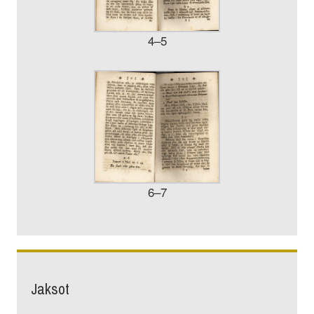
4–5
6–7
Jaksot