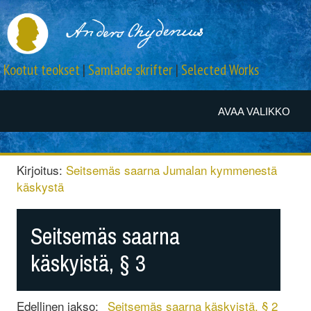
Kootut teokset
|
Samlade skrifter
|
Selected Works
AVAA VALIKKO
Kirjoitus:
Seitsemäs saarna Jumalan kymmenestä
käskystä
Seitsemäs saarna
käskyistä, § 3
Edellinen jakso:
Seitsemäs saarna käskyistä, § 2