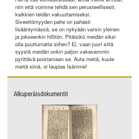
niin että voimme tehdä sen perusteellisesti,
kaikkien teidän vakuuttamiseksi.
Siveettömyyden pahe on pahasti
lisääntymässä, se on nykyään varsin yleinen
ja jokseenkin hillitön. Pitäisikö meidän siksi
olla puuttumatta siihen? Ei, vaan juuri siitä
syystä meidän onkin paljon vakavammin
pyrittävä poistamaan se. Auta meitä, kuule
meitä siinä, oi laupias Isämme!
Alkuperäisdokumentit