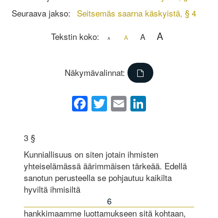
Seuraava jakso:
Seitsemäs saarna käskyistä, § 4
A
Tekstin koko:
A
A
A
Näkymävalinnat:
Facebook
Twitter
Email
LinkedIn
3 §
Kunniallisuus on siten jotain ihmisten
yhteiselämässä äärimmäisen tärkeää. Edellä
sanotun perusteella se pohjautuu kaikilta
hyviltä ihmisiltä
6
hankkimaamme luottamukseen sitä kohtaan,