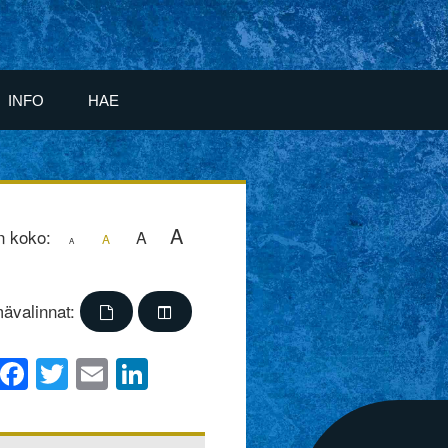
INFO
HAE
A
n koko:
A
A
A
ävalinnat:
Facebook
Twitter
Email
LinkedIn