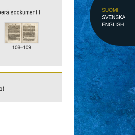
peräisdokumentit
SUOMI
SVENSKA
ENGLISH
108–109
ot