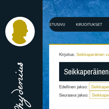
ETUSIVU
KIRJOITUKSET
Kirjoitus:
Seikkaperäinen v
Seikkaperäinen
Edellinen jakso:
Seikkaper
Seuraava jakso:
Seikkape