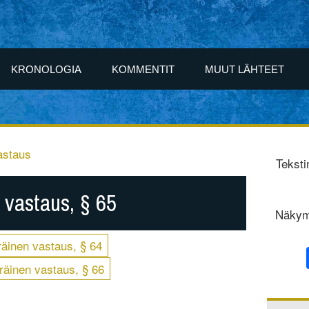
KRONOLOGIA
KOMMENTIT
MUUT LÄHTEET
astaus
Teksti
 vastaus, § 65
Näkym
äinen vastaus, § 64
räinen vastaus, § 66