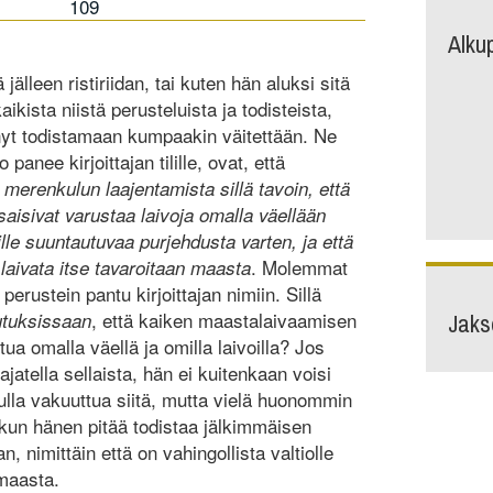
109
Alku
 jälleen ristiriidan, tai kuten hän aluksi sitä
kista niistä perusteluista ja todisteista,
rkinyt todistamaan kumpaakin väitettään. Ne
o panee kirjoittajan tilille, ovat, että
t merenkulun laajentamista sillä tavoin, että
 saisivat varustaa laivoja omalla väellään
lle suuntautuvaa purjehdusta varten, ja että
. Molemmat
e laivata itse tavaroitaan maasta
 perustein pantu kirjoittajan nimiin. Sillä
Jaks
, että kaiken maastalaivaamisen
utuksissaan
tua omalla väellä ja omilla laivoilla? Jos
t ajatella sellaista, hän ei kuitenkaan voisi
lla vakuuttua siitä, mutta vielä huonommin
, kun hänen pitää todistaa jälkimmäisen
n, nimittäin että on vahingollista valtiolle
 maasta.