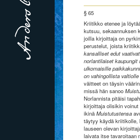
§ 65
Kriitikko etenee ja löytää
kutsuu, sekaannuksen kai
joilla kirjoittaja on py
perustelut, joista kriitikk
kansalliset edut vaativa
norlantilaiset kaupungit
ulkomaisille paikkakunni
on vahingollista valtioll
väitteet on täysin väärin
missä hän sanoo
Muist
Norlannista pitäisi tapah
kirjoittaja olisikin voinu
ikinä
avu
Muistutustensa
täytyy käydä kriitikolle
lauseen olevan kirjoittaja
laivata itse tavaroitaan