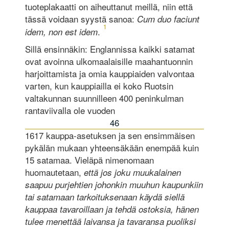
tuoteplakaatti on aiheuttanut meillä, niin että
tässä voidaan syystä sanoa:
Cum duo faciunt
1
.
idem, non est idem
Sillä ensinnäkin: Englannissa kaikki satamat
ovat avoinna ulkomaalaisille maahantuonnin
harjoittamista ja omia kauppiaiden valvontaa
varten, kun kauppiailla ei koko Ruotsin
valtakunnan suunnilleen 400 peninkulman
rantaviivalla ole vuoden
46
1617 kauppa-asetuksen ja sen ensimmäisen
pykälän mukaan yhteensäkään enempää kuin
15 satamaa. Vieläpä nimenomaan
huomautetaan,
että jos joku muukalainen
saapuu purjehtien johonkin muuhun kaupunkiin
tai satamaan tarkoituksenaan käydä siellä
kauppaa tavaroillaan ja tehdä ostoksia, hänen
tulee menettää laivansa ja tavaransa puoliksi