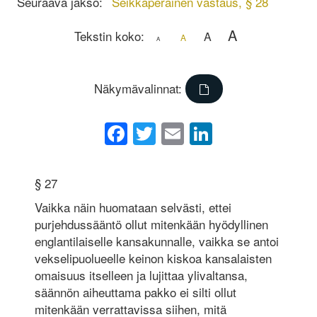
Seuraava jakso:
Seikkaperäinen vastaus, § 28
A
Tekstin koko:
A
A
A
Näkymävalinnat:
Facebook
Twitter
Email
LinkedIn
§ 27
Vaikka näin huomataan selvästi, ettei
purjehdussääntö ollut mitenkään hyödyllinen
englantilaiselle kansakunnalle, vaikka se antoi
vekselipuolueelle keinon kiskoa kansalaisten
omaisuus itselleen ja lujittaa ylivaltansa,
säännön aiheuttama pakko ei silti ollut
mitenkään verrattavissa siihen, mitä