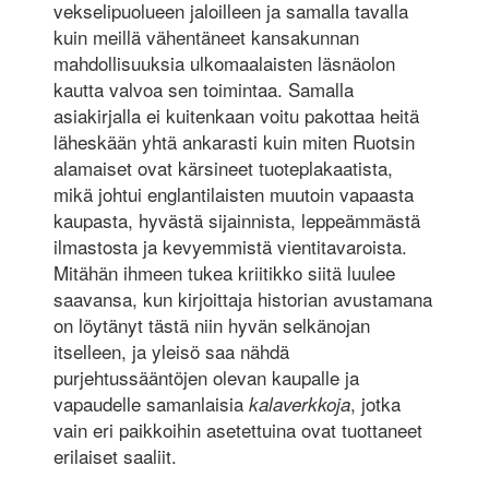
vekselipuolueen jaloilleen ja samalla tavalla
kuin meillä vähentäneet kansakunnan
mahdollisuuksia ulkomaalaisten läsnäolon
kautta valvoa sen toimintaa. Samalla
asiakirjalla ei kuitenkaan voitu pakottaa heitä
läheskään yhtä ankarasti kuin miten Ruotsin
alamaiset ovat kärsineet tuoteplakaatista,
mikä johtui englantilaisten muutoin vapaasta
kaupasta, hyvästä sijainnista, leppeämmästä
ilmastosta ja kevyemmistä vientitavaroista.
Mitähän ihmeen tukea kriitikko siitä luulee
saavansa, kun kirjoittaja historian avustamana
on löytänyt tästä niin hyvän selkänojan
itselleen, ja yleisö saa nähdä
purjehtussääntöjen olevan kaupalle ja
vapaudelle samanlaisia
, jotka
kalaverkkoja
vain eri paikkoihin asetettuina ovat tuottaneet
erilaiset saaliit.