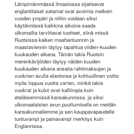
Lämpimämmässä ilmastossa sijaitsevat
englantilaiset satamat ovat avoimia melkein
vuoden ympäri ja niihin voidaan siksi
käytännössä kaikkina aikoina saada
ulkomailta tarvittavat tuotteet, siinä missä
Ruotsissa kaiken maahantuonnin ja
maastaviennin täytyy tapahtua viiden–kuuden
kuukauden aikana. Tämän takia Ruotsin
merenkävijöiden täytyy näiden kuuden
kuukauden aikana ansaita rahtimaksujen ja
vuokrien avulla elantonsa ja kohtuullinen voitto
myös loppua vuotta varten, minkä takia
vuokrat ja kulut ovat kalliimpia kuin
eteläisemmissä kansakunnissa, ja siksi
ulkomaalaisten avun puuttumisella on meidän
kansakunnallemme ja sen kauppavapaudelle
tuntuvampi ja painavampi merkitys kuin
Englannissa.