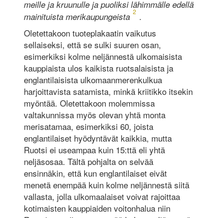
meille ja kruunulle ja puoliksi lähimmälle edellä
2
.
mainituista merikaupungeista
Oletettakoon tuoteplakaatin vaikutus
sellaiseksi, että se sulki suuren osan,
esimerkiksi kolme neljännestä ulkomaisista
kauppiaista ulos kaikista ruotsalaisista ja
englantilaisista ulkomaanmerenkulkua
harjoittavista satamista, minkä kriitikko itsekin
myöntää. Oletettakoon molemmissa
valtakunnissa myös olevan yhtä monta
merisatamaa, esimerkiksi 60, joista
englantilaiset hyödyntävät kaikkia, mutta
Ruotsi ei useampaa kuin 15:ttä eli yhtä
neljäsosaa. Tältä pohjalta on selvää
ensinnäkin, että kun englantilaiset eivät
menetä enempää kuin kolme neljännestä siitä
vallasta, jolla ulkomaalaiset voivat rajoittaa
kotimaisten kauppiaiden voitonhalua niin