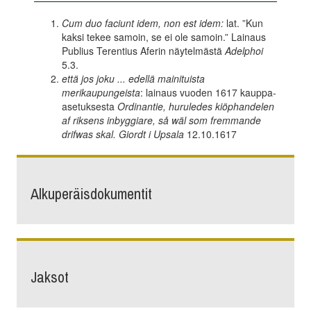
Cum duo faciunt idem, non est idem:
lat. ”Kun
kaksi tekee samoin, se ei ole samoin.” Lainaus
Publius Terentius Aferin näytelmästä
Adelphoi
5.3.
että jos joku ... edellä mainituista
merikaupungeista
: lainaus vuoden 1617 kauppa-
asetuksesta
Ordinantie, huruledes kiöphandelen
af riksens inbyggiare, så wäl som fremmande
drifwas skal. Giordt i Upsala
12.10.1617
Alkuperäisdokumentit
Jaksot