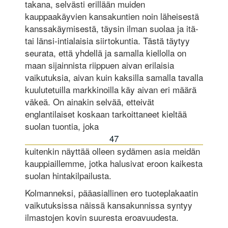
takana, selvästi erillään muiden
kauppaakäyvien kansakuntien noin läheisestä
kanssakäymisestä, täysin ilman suolaa ja itä-
tai länsi-intialaisia siirtokuntia. Tästä täytyy
seurata, että yhdellä ja samalla kiellolla on
maan sijainnista riippuen aivan erilaisia
vaikutuksia, aivan kuin kaksilla samalla tavalla
kuulutetuilla markkinoilla käy aivan eri määrä
väkeä. On ainakin selvää, etteivät
englantilaiset koskaan tarkoittaneet kieltää
suolan tuontia, joka
47
kuitenkin näyttää olleen sydämen asia meidän
kauppiaillemme, jotka halusivat eroon kaikesta
suolan hintakilpailusta.
Kolmanneksi, pääasiallinen ero tuoteplakaatin
vaikutuksissa näissä kansakunnissa syntyy
ilmastojen kovin suuresta eroavuudesta.