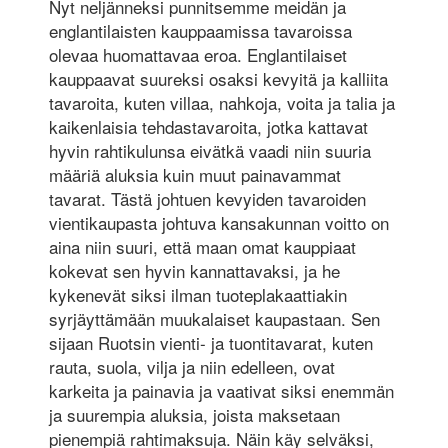
Nyt neljänneksi punnitsemme meidän ja
englantilaisten kauppaamissa tavaroissa
olevaa huomattavaa eroa. Englantilaiset
kauppaavat suureksi osaksi kevyitä ja kalliita
tavaroita, kuten villaa, nahkoja, voita ja talia ja
kaikenlaisia tehdastavaroita, jotka kattavat
hyvin rahtikulunsa eivätkä vaadi niin suuria
määriä aluksia kuin muut painavammat
tavarat. Tästä johtuen kevyiden tavaroiden
vientikaupasta johtuva kansakunnan voitto on
aina niin suuri, että maan omat kauppiaat
kokevat sen hyvin kannattavaksi, ja he
kykenevät siksi ilman tuoteplakaattiakin
syrjäyttämään muukalaiset kaupastaan. Sen
sijaan Ruotsin vienti- ja tuontitavarat, kuten
rauta, suola, vilja ja niin edelleen, ovat
karkeita ja painavia ja vaativat siksi enemmän
ja suurempia aluksia, joista maksetaan
pienempiä rahtimaksuja. Näin käy selväksi,