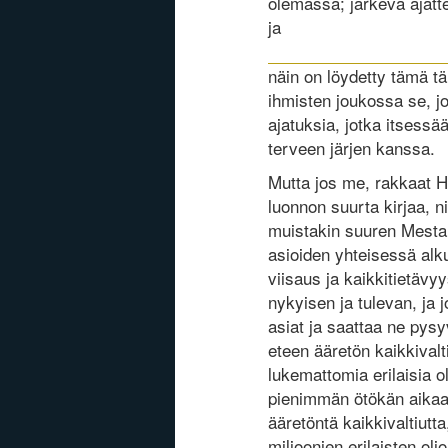
olemassa; järkevä ajatte
ja
näin on löydetty tämä t
ihmisten joukossa se, jo
ajatuksia, jotka itsessä
terveen järjen kanssa.
Mutta jos me, rakkaat 
luonnon suurta kirjaa, n
muistakin suuren Mestar
asioiden yhteisessä al
viisaus ja kaikkitietävy
nykyisen ja tulevan, ja 
asiat ja saattaa ne pys
eteen ääretön kaikkival
lukemattomia erilaisia o
pienimmän ötökän aikaa
ääretöntä kaikkivaltiutt
miljoonien erilaisten ol