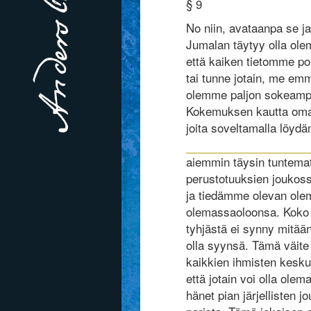
§ 9
No niin, avataanpa se ja
Jumalan täytyy olla ol
että kaiken tietomme p
tai tunne jotain, me e
olemme paljon sokeampia
Kokemuksen kautta oma
joita soveltamalla löyd
aiemmin täysin tuntema
perustotuuksien joukos
ja tiedämme olevan olem
olemassaoloonsa. Koko l
tyhjästä ei synny mitään,
olla syynsä. Tämä väite
kaikkien ihmisten kesku
että jotain voi olla ole
hänet pian järjellisten j