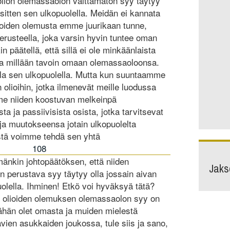
olion olemassaolon välttämätön syy täytyy
i sitten sen ulkopuolella. Meidän ei kannata
joiden olemusta emme juurikaan tunne,
rusteella, joka varsin hyvin tuntee oman
n päätellä, että sillä ei ole minkäänlaista
taa millään tavoin omaan olemassaoloonsa.
lla sen ulkopuolella. Mutta kun suuntaamme
 olioihin, jotka ilmenevät meille luodussa
e niiden koostuvan melkeinpä
ta ja passiivisista osista, jotka tarvitsevat
ja muutokseensa jotain ulkopuolelta
stä voimme tehdä sen yhtä
108
mänkin johtopäätöksen, että niiden
Jaks
n perustava syy täytyy olla jossain aivan
uolella. Ihminen! Etkö voi hyväksyä tätä?
n olioiden olemuksen olemassaolon syy on
nähän olet omasta ja muiden mielestä
vien asukkaiden joukossa, tule siis ja sano,