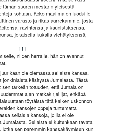
e tämän suuren mestarin yleisestä
ntoja kohtaan. Koko maailma on luoduille
palttinen varasto ja rikas aarrekammio, josta
läpitonsa, ravintonsa ja kaunistuksensa.
hunsa, jokaisella kukalla viehätyksensä,
111
miselle, niiden herralle, hän on avannut
nat.
juurikaan ole olemassa sellaista kansaa,
t jonkinlaista käsitystä Jumalasta. Tästä
et sen tärkeän totuuden, että Jumala on
 uudemmat ajan matkakirjailijat, ehkäpä
liaisuuttaan töytäistä tätä kaiken uskonnon
vieraiden kansojen oppeja tuntematta
assa sellaisia kansoja, joilla ei ole
a Jumalasta. Sellaista ei kuitenkaan tavata
llä, jotka sen paremmin kanssakäymisen kun