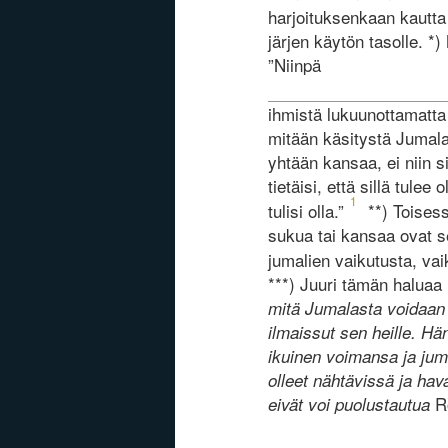
harjoituksenkaan kautta
järjen käytön tasolle. *
”Niinpä
ihmistä lukuunottamatta 
mitään käsitystä Jumala
yhtään kansaa, ei niin s
tietäisi, että sillä tulee
1
tulisi olla.”
**) Toises
sukua tai kansaa ovat se
jumalien vaikutusta, vaik
***) Juuri tämän haluaa
mitä Jumalasta voidaan 
ilmaissut sen heille. 
ikuinen voimansa ja jum
olleet nähtävissä ja ha
R
eivät voi puolustautua