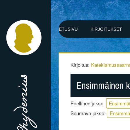
ETUSIVU
KIRJOITUKSET
Kirjoitus:
Katekismussaarn
Ensimmäinen k
Edellinen jakso:
Ensimmäi
Seuraava jakso:
Ensimmäi