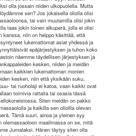
si olla jossain niiden ulkopuolella. Mutta
löydämme sen? Jos jokaisella oliolla olisi
saoloonsa, tai vain muutamilla olisi jokin
la taas jokin toinen alkuperä, jolla ei olisi
n kanssa, niin on helppo käsittää, että
ta syntyneet lukemattomat asiat yhdessä ja
nyttäisivät epäjärjestyksen ja tuhon koko
 vastoin näemme täydellisen järjestyksen ja
ankappaleiden kesken, niiden ja meidän
a maan kaikkien lukemattoman monien
ioiden kesken, niin että yksikään suku,
 puu- tai ruoholaji ei katoa, vaan kaikki ovat
llaan toimivia rattaita tai osasia tässä
kellokoneistossa. Siten meidän on pakko
ssaololla ja kaikilla sen olioilla olevan
perä. Tämä suuri, ainoa ja yleinen syy
den olemassaoloon maailmassa on se, mitä
me Jumalaksi. Hänen täytyy siten olla