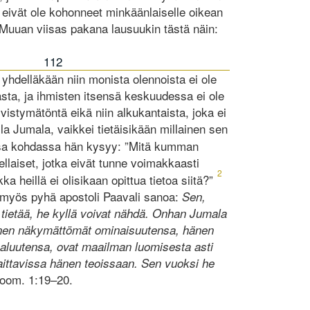
 eivät ole kohonneet minkäänlaiselle oikean
) Muuan viisas pakana lausuukin tästä näin:
112
yhdelläkään niin monista olennoista ei ole
sta, ja ihmisten itsensä keskuudessa ei ole
ivistymätöntä eikä niin alkukantaista, joka ei
 olla Jumala, vaikkei tietäisikään millainen sen
sa kohdassa hän kysyy: ”Mitä kumman
llaiset, jotka eivät tunne voimakkaasti
2
ka heillä ei olisikaan opittua tietoa siitä?”
 myös pyhä apostoli Paavali sanoa:
Sen,
tietää, he kyllä voivat nähdä. Onhan Jumala
Hänen näkymättömät ominaisuutensa, hänen
aluutensa, ovat maailman luomisesta asti
vaittavissa hänen teoissaan. Sen vuoksi he
oom. 1:19–20.