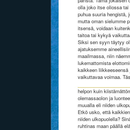
parista. Tämä jokaisen 
olla joko itse oliossa ta
puhua suuria hengistä, 
mutta oman sielumme pe
itsensä, voidaan kuitenki
taitoa tai kykyä vaikut
Siksi sen syyn täytyy o
ajatuksemme aineellisiin
maailmassa, niin näemm
lukemattomista elottomis
kaikkeen liikkeeseensä 
vaikuttavaa voimaa. Tä
helpon kuin kiistämättö
olemassaolon ja luontee
muualla eli niiden ulkop
Etkö usko, että kaikkie
niiden ulkopuolella? Si
ruhtinas maan päällä elä