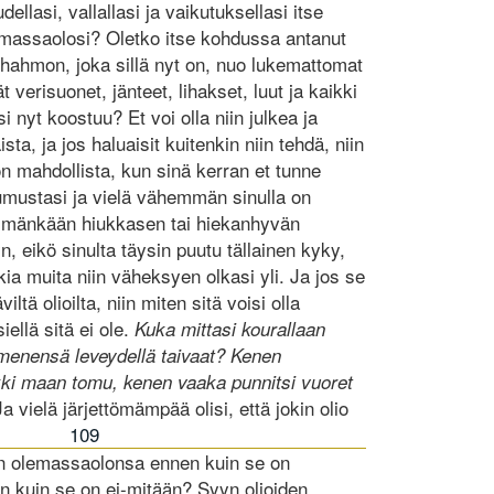
dellasi, vallallasi ja vaikutuksellasi itse
massaolosi? Oletko itse kohdussa antanut
n hahmon, joka sillä nyt on, nuo lukemattomat
erisuonet, jänteet, lihakset, luut ja kaikki
si nyt koostuu? Et voi olla niin julkea ja
sta, ja jos haluaisit kuitenkin niin tehdä, niin
n mahdollista, kun sinä kerran et tunne
ustasi ja vielä vähemmän sinulla on
mmänkään hiukkasen tai hiekanhyvän
 eikö sinulta täysin puutu tällainen kyky,
kkia muita niin väheksyen olkasi yli. Ja jos se
ltä olioilta, niin miten sitä voisi olla
iellä sitä ei ole.
Kuka mittasi kourallaan
enensä leveydellä taivaat? Kenen
kki maan tomu, kenen vaaka punnitsi vuoret
a vielä järjettömämpää olisi, että jokin olio
109
n olemassaolonsa ennen kuin se on
an kuin se on ei-mitään? Syyn olioiden