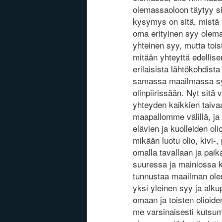
olemassaoloon täytyy sik
kysymys on sitä, mistä 
oma erityinen syy olemas
yhteinen syy, mutta toisil
mitään yhteyttä edellise
erilaisista lähtökohdis
samassa maailmassa syn
olinpiirissään. Nyt sitä
yhteyden kaikkien taiva
maapallomme välillä, j
elävien ja kuolleiden ol
mikään luotu olio, kivi-,
omalla tavallaan ja paika
suuressa ja mainiossa 
tunnustaa maailman olema
yksi yleinen syy ja alku
omaan ja toisten olioi
me varsinaisesti kutsum