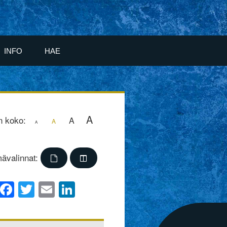
INFO
HAE
A
n koko:
A
A
A
ävalinnat:
Facebook
Twitter
Email
LinkedIn