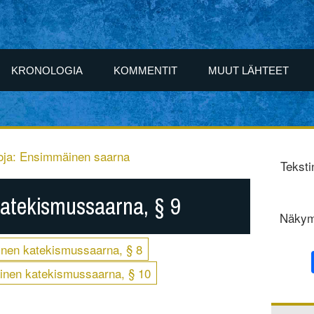
KRONOLOGIA
KOMMENTIT
MUUT LÄHTEET
oja: Ensimmäinen saarna
Teksti
atekismussaarna, § 9
Näkym
nen katekismussaarna, § 8
nen katekismussaarna, § 10