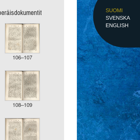
peräisdokumentit
SUOMI
SVENSKA
ENGLISH
106–107
108–109