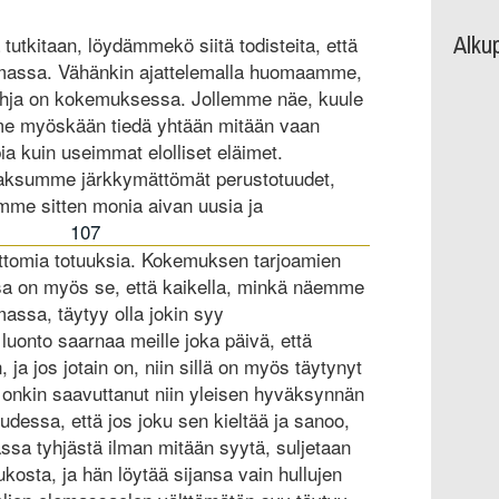
Alku
 tutkitaan, löydämmekö siitä todisteita, että
emassa. Vähänkin ajattelemalla huomaamme,
ohja on kokemuksessa. Jollemme näe, kuule
mme myöskään tiedä yhtään mitään vaan
 kuin useimmat elolliset eläimet.
ksumme järkkymättömät perustotuudet,
ämme sitten monia aivan uusia ja
107
ttomia totuuksia. Kokemuksen tarjoamien
sa on myös se, että kaikella, minkä näemme
assa, täytyy olla jokin syy
uonto saarnaa meille joka päivä, että
 ja jos jotain on, niin sillä on myös täytynyt
 onkin saavuttanut niin yleisen hyväksynnän
udessa, että jos joku sen kieltää ja sanoo,
massa tyhjästä ilman mitään syytä, suljetaan
oukosta, ja hän löytää sijansa vain hullujen