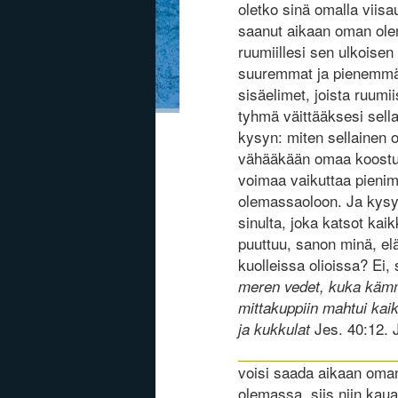
oletko sinä omalla viisau
saanut aikaan oman ole
ruumiillesi sen ulkoise
suuremmat ja pienemmät v
sisäelimet, joista ruumii
tyhmä väittääksesi sellai
kysyn: miten sellainen o
vähääkään omaa koostum
voimaa vaikuttaa pieni
olemassaoloon. Ja kysyn,
sinulta, joka katsot kai
puuttuu, sanon minä, elävi
kuolleissa olioissa? Ei, s
meren vedet, kuka kämm
mittakuppiin mahtui kai
Jes. 40:12. J
ja kukkulat
voisi saada aikaan oma
olemassa, siis niin kau