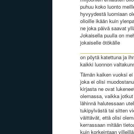
puhuu koko luonto meill
hyvyydestä luomiaan ole
olioille ikään kuin ylen
ne joka päivä saavat yl
Jokaisella puulla on me
jokaiselle ötökälle
on pöytä katettuna ja ih
kaikki luonnon valtakun
Tämän kaiken vuoksi ei 
joka ei olisi muodostanu
kirjasta ne ovat lukene
olemassa, vaikka jotkut
lähinnä halutessaan ute
tukipylvästä tai sitten 
väittävät, että olisi olem
kerrassaan mitään tieto
kuin korkeintaan villei