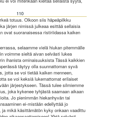
lu ei voi mitenkään kieltää sellaista syytä,
110
ärkeä totuus. Olkoon siis häpeäpilkku
ka järjen nimissä julkeaa esittää sellaisia
än ovat suoranaisessa ristiriidassa kaiken
Herrassa, selaamme vielä hiukan pitemmälle
iin voimme sieltä aivan selvästi lukea
in ihanista ominaisuuksista Tässä kaikkien
kuperässä täytyy olla suunnattoman syvä
ys, jotta se voi tietää kaiken menneen,
jotta se voi keksiä lukemattomat erilaiset
yvään järjestykseen. Tässä tulee silmiemme
tius, joka kykenee tyhjästä saamaan aikaan
lioita. Jo pienimmän hiekanhyvän tai
nsaaminen ei-mistään edellyttää jo
a, ja mikä käsittämätön kyky onkaan vaadittu
ioiden aikaansaattamiseen! Yhtä selvästi