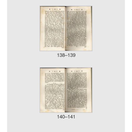
138–139
140–141