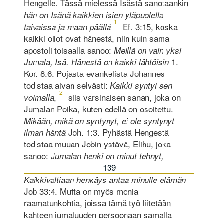
Hengelle. Tässä mielessä Isästä sanotaankin
hän on Isänä kaikkien isien yläpuolella
1
Ef. 3:15, koska
taivaissa ja maan päällä
kaikki oliot ovat hänestä, niin kuin sama
apostoli toisaalla sanoo:
Meillä on vain yksi
1.
Jumala, Isä. Hänestä on kaikki lähtöisin
Kor. 8:6. Pojasta evankelista Johannes
todistaa aivan selvästi:
Kaikki syntyi sen
2
,
siis varsinaisen sanan, joka on
voimalla
Jumalan Poika, kuten edellä on osoitettu.
Mikään, mikä on syntynyt, ei ole syntynyt
Joh. 1:3. Pyhästä Hengestä
ilman häntä
todistaa muuan Jobin ystävä, Elihu, joka
sanoo:
Jumalan henki on minut tehnyt,
139
Kaikkivaltiaan henkäys antaa minulle elämän
Job 33:4. Mutta on myös monia
raamatunkohtia, joissa tämä työ liitetään
kahteen jumaluuden persoonaan samalla