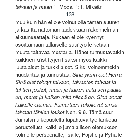
1. Moos. 1:1. Mikään
taivaan ja maan
138
muu kuin hän ei ole voinut olla tämän suuren
ja käsittämättömän taidokkaan rakennelman
alkuunsaattaja. Kukaan ei ole kyennyt
osoittamaan tällaiselle suurtyölle ketään
muuta taitavaa mestaria. Hänet tunnustavatkin
kaikkien kristittyjen lisäksi myös kaikki
juutalaiset ja turkkilaiset. Siksi voinemmekin
huudahtaa ja tunnustaa:
Sinä yksin olet Herra.
Sinä olet tehnyt taivaan, taivasten taivaat ja
tähtien joukot, maan ja kaiken mitä sen päällä
on, meret ja kaiken mitä niissä on. Sinä annat
kaikelle elämän. Kumartaen rukoilevat sinua
Neh. 9:6. Tämä suuri
taivaan tähtien joukot
Jumalan ulkopuolella tapahtuva työ lankeaa
perustellusti kaikille jumalallisen olemuksen
kolmelle persoonalle, Isälle, Pojalle ja Pyhälle