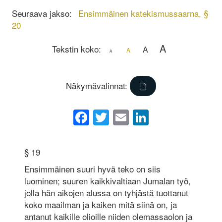
Seuraava jakso:
Ensimmäinen katekismussaarna, §
20
A
Tekstin koko:
A
A
A
Näkymävalinnat:
Facebook
Twitter
Email
LinkedIn
§ 19
Ensimmäinen suuri hyvä teko on siis
luominen; suuren kaikkivaltiaan Jumalan työ,
jolla hän aikojen alussa on tyhjästä tuottanut
koko maailman ja kaiken mitä siinä on, ja
antanut kaikille olioille niiden olemassaolon ja