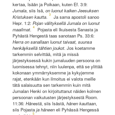
kertaa, Isään ja Poikaan, kuten Ef. 3:9:
, siis Isä,
Jumala
on luonut kaiken Jeesuksen
3
.
Ja sama apostoli sanoo
Kristuksen kautta
Hepr. 1:2:
Pojan välityksellä Jumala on luonut
4
.
Pojasta eli Ikuisesta Sanasta ja
maailmat
Pyhästä Hengestä taas sanotaan Ps. 33:6:
Herra on sanallaan luonut taivaat, suunsa
. Jos koetamme
henkäyksellä tähtien joukot
tarkemmin selvittää, mitä ja missä
järjestyksessä kukin jumaluuden persoona on
luomisessa tehnyt, niin luulenpa, että se ylittää
kokonaan ymmärryksemme ja kykyjemme
rajat, etenkään kun ilmoitus ei valota meille
tätä salaisuutta sen tarkemmin kuin mitä
Jumalan Henki on kirjoituttanut näiden kolmen
persoonan vaikutusten järjestyksestä Room.
11:36:
, siis Isästä,
,
Hänestä
hänen kauttaan
siis Pojasta
eli Pyhässä Hengessä
ja häneen
5