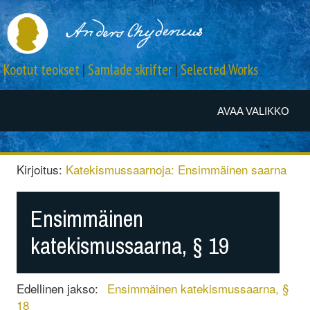
Kootut teokset
|
Samlade skrifter
|
Selected Works
AVAA VALIKKO
Kirjoitus:
Katekismussaarnoja: Ensimmäinen saarna
Ensimmäinen
katekismussaarna, § 19
Edellinen jakso:
Ensimmäinen katekismussaarna, §
18