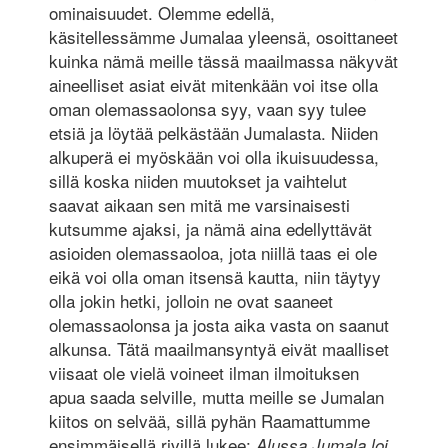
ominaisuudet. Olemme edellä,
käsitellessämme Jumalaa yleensä, osoittaneet
kuinka nämä meille tässä maailmassa näkyvät
aineelliset asiat eivät mitenkään voi itse olla
oman olemassaolonsa syy, vaan syy tulee
etsiä ja löytää pelkästään Jumalasta. Niiden
alkuperä ei myöskään voi olla ikuisuudessa,
sillä koska niiden muutokset ja vaihtelut
saavat aikaan sen mitä me varsinaisesti
kutsumme ajaksi, ja nämä aina edellyttävät
asioiden olemassaoloa, jota niillä taas ei ole
eikä voi olla oman itsensä kautta, niin täytyy
olla jokin hetki, jolloin ne ovat saaneet
olemassaolonsa ja josta aika vasta on saanut
alkunsa. Tätä maailmansyntyä eivät maalliset
viisaat ole vielä voineet ilman ilmoituksen
apua saada selville, mutta meille se Jumalan
kiitos on selvää, sillä pyhän Raamattumme
ensimmäisellä rivillä lukee:
Alussa Jumala loi