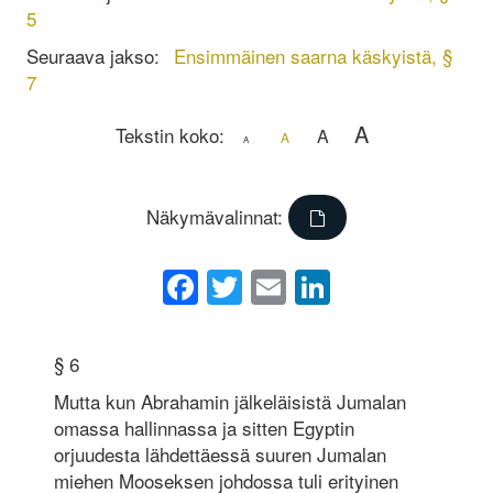
5
Seuraava jakso:
Ensimmäinen saarna käskyistä, §
7
A
Tekstin koko:
A
A
A
Näkymävalinnat:
Facebook
Twitter
Email
LinkedIn
§ 6
Mutta kun Abrahamin jälkeläisistä Jumalan
omassa hallinnassa ja sitten Egyptin
orjuudesta lähdettäessä suuren Jumalan
miehen Mooseksen johdossa tuli erityinen