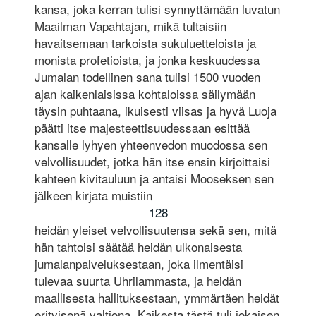
kansa, joka kerran tulisi synnyttämään luvatun
Maailman Vapahtajan, mikä tultaisiin
havaitsemaan tarkoista sukuluetteloista ja
monista profetioista, ja jonka keskuudessa
Jumalan todellinen sana tulisi 1500 vuoden
ajan kaikenlaisissa kohtaloissa säilymään
täysin puhtaana, ikuisesti viisas ja hyvä Luoja
päätti itse majesteettisuudessaan esittää
kansalle lyhyen yhteenvedon muodossa sen
velvollisuudet, jotka hän itse ensin kirjoittaisi
kahteen kivitauluun ja antaisi Mooseksen sen
jälkeen kirjata muistiin
128
heidän yleiset velvollisuutensa sekä sen, mitä
hän tahtoisi säätää heidän ulkonaisesta
jumalanpalveluksestaan, joka ilmentäisi
tulevaa suurta Uhrilammasta, ja heidän
maallisesta hallituksestaan, ymmärtäen heidät
erityisenä valtiona. Kaikesta tästä tuli jokaisen