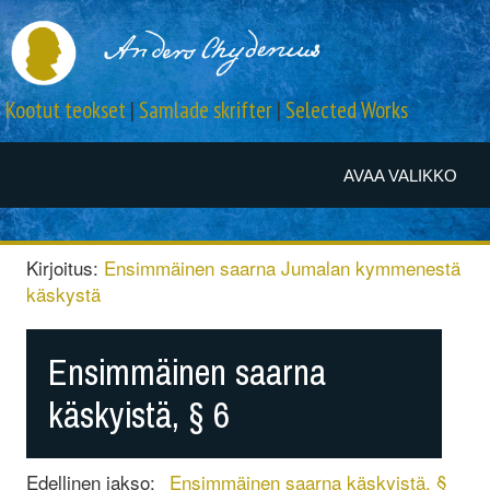
Kootut teokset
|
Samlade skrifter
|
Selected Works
AVAA VALIKKO
Kirjoitus:
Ensimmäinen saarna Jumalan kymmenestä
käskystä
Ensimmäinen saarna
käskyistä, § 6
Edellinen jakso:
Ensimmäinen saarna käskyistä, §