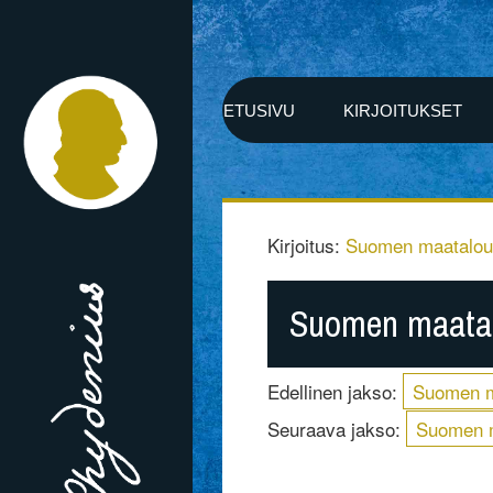
ETUSIVU
KIRJOITUKSET
Kirjoitus:
Suomen maatalo
Suomen maatal
Edellinen jakso:
Suomen m
Seuraava jakso:
Suomen m