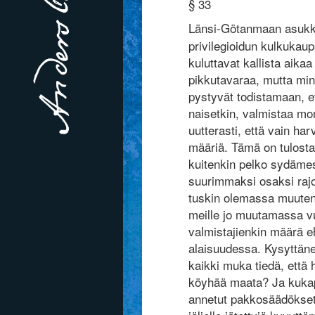
§ 33
Länsi-Götanmaan asukkai
privilegioidun kulkukau
kuluttavat kallista aik
pikkutavaraa, mutta min
pystyvät todistamaan, et
naisetkin, valmistaa mon
uutterasti, että vain h
määriä. Tämä on tulosta
kuitenkin pelko sydämes
suurimmaksi osaksi rajoi
tuskin olemassa muuten 
meille jo muutamassa vu
valmistajienkin määrä e
alaisuudessa. Kysyttäne
kaikki muka tiedä, että 
köyhää maata? Ja kukap
annetut pakkosäädökset 