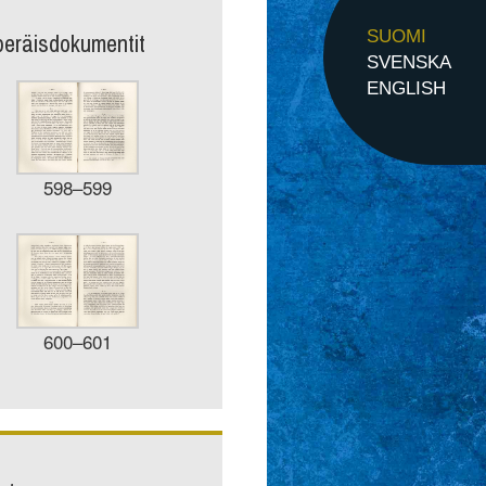
peräisdokumentit
SUOMI
SVENSKA
ENGLISH
598–599
600–601