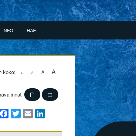
INFO
HAE
A
n koko:
A
A
A
ävalinnat:
Facebook
Twitter
Email
LinkedIn