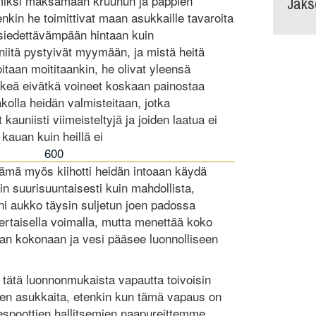
Jaks
ttömiksi maksamaan kruunun ja pappien
nkin he toimittivat maan asukkaille tavaroita
n siedettävämpään hintaan kuin
iitä pystyivät myymään, ja mistä heitä
oitaan moititaankin, he olivat yleensä
 väkeä eivätkä voineet koskaan painostaa
olla heidän valmisteitaan, jotka
kauniisti viimeisteltyjä ja joiden laatua ei
 kauan kuin heillä ei
600
. Tämä myös kiihotti heidän intoaan käydä
n suurisuuntaisesti kuin mahdollista,
i aukko täysin suljetun joen padossa
ertaisella voimalla, mutta menettää koko
an kokonaan ja vesi pääsee luonnolliseen
, tätä luonnonmukaista vapautta toivoisin
en asukkaita, etenkin kun tämä vapaus on
despoottien hallitsemien naapureittemme