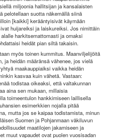
ellä miljoonia hallitsijan ja kansalaisten
ä pelotellaan suotta näkemällä siinä
silloin [kaikki] kerääntyisivät käymään
at huijareiksi ja laiskureiksi. Jos nimittäin
t alalle harkitsemattomasti ja omaksi
dattaisi heidät pian siltä takaisin.
aan myös toinen kummitus. Maanviljelijöitä
n, ja heidän määränsä vähenee, jos vielä
 ryhtyä maakauppiaiksi vaikka heidän
minkin kasvaa kuin vähetä. Vastaan:
enää todistaa oikeaksi, että valtakunnan
a aina sen mukaan, millaisia
lla toimeentulon hankkimiseen laillisella
 tuhansien esimerkkien nojalla pitää
ena, mutta jos se kaipaa todistamista, minun
eteläisen Suomen ja Pohjanmaan väkiluvun
ollisuudet maatilojen jakamiseen ja
et muut vapaudet ovat puolen vuosisadan