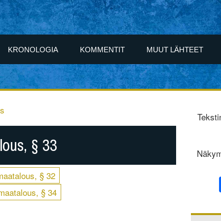
KRONOLOGIA
KOMMENTIT
MUUT LÄHTEET
us
Teksti
ous, § 33
Näkym
aatalous, § 32
aatalous, § 34