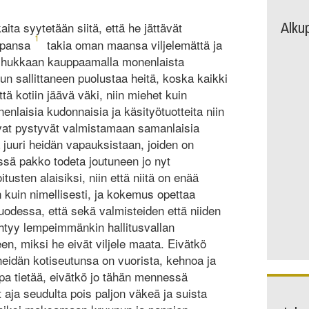
Alku
ta syytetään siitä, että he jättävät
1
ppansa
takia oman maansa viljelemättä ja
aa hukkaan kauppaamalla monenlaista
un sallittaneen puolustaa heitä, koska kaikki
tä kotiin jäävä väki, niin miehet kuin
enlaisia kudonnaisia ja käsityötuotteita niin
arvat pystyvät valmistamaan samanlaisia
 juuri heidän vapauksistaan, joiden on
sä pakko todeta joutuneen jo nyt
tusten alaisiksi, niin että niitä on enää
kuin nimellisesti, ja kokemus opettaa
odessa, että sekä valmisteiden että niiden
htyy lempeimmänkin hallitusvallan
en, miksi he eivät viljele maata. Eivätkö
heidän kotiseutunsa on vuorista, kehnoa ja
a tietää, eivätkö jo tähän mennessä
aja seudulta pois paljon väkeä ja suista