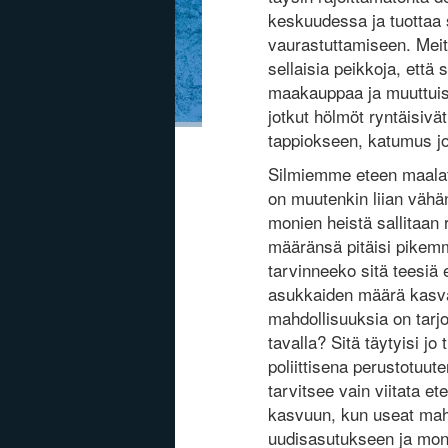
keskuudessa ja tuottaa si
vaurastuttamiseen. Meit
sellaisia peikkoja, että 
maakauppaa ja muuttuisiv
jotkut hölmöt ryntäisivä
tappiokseen, katumus joh
Silmiemme eteen maalat
on muutenkin liian vähä
monien heistä sallitaan
määränsä pitäisi pikem
tarvinneeko sitä teesiä 
asukkaiden määrä kasva
mahdollisuuksia on tarjo
tavalla? Sitä täytyisi jo
poliittisena perustotuut
tarvitsee vain viitata 
kasvuun, kun useat mahd
uudisasutukseen ja mon