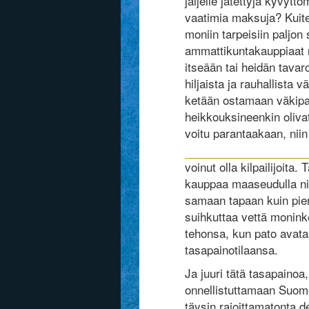
jäljelle jätettyjä kyvy
vaatimia maksuja? Kuite
moniin tarpeisiin paljo
ammattikuntakauppiaat n
itseään tai heidän tavar
hiljaista ja rauhallista
ketään ostamaan väkipak
heikkouksineenkin olivat 
voitu parantaakaan, niin
voinut olla kilpailijoita
kauppaa maaseudulla nii
samaan tapaan kuin pien
suihkuttaa vettä monink
tehonsa, kun pato avata
tasapainotilaansa.
Ja juuri tätä tasapainoa
onnellistuttamaan Suom
täysin rajoittamatonta 