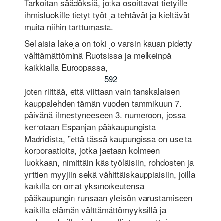
Tarkoitan säädöksiä, jotka osoittavat tietyille
ihmisluokille tietyt työt ja tehtävät ja kieltävät
muita niihin tarttumasta.
Sellaisia lakeja on toki jo varsin kauan pidetty
välttämättöminä Ruotsissa ja melkeinpä
kaikkialla Euroopassa,
592
joten riittää, että viittaan vain tanskalaisen
kauppalehden tämän vuoden tammikuun 7.
päivänä ilmestyneeseen 3. numeroon, jossa
kerrotaan Espanjan pääkaupungista
Madridista, ”että tässä kaupungissa on useita
korporaatioita, jotka jaetaan kolmeen
luokkaan, nimittäin käsityöläisiin, rohdosten ja
yrttien myyjiin sekä vähittäiskauppiaisiin, joilla
kaikilla on omat yksinoikeutensa
pääkaupungin runsaan yleisön varustamiseen
kaikilla elämän välttämättömyyksillä ja