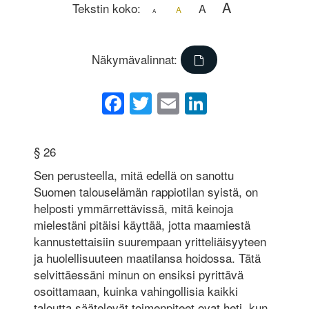
A
Tekstin koko:
A
A
A
Näkymävalinnat:
Facebook
Twitter
Email
LinkedIn
§ 26
Sen perusteella, mitä edellä on sanottu
Suomen talouselämän rappiotilan syistä, on
helposti ymmärrettävissä, mitä keinoja
mielestäni pitäisi käyttää, jotta maamiestä
kannustettaisiin suurempaan yritteliäisyyteen
ja huolellisuuteen maatilansa hoidossa. Tätä
selvittäessäni minun on ensiksi pyrittävä
osoittamaan, kuinka vahingollisia kaikki
taloutta säätelevät toimenpiteet ovat heti, kun