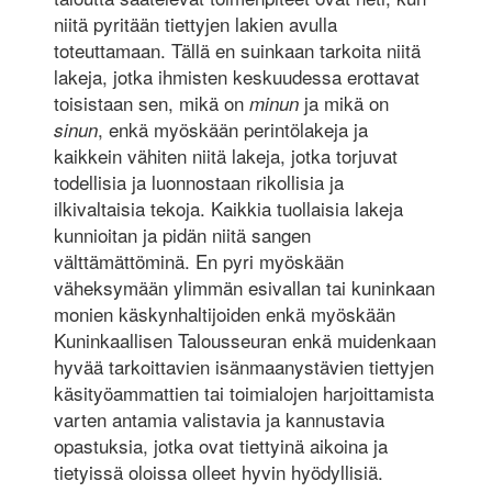
niitä pyritään tiettyjen lakien avulla
toteuttamaan. Tällä en suinkaan tarkoita niitä
lakeja, jotka ihmisten keskuudessa erottavat
toisistaan sen, mikä on
ja mikä on
minun
, enkä myöskään perintölakeja ja
sinun
kaikkein vähiten niitä lakeja, jotka torjuvat
todellisia ja luonnostaan rikollisia ja
ilkivaltaisia tekoja. Kaikkia tuollaisia lakeja
kunnioitan ja pidän niitä sangen
välttämättöminä. En pyri myöskään
väheksymään ylimmän esivallan tai kuninkaan
monien käskynhaltijoiden enkä myöskään
Kuninkaallisen Talousseuran enkä muidenkaan
hyvää tarkoittavien isänmaanystävien tiettyjen
käsityöammattien tai toimialojen harjoittamista
varten antamia valistavia ja kannustavia
opastuksia, jotka ovat tiettyinä aikoina ja
tietyissä oloissa olleet hyvin hyödyllisiä.