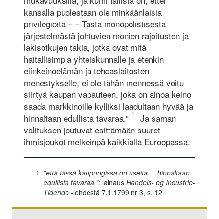
mukavuuksilla, ja kummallista on, ettei
kansalla puolestaan ole minkäänlaisia
privilegioita – – Tästä monopolistisesta
järjestelmästä johtuvien monien rajoitusten ja
lakisotkujen takia, jotka ovat mitä
haitallisimpia yhteiskunnalle ja etenkin
elinkeinoelämän ja tehdaslaitosten
menestykselle, ei ole tähän mennessä voitu
siirtyä kaupan vapauteen, joka on ainoa keino
saada markkinoille kylliksi laadultaan hyvää ja
1
hinnaltaan edullista tavaraa.”
Ja saman
valituksen joutuvat esittämään suuret
ihmisjoukot melkeinpä kaikkialla Euroopassa.
”että tässä kaupungissa on useita ... hinnaltaan
edullista tavaraa.”
: lainaus
Handels- og ­Industrie-
Tidende
-lehdestä 7.1.1799 nr 3, s. 12