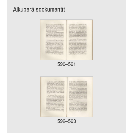
Alkuperäisdokumentit
590–591
592–593