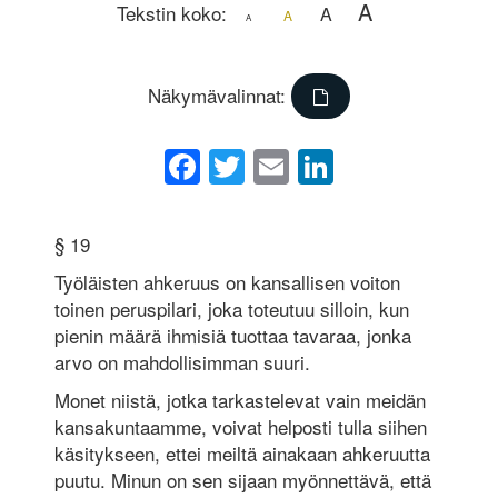
A
Tekstin koko:
A
A
A
Näkymävalinnat:
Facebook
Twitter
Email
LinkedIn
§ 19
Työläisten ahkeruus on kansallisen voiton
toinen peruspilari, joka toteutuu silloin, kun
pienin määrä ihmisiä tuottaa tavaraa, jonka
arvo on mahdollisimman suuri.
Monet niistä, jotka tarkastelevat vain meidän
kansakuntaamme, voivat helposti tulla siihen
käsitykseen, ettei meiltä ainakaan ahkeruutta
puutu. Minun on sen sijaan myönnettävä, että