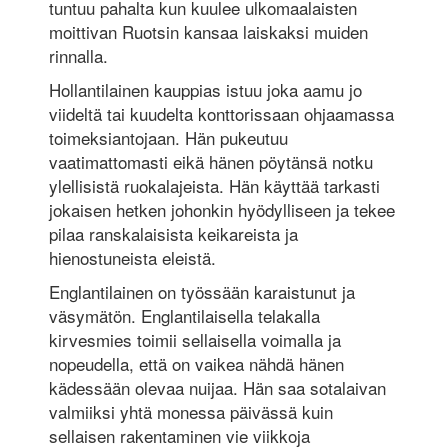
tuntuu pahalta kun kuulee ulkomaalaisten
moittivan Ruotsin kansaa laiskaksi muiden
rinnalla.
Hollantilainen kauppias istuu joka aamu jo
viideltä tai kuudelta konttorissaan ohjaamassa
toimeksiantojaan. Hän pukeutuu
vaatimattomasti eikä hänen pöytänsä notku
ylellisistä ruokalajeista. Hän käyttää tarkasti
jokaisen hetken johonkin hyödylliseen ja tekee
pilaa ranskalaisista keikareista ja
hienostuneista eleistä.
Englantilainen on työssään karaistunut ja
väsymätön. Englantilaisella telakalla
kirvesmies toimii sellaisella voimalla ja
nopeudella, että on vaikea nähdä hänen
kädessään olevaa nuijaa. Hän saa sotalaivan
valmiiksi yhtä monessa päivässä kuin
sellaisen rakentaminen vie viikkoja