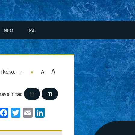
INFO
HAE
A
n koko:
A
A
A
ävalinnat:
Facebook
Twitter
Email
LinkedIn