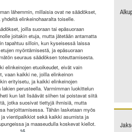
Alku
ieman lähemmin, millaisia ovat ne säädökset,
 yhdeltä elinkeinohaaralta toiselle.
äädökset, joilla suoraan tai epäsuoraan
nolle joitakin etuja, mutta jätetään antamatta
iin tapahtuu silloin, kun kyseisessä laissa
etujen myöntämisestä, ja epäsuoraan
ttämätön seuraus säädöksen toteuttamisesta.
ki elinkeinojen etuoikeudet, eivät vain
, vaan kaikki ne, joilla elinkeinon
okin erityisetu, ja kaikki elinkeinojen
än lakien perusteella. Varmimman luokittelun
eti kun lait lisäävät siihen tai poistavat siitä
itä, jotka suosivat tiettyjä ihmisiä, mutta
onsa harjoittamisessa. Tähän lasketaan myös
ja vientipalkkiot sekä kaikki asumista ja
Jaks
aupungeissa ja maaseudulla koskevat kiellot.
16