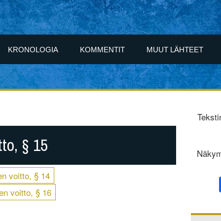
KRONOLOGIA
KOMMENTIT
MUUT LÄHTEET
Teksti
tto, § 15
Näkym
n voitto, § 14
en voitto, § 16