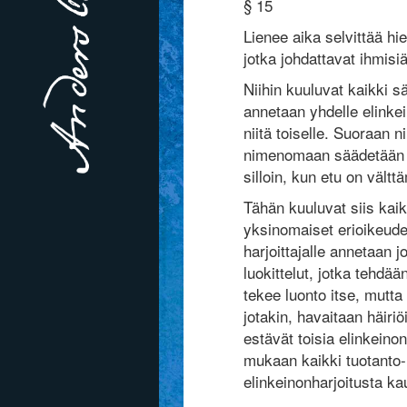
§ 15
Lienee aika selvittää h
jotka johdattavat ihmisiä
Niihin kuuluvat kaikki s
annetaan yhdelle elinkei
niitä toiselle. Suoraan n
nimenomaan säädetään 
silloin, kun etu on väl
Tähän kuuluvat siis kaik
yksinomaiset erioikeudet
harjoittajalle annetaan j
luokittelut, jotka tehdä
tekee luonto itse, mutta h
jotakin, havaitaan häiriö
estävät toisia elinkein
mukaan kaikki tuotanto- 
elinkeinonharjoitusta k