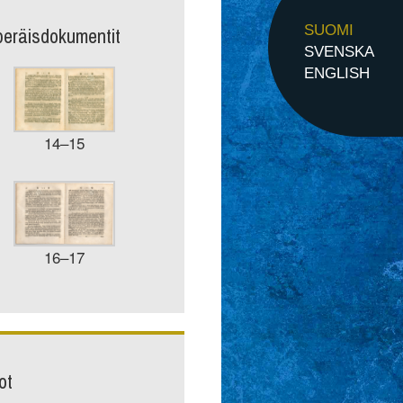
peräisdokumentit
SUOMI
SVENSKA
ENGLISH
14–15
16–17
ot