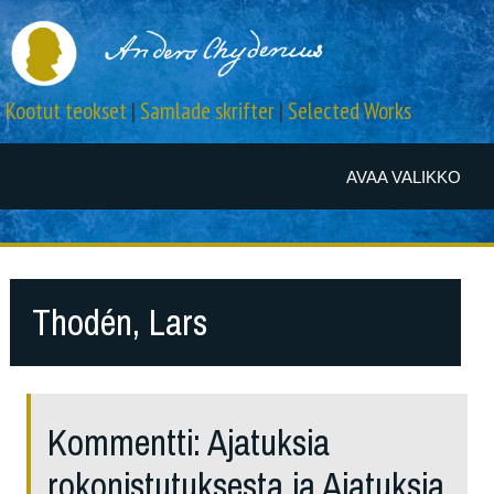
Kootut teokset
|
Samlade skrifter
|
Selected Works
AVAA VALIKKO
Thodén, Lars
Kommentti: Ajatuksia
rokonistutuksesta ja Ajatuksia